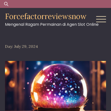
Skip
Search
to
for:
Forcefactorreviewsnow
content
Mengenal Ragam Permainan di Agen Slot Online
Day:
July 29, 2024