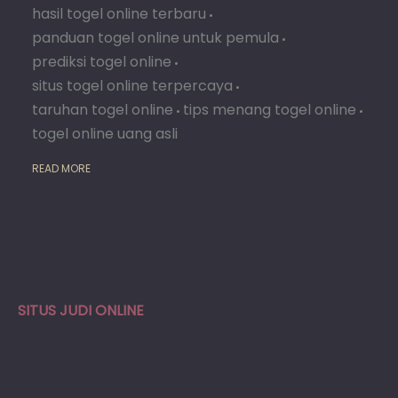
hasil togel online terbaru
panduan togel online untuk pemula
prediksi togel online
situs togel online terpercaya
taruhan togel online
tips menang togel online
togel online uang asli
READ MORE
SITUS JUDI ONLINE