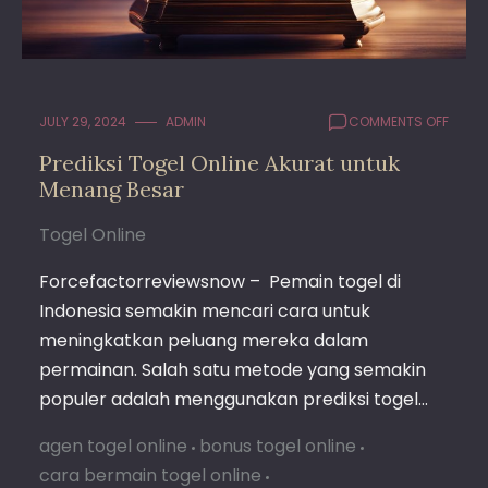
ON
JULY 29, 2024
ADMIN
COMMENTS OFF
PREDIK
Prediksi Togel Online Akurat untuk
TOGEL
Menang Besar
ONLIN
AKUR
UNTU
Togel Online
MENA
BESA
Forcefactorreviewsnow – Pemain togel di
Indonesia semakin mencari cara untuk
meningkatkan peluang mereka dalam
permainan. Salah satu metode yang semakin
populer adalah menggunakan prediksi togel…
agen togel online
bonus togel online
cara bermain togel online