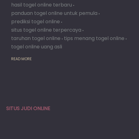
hasil togel online terbaru
panduan togel online untuk pemula
prediksi togel online
situs togel online terpercaya
taruhan togel online
tips menang togel online
togel online uang asli
READ MORE
SITUS JUDI ONLINE