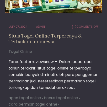
ON
JULY 27, 2024
ADMIN
COMMENTS OFF
SITUS
Situs Togel Online Terpercaya &
TOGEL
Terbaik di Indonesia
ONLIN
TERPE
&
Togel Online
TERBA
DI
Forcefactorreviewsnow – Dalam beberapa
INDON
tahun terakhir, situs togel online terpercaya
semakin banyak diminati oleh para penggemar
permainan judi. Ketersediaan permainan togel
terlengkap dan kemudahan akses…
agen togel online
bonus togel online
cara bermain togel online