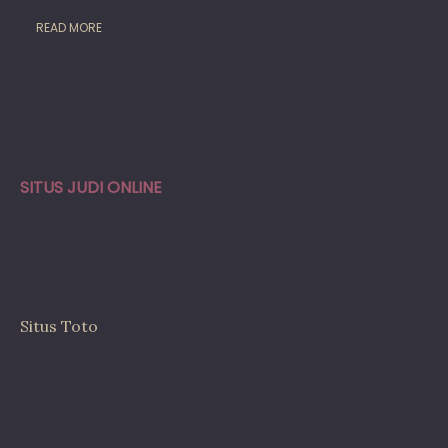
READ MORE
SITUS JUDI ONLINE
Situs Toto