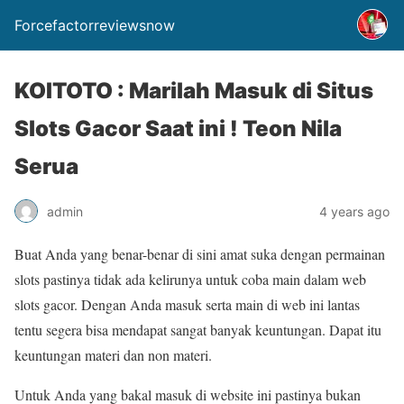
Forcefactorreviewsnow
KOITOTO : Marilah Masuk di Situs
Slots Gacor Saat ini ! Teon Nila
Serua
admin
4 years ago
Buat Anda yang benar-benar di sini amat suka dengan permainan
slots pastinya tidak ada kelirunya untuk coba main dalam web
slots gacor. Dengan Anda masuk serta main di web ini lantas
tentu segera bisa mendapat sangat banyak keuntungan. Dapat itu
keuntungan materi dan non materi.
Untuk Anda yang bakal masuk di website ini pastinya bukan