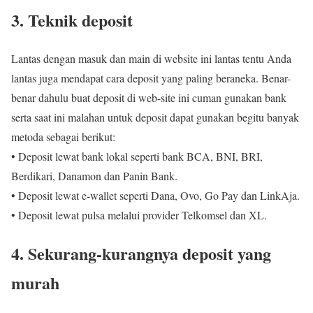
3. Teknik deposit
Lantas dengan masuk dan main di website ini lantas tentu Anda
lantas juga mendapat cara deposit yang paling beraneka. Benar-
benar dahulu buat deposit di web-site ini cuman gunakan bank
serta saat ini malahan untuk deposit dapat gunakan begitu banyak
metoda sebagai berikut:
• Deposit lewat bank lokal seperti bank BCA, BNI, BRI,
Berdikari, Danamon dan Panin Bank.
• Deposit lewat e-wallet seperti Dana, Ovo, Go Pay dan LinkAja.
• Deposit lewat pulsa melalui provider Telkomsel dan XL.
4. Sekurang-kurangnya deposit yang
murah