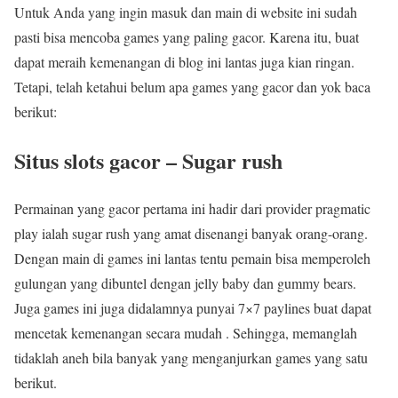
Untuk Anda yang ingin masuk dan main di website ini sudah
pasti bisa mencoba games yang paling gacor. Karena itu, buat
dapat meraih kemenangan di blog ini lantas juga kian ringan.
Tetapi, telah ketahui belum apa games yang gacor dan yok baca
berikut:
Situs slots gacor – Sugar rush
Permainan yang gacor pertama ini hadir dari provider pragmatic
play ialah sugar rush yang amat disenangi banyak orang-orang.
Dengan main di games ini lantas tentu pemain bisa memperoleh
gulungan yang dibuntel dengan jelly baby dan gummy bears.
Juga games ini juga didalamnya punyai 7×7 paylines buat dapat
mencetak kemenangan secara mudah . Sehingga, memanglah
tidaklah aneh bila banyak yang menganjurkan games yang satu
berikut.