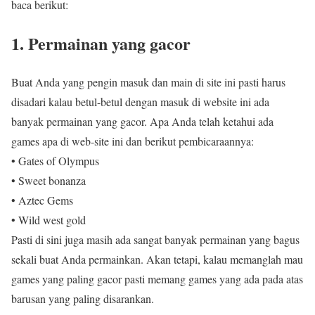
baca berikut:
1. Permainan yang gacor
Buat Anda yang pengin masuk dan main di site ini pasti harus
disadari kalau betul-betul dengan masuk di website ini ada
banyak permainan yang gacor. Apa Anda telah ketahui ada
games apa di web-site ini dan berikut pembicaraannya:
• Gates of Olympus
• Sweet bonanza
• Aztec Gems
• Wild west gold
Pasti di sini juga masih ada sangat banyak permainan yang bagus
sekali buat Anda permainkan. Akan tetapi, kalau memanglah mau
games yang paling gacor pasti memang games yang ada pada atas
barusan yang paling disarankan.