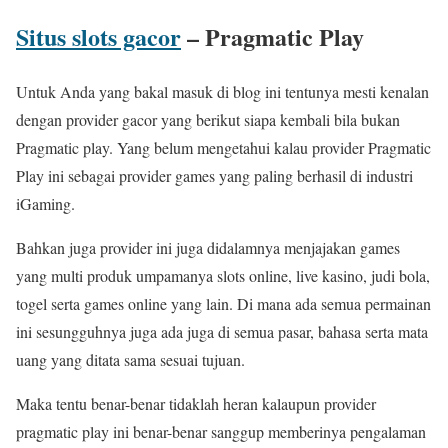
Situs slots gacor
– Pragmatic Play
Untuk Anda yang bakal masuk di blog ini tentunya mesti kenalan
dengan provider gacor yang berikut siapa kembali bila bukan
Pragmatic play. Yang belum mengetahui kalau provider Pragmatic
Play ini sebagai provider games yang paling berhasil di industri
iGaming.
Bahkan juga provider ini juga didalamnya menjajakan games
yang multi produk umpamanya slots online, live kasino, judi bola,
togel serta games online yang lain. Di mana ada semua permainan
ini sesungguhnya juga ada juga di semua pasar, bahasa serta mata
uang yang ditata sama sesuai tujuan.
Maka tentu benar-benar tidaklah heran kalaupun provider
pragmatic play ini benar-benar sanggup memberinya pengalaman