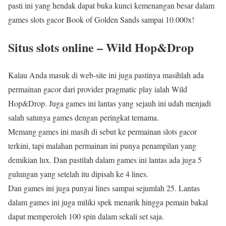
pasti ini yang hendak dapat buka kunci kemenangan besar dalam
games slots gacor Book of Golden Sands sampai 10.000x!
Situs slots online – Wild Hop&Drop
Kalau Anda masuk di web-site ini juga pastinya masihlah ada
permainan gacor dari provider pragmatic play ialah Wild
Hop&Drop. Juga games ini lantas yang sejauh ini udah menjadi
salah satunya games dengan peringkat ternama.
Memang games ini masih di sebut ke permainan slots gacor
terkini, tapi malahan permainan ini punya penampilan yang
demikian lux. Dan pastilah dalam games ini lantas ada juga 5
gulungan yang setelah itu dipisah ke 4 lines.
Dan games ini juga punyai lines sampai sejumlah 25. Lantas
dalam games ini juga miliki spek menarik hingga pemain bakal
dapat memperoleh 100 spin dalam sekali set saja.