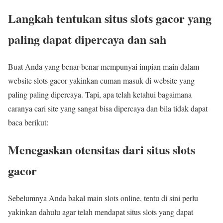
Langkah tentukan situs slots gacor yang
paling dapat dipercaya dan sah
Buat Anda yang benar-benar mempunyai impian main dalam
website slots gacor yakinkan cuman masuk di website yang
paling paling dipercaya. Tapi, apa telah ketahui bagaimana
caranya cari site yang sangat bisa dipercaya dan bila tidak dapat
baca berikut:
Menegaskan otensitas dari situs slots
gacor
Sebelumnya Anda bakal main slots online, tentu di sini perlu
yakinkan dahulu agar telah mendapat situs slots yang dapat