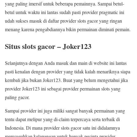
yang paling imersif untuk beberapa pemainnya. Sampai betul-
betul untuk waktu ini lantas sudah pasti provider pragmatic ini
udah sukses masuk di daftar provider slots gacor yang ringan
menang karena pengabdiannya bikin permainan diminati pemain.
Situs slots gacor – Joker123
Selanjutnya dengan Anda masuk dan main di website ini lantas
pasti kenalan dengan provider yang tidak kalah menariknya siapa
kembali jika bukan Joker123. Buat yang belum mengetahui jika
provider Joker123 ini sebagai provider permainan slots yang
paling gacor.
Sampai provider ini juga miliki sangat banyak permainan yang
tentu dapat melipur yang di-claim terpercaya serta terbaik di
Indonesia. Di mana provider slots gacor satu ini didalamnya
menyuguhkan kelapangan untuk banyak pecinta provider