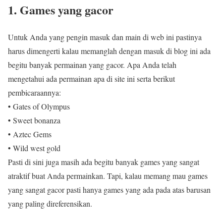
1. Games yang gacor
Untuk Anda yang pengin masuk dan main di web ini pastinya
harus dimengerti kalau memanglah dengan masuk di blog ini ada
begitu banyak permainan yang gacor. Apa Anda telah
mengetahui ada permainan apa di site ini serta berikut
pembicaraannya:
• Gates of Olympus
• Sweet bonanza
• Aztec Gems
• Wild west gold
Pasti di sini juga masih ada begitu banyak games yang sangat
atraktif buat Anda permainkan. Tapi, kalau memang mau games
yang sangat gacor pasti hanya games yang ada pada atas barusan
yang paling direferensikan.