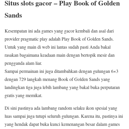
Situs slots gacor – Play Book of Golden
Sands
Kesempatan ini ada games yang gacor kembali dan asal dari
provider pragmatic play adalah Play Book of Golden Sands.
Untuk yang main di web ini lantas sudah pasti Anda bakal
rasakan bagaimana keadaan main dengan bertopik mesir dan
pengganda alam liar.
Sampai permainan ini juga ditambahkan dengan gulungan 6×3
dengan 729 langkah menang Book of Golden Sands yang
landingkan tiga juga lebih lambang yang bakal buka perputaran
gratis yang memikat.
Di sini pastinya ada lambang random selaku ikon spesial yang
luas sampai juga tutupi seluruh gulungan. Karena itu, pastinya ini
yang hendak dapat buka kunci kemenangan besar dalam games