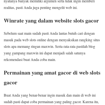
nyatanya banyak memiliki argumen serta tidak ingin memberi
realitas, pasti Anda juga penting mengelit web ini.
Winrate yang dalam website slots gacor
Sebelum saat main sudah pasti Anda lantas butuh cari dengan
masuk pada web slots online dengan menyaksikan rangking situs
slots apa memang ringan maxwin. Serta rata-rata pastilah blog
yang gampang maxwin ini dapat menjadi salah satunya
rekomendasi buat Anda coba main.
Permainan yang amat gacor di web slots
gacor
Buat Anda yang benar-benar ingin masuk dan main di web ini
sudah pasti dapat coba permainan yang paling gacor. Karena itu,