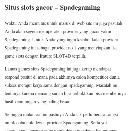
Situs slots gacor – Spadegaming
Waktu Anda memutus untuk masuk di web-site ini juga pastilah
Anda akan segera memperoleh provider yang gacor yakni
Spadegaming. Untuk Anda yang ingin ketahui kalau provider
Spadegaming ini sebagai provider no 1 yang menyiapkan list
game slots dengan feature SLOT4D terpilih.
Lantas games slots Spadegaming ini juga kerap mendapat
respond positif di mana pada akhirnya calon kompetitior dunia
sukses merajut kerja-sama dengan Spadegaming. Masalah ini
tentunya karena memang sudah bisa terbuktikan bisa memberinya
hasil keuntungan yang paling besar.
Sehingga mulai saat ini pastinya Anda tak perlu berasa sangsi
untuk coba hoki lewat provider Spadegaming. Serta yok
seharusnya langsung coba untuk dapat mendapat keuntungan