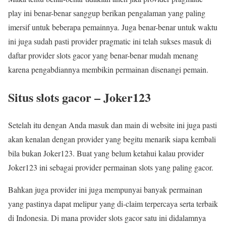
play ini benar-benar sanggup berikan pengalaman yang paling
imersif untuk beberapa pemainnya. Juga benar-benar untuk waktu
ini juga sudah pasti provider pragmatic ini telah sukses masuk di
daftar provider slots gacor yang benar-benar mudah menang
karena pengabdiannya membikin permainan disenangi pemain.
Situs slots gacor – Joker123
Setelah itu dengan Anda masuk dan main di website ini juga pasti
akan kenalan dengan provider yang begitu menarik siapa kembali
bila bukan Joker123. Buat yang belum ketahui kalau provider
Joker123 ini sebagai provider permainan slots yang paling gacor.
Bahkan juga provider ini juga mempunyai banyak permainan
yang pastinya dapat melipur yang di-claim terpercaya serta terbaik
di Indonesia. Di mana provider slots gacor satu ini didalamnya