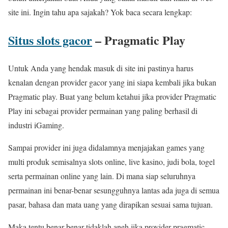
site ini. Ingin tahu apa sajakah? Yok baca secara lengkap:
Situs slots gacor
– Pragmatic Play
Untuk Anda yang hendak masuk di site ini pastinya harus
kenalan dengan provider gacor yang ini siapa kembali jika bukan
Pragmatic play. Buat yang belum ketahui jika provider Pragmatic
Play ini sebagai provider permainan yang paling berhasil di
industri iGaming.
Sampai provider ini juga didalamnya menjajakan games yang
multi produk semisalnya slots online, live kasino, judi bola, togel
serta permainan online yang lain. Di mana siap seluruhnya
permainan ini benar-benar sesungguhnya lantas ada juga di semua
pasar, bahasa dan mata uang yang dirapikan sesuai sama tujuan.
Maka tentu benar-benar tidaklah aneh jika provider pragmatic