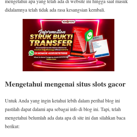
mengetahui apa yang telah ada di website ini hingga saat masuk
didalamnya telah tidak ada rasa kesangsian kembali.
Mengetahui mengenai situs slots gacor
Untuk Anda yang ingin ketahui lebih dalam perihal blog ini
pastilah dapat dalami apa sebagai info di blog ini. Tapi, telah
mengetahui belumlah ada data apa di site ini dan silahkan baca
berikut: