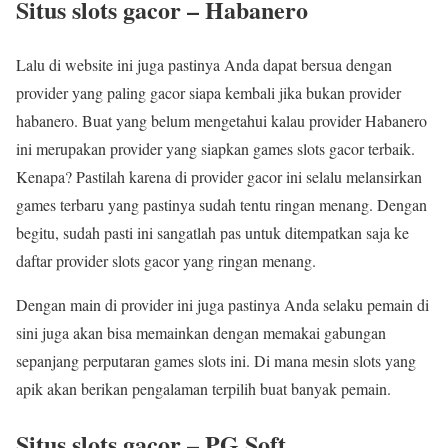
Situs slots gacor – Habanero
Lalu di website ini juga pastinya Anda dapat bersua dengan
provider yang paling gacor siapa kembali jika bukan provider
habanero. Buat yang belum mengetahui kalau provider Habanero
ini merupakan provider yang siapkan games slots gacor terbaik.
Kenapa? Pastilah karena di provider gacor ini selalu melansirkan
games terbaru yang pastinya sudah tentu ringan menang. Dengan
begitu, sudah pasti ini sangatlah pas untuk ditempatkan saja ke
daftar provider slots gacor yang ringan menang.
Dengan main di provider ini juga pastinya Anda selaku pemain di
sini juga akan bisa memainkan dengan memakai gabungan
sepanjang perputaran games slots ini. Di mana mesin slots yang
apik akan berikan pengalaman terpilih buat banyak pemain.
Situs slots gacor – PG Soft