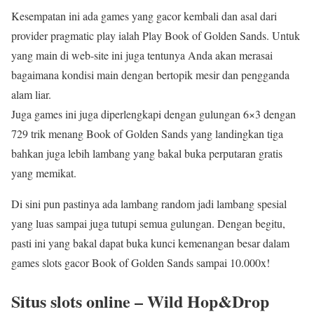
Kesempatan ini ada games yang gacor kembali dan asal dari
provider pragmatic play ialah Play Book of Golden Sands. Untuk
yang main di web-site ini juga tentunya Anda akan merasai
bagaimana kondisi main dengan bertopik mesir dan pengganda
alam liar.
Juga games ini juga diperlengkapi dengan gulungan 6×3 dengan
729 trik menang Book of Golden Sands yang landingkan tiga
bahkan juga lebih lambang yang bakal buka perputaran gratis
yang memikat.
Di sini pun pastinya ada lambang random jadi lambang spesial
yang luas sampai juga tutupi semua gulungan. Dengan begitu,
pasti ini yang bakal dapat buka kunci kemenangan besar dalam
games slots gacor Book of Golden Sands sampai 10.000x!
Situs slots online – Wild Hop&Drop