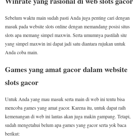
Winrate yang rasional di web slots gacor
Sebelum waktu main sudah pasti Anda juga penting cari dengan
masuk pada website slots online dengan memandang posisi situs
slots apa memang simpel maxwin. Serta umumnya pastilah site
yang simpel maxwin ini dapat jadi satu diantara rujukan untuk
Anda coba main.
Games yang amat gacor dalam website
slots gacor
Untuk Anda yang mau masuk serta main di web ini tentu bisa
mencoba games yang amat gacor. Karena itu, untuk dapat raih
kemenangan di web ini lantas akan juga makin gampang. Tetapi,
sudah mengetahui belum apa games yang gacor serta yok baca
berikut: