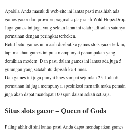
Apabila Anda masuk di web-site ini lantas pasti masihlah ada
games gacor dari provider pragmatic play ialah Wild Hop&Drop.
Juga games ini juga yang sekian lama ini telah jadi salah satunya
permainan dengan peringkat terbeken.
Betul-betul games ini masih disebut ke games slots gacor terkini,
tapi malahan games ini pula mempunyai penampakan yang
demikian modern. Dan pasti dalam games ini lantas ada juga 5
gulungan yang setelah itu dipisah ke 4 lines.
Dan games ini juga punyai lines sampai sejumlah 25. Lalu di
permainan ini juga mempunyai spesifikasi menarik maka pemain
juga akan dapat mendapat 100 spin dalam sekali set saja.
Situs slots gacor – Queen of Gods
Paling akhir di sini lantas pasti Anda dapat mendapatkan games