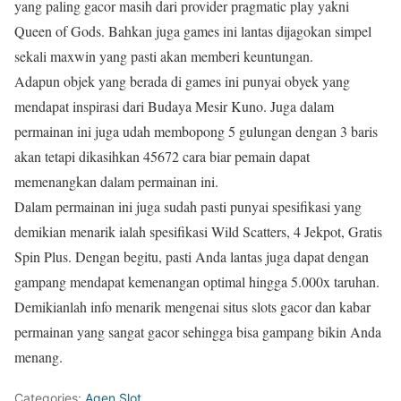
yang paling gacor masih dari provider pragmatic play yakni
Queen of Gods. Bahkan juga games ini lantas dijagokan simpel
sekali maxwin yang pasti akan memberi keuntungan.
Adapun objek yang berada di games ini punyai obyek yang
mendapat inspirasi dari Budaya Mesir Kuno. Juga dalam
permainan ini juga udah membopong 5 gulungan dengan 3 baris
akan tetapi dikasihkan 45672 cara biar pemain dapat
memenangkan dalam permainan ini.
Dalam permainan ini juga sudah pasti punyai spesifikasi yang
demikian menarik ialah spesifikasi Wild Scatters, 4 Jekpot, Gratis
Spin Plus. Dengan begitu, pasti Anda lantas juga dapat dengan
gampang mendapat kemenangan optimal hingga 5.000x taruhan.
Demikianlah info menarik mengenai situs slots gacor dan kabar
permainan yang sangat gacor sehingga bisa gampang bikin Anda
menang.
Categories:
Agen Slot