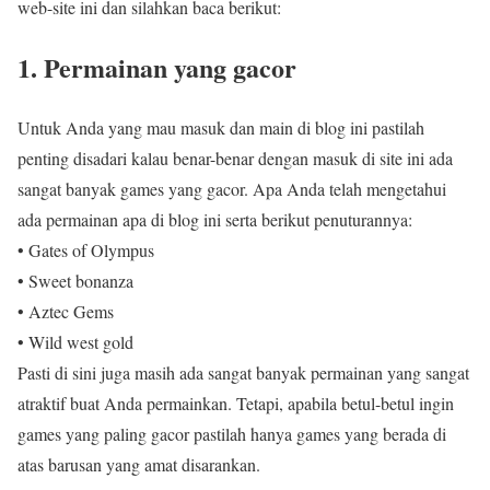
web-site ini dan silahkan baca berikut:
1. Permainan yang gacor
Untuk Anda yang mau masuk dan main di blog ini pastilah
penting disadari kalau benar-benar dengan masuk di site ini ada
sangat banyak games yang gacor. Apa Anda telah mengetahui
ada permainan apa di blog ini serta berikut penuturannya:
• Gates of Olympus
• Sweet bonanza
• Aztec Gems
• Wild west gold
Pasti di sini juga masih ada sangat banyak permainan yang sangat
atraktif buat Anda permainkan. Tetapi, apabila betul-betul ingin
games yang paling gacor pastilah hanya games yang berada di
atas barusan yang amat disarankan.