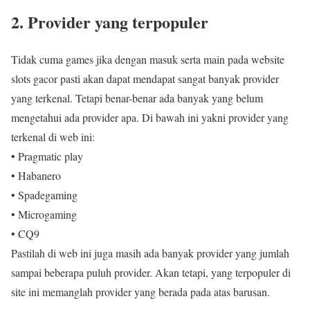
2. Provider yang terpopuler
Tidak cuma games jika dengan masuk serta main pada website
slots gacor pasti akan dapat mendapat sangat banyak provider
yang terkenal. Tetapi benar-benar ada banyak yang belum
mengetahui ada provider apa. Di bawah ini yakni provider yang
terkenal di web ini:
• Pragmatic play
• Habanero
• Spadegaming
• Microgaming
• CQ9
Pastilah di web ini juga masih ada banyak provider yang jumlah
sampai beberapa puluh provider. Akan tetapi, yang terpopuler di
site ini memanglah provider yang berada pada atas barusan.