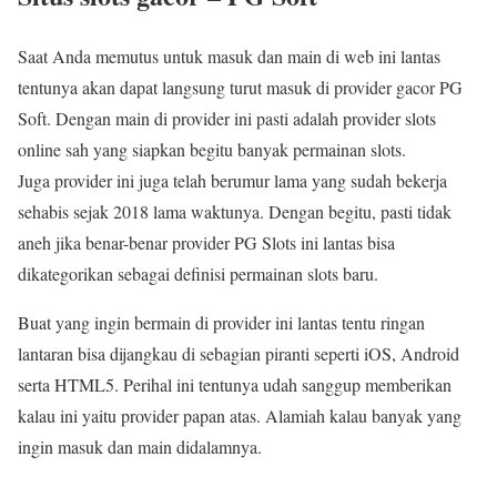
Saat Anda memutus untuk masuk dan main di web ini lantas
tentunya akan dapat langsung turut masuk di provider gacor PG
Soft. Dengan main di provider ini pasti adalah provider slots
online sah yang siapkan begitu banyak permainan slots.
Juga provider ini juga telah berumur lama yang sudah bekerja
sehabis sejak 2018 lama waktunya. Dengan begitu, pasti tidak
aneh jika benar-benar provider PG Slots ini lantas bisa
dikategorikan sebagai definisi permainan slots baru.
Buat yang ingin bermain di provider ini lantas tentu ringan
lantaran bisa dijangkau di sebagian piranti seperti iOS, Android
serta HTML5. Perihal ini tentunya udah sanggup memberikan
kalau ini yaitu provider papan atas. Alamiah kalau banyak yang
ingin masuk dan main didalamnya.