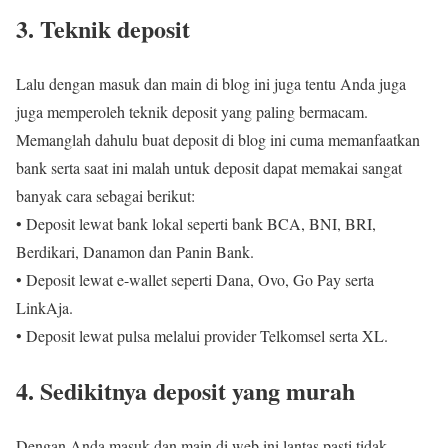
3. Teknik deposit
Lalu dengan masuk dan main di blog ini juga tentu Anda juga
juga memperoleh teknik deposit yang paling bermacam.
Memanglah dahulu buat deposit di blog ini cuma memanfaatkan
bank serta saat ini malah untuk deposit dapat memakai sangat
banyak cara sebagai berikut:
• Deposit lewat bank lokal seperti bank BCA, BNI, BRI,
Berdikari, Danamon dan Panin Bank.
• Deposit lewat e-wallet seperti Dana, Ovo, Go Pay serta
LinkAja.
• Deposit lewat pulsa melalui provider Telkomsel serta XL.
4. Sedikitnya deposit yang murah
Dengan Anda masuk dan main di web ini lantas pasti tidak