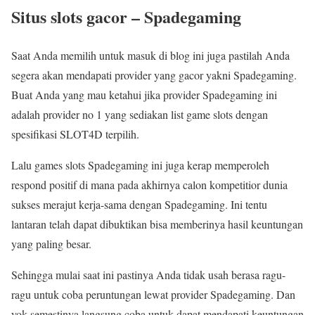
Situs slots gacor – Spadegaming
Saat Anda memilih untuk masuk di blog ini juga pastilah Anda
segera akan mendapati provider yang gacor yakni Spadegaming.
Buat Anda yang mau ketahui jika provider Spadegaming ini
adalah provider no 1 yang sediakan list game slots dengan
spesifikasi SLOT4D terpilih.
Lalu games slots Spadegaming ini juga kerap memperoleh
respond positif di mana pada akhirnya calon kompetitior dunia
sukses merajut kerja-sama dengan Spadegaming. Ini tentu
lantaran telah dapat dibuktikan bisa memberinya hasil keuntungan
yang paling besar.
Sehingga mulai saat ini pastinya Anda tidak usah berasa ragu-
ragu untuk coba peruntungan lewat provider Spadegaming. Dan
yok semestinya langsung coba untuk dapat mendapati keuntungan