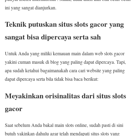
ini yang sangat dianjurkan.
Teknik putuskan situs slots gacor yang
sangat bisa dipercaya serta sah
Untuk Anda yang miliki kemauan main dalam web slots gacor
yakini cuman masuk di blog yang paling dapat dipercaya. Tapi,
apa sudah ketahui bagaimanakah cara cari website yang paling
dapat dipercaya serta bila tidak bisa baca berikut:
Meyakinkan orisinalitas dari situs slots
gacor
Saat sebelum Anda bakal main slots online, sudah pasti di sini
butuh yakinkan dahulu agar telah mendapati situs slots yang