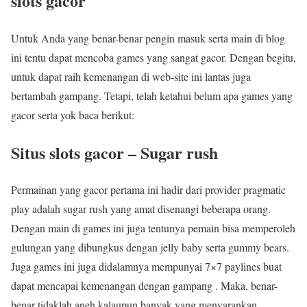
slots gacor
Untuk Anda yang benar-benar pengin masuk serta main di blog
ini tentu dapat mencoba games yang sangat gacor. Dengan begitu,
untuk dapat raih kemenangan di web-site ini lantas juga
bertambah gampang. Tetapi, telah ketahui belum apa games yang
gacor serta yok baca berikut:
Situs slots gacor – Sugar rush
Permainan yang gacor pertama ini hadir dari provider pragmatic
play adalah sugar rush yang amat disenangi beberapa orang.
Dengan main di games ini juga tentunya pemain bisa memperoleh
gulungan yang dibungkus dengan jelly baby serta gummy bears.
Juga games ini juga didalamnya mempunyai 7×7 paylines buat
dapat mencapai kemenangan dengan gampang . Maka, benar-
benar tidaklah aneh kalaupun banyak yang menyarankan