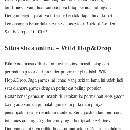
teristimewa yang luas sampai juga tutupi semua gulungan.
Dengan begitu, pastinya ini yang hendak dapat buka kunci
kemenangan besar dalam games slots gacor Book of Golden
Sands sampai 10.000x!
Situs slots online – Wild Hop&Drop
Bila Anda masuk di site ini juga pastinya masih tetap ada
permainan gacor dari provider pragmatic play ialah Wild
Hop&Drop. Juga games ini lantas yang sekian lama ini udah jadi
satu diantara games dengan peringkat paling populer.
Benar-benar games ini masih di katakan ke permainan slots gacor
teranyar, akan tetapi malah games ini pula mempunyai
penampakan yang demikian modern. Serta pasti dalam permainan
ini lantas ada juga 5 gulungan yang lalu dipisah ke 4 lines.
Dan games ini juga miliki lines sampai sekitar 25. Lantas dalam