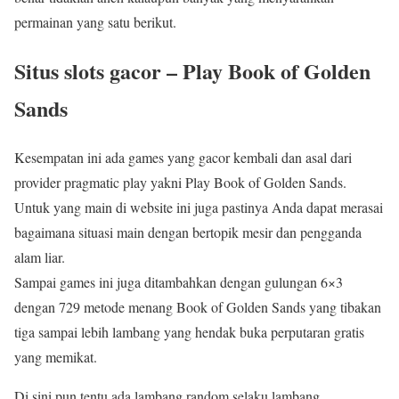
permainan yang satu berikut.
Situs slots gacor – Play Book of Golden
Sands
Kesempatan ini ada games yang gacor kembali dan asal dari
provider pragmatic play yakni Play Book of Golden Sands.
Untuk yang main di website ini juga pastinya Anda dapat merasai
bagaimana situasi main dengan bertopik mesir dan pengganda
alam liar.
Sampai games ini juga ditambahkan dengan gulungan 6×3
dengan 729 metode menang Book of Golden Sands yang tibakan
tiga sampai lebih lambang yang hendak buka perputaran gratis
yang memikat.
Di sini pun tentu ada lambang random selaku lambang