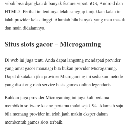
sebab bisa dijangkau di banyak feature seperti iOS, Android dan
HTML5. Perihal ini tentunya telah sanggup tunjukkan kalau ini
ialah provider kelas tinggi. Alamiah bila banyak yang mau masuk
dan main didalamnya.
Situs slots gacor – Microgaming
Di web ini juga tentu Anda dapat langsung mendapati provider
yang amat gacor manalagi bila bukan provider Microgaming.
Dapat dikatakan jika provider Microgaming ini sediakan metode
yang disokong oleh service basis games online legendaris.
Bahkan juga provider Microgaming ini juga kali pertama
membikin software kasino pertama mulai sejak 94. Alamiah saja
bila memang provider ini telah jauh makin eksper dalam
membentuk games slots terbaik.