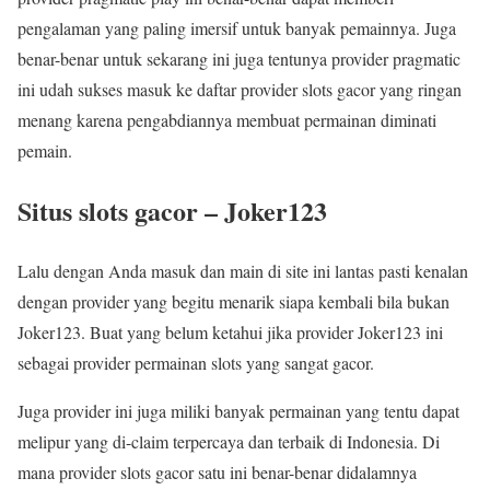
pengalaman yang paling imersif untuk banyak pemainnya. Juga
benar-benar untuk sekarang ini juga tentunya provider pragmatic
ini udah sukses masuk ke daftar provider slots gacor yang ringan
menang karena pengabdiannya membuat permainan diminati
pemain.
Situs slots gacor – Joker123
Lalu dengan Anda masuk dan main di site ini lantas pasti kenalan
dengan provider yang begitu menarik siapa kembali bila bukan
Joker123. Buat yang belum ketahui jika provider Joker123 ini
sebagai provider permainan slots yang sangat gacor.
Juga provider ini juga miliki banyak permainan yang tentu dapat
melipur yang di-claim terpercaya dan terbaik di Indonesia. Di
mana provider slots gacor satu ini benar-benar didalamnya