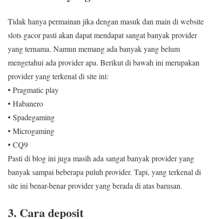
Tidak hanya permainan jika dengan masuk dan main di website
slots gacor pasti akan dapat mendapat sangat banyak provider
yang ternama. Namun memang ada banyak yang belum
mengetahui ada provider apa. Berikut di bawah ini merupakan
provider yang terkenal di site ini:
• Pragmatic play
• Habanero
• Spadegaming
• Microgaming
• CQ9
Pasti di blog ini juga masih ada sangat banyak provider yang
banyak sampai beberapa puluh provider. Tapi, yang terkenal di
site ini benar-benar provider yang berada di atas barusan.
3. Cara deposit