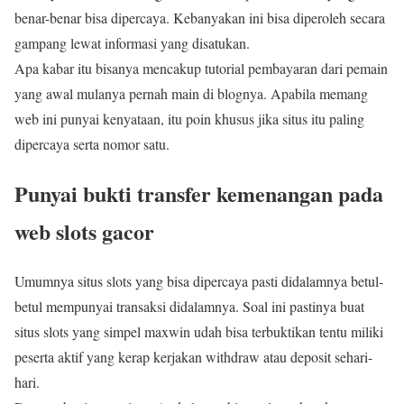
benar-benar bisa dipercaya. Kebanyakan ini bisa diperoleh secara
gampang lewat informasi yang disatukan.
Apa kabar itu bisanya mencakup tutorial pembayaran dari pemain
yang awal mulanya pernah main di blognya. Apabila memang
web ini punyai kenyataan, itu poin khusus jika situs itu paling
dipercaya serta nomor satu.
Punyai bukti transfer kemenangan pada
web slots gacor
Umumnya situs slots yang bisa dipercaya pasti didalamnya betul-
betul mempunyai transaksi didalamnya. Soal ini pastinya buat
situs slots yang simpel maxwin udah bisa terbuktikan tentu miliki
peserta aktif yang kerap kerjakan withdraw atau deposit sehari-
hari.