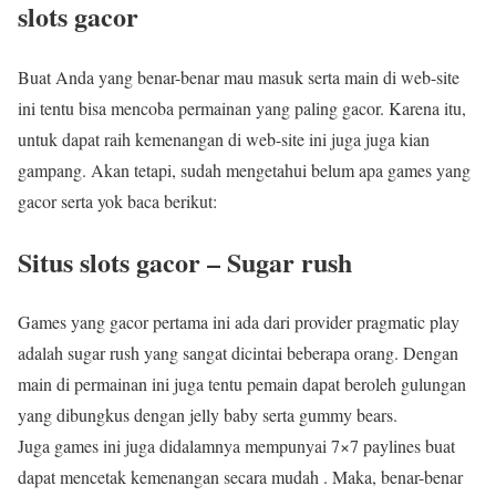
slots gacor
Buat Anda yang benar-benar mau masuk serta main di web-site
ini tentu bisa mencoba permainan yang paling gacor. Karena itu,
untuk dapat raih kemenangan di web-site ini juga juga kian
gampang. Akan tetapi, sudah mengetahui belum apa games yang
gacor serta yok baca berikut:
Situs slots gacor – Sugar rush
Games yang gacor pertama ini ada dari provider pragmatic play
adalah sugar rush yang sangat dicintai beberapa orang. Dengan
main di permainan ini juga tentu pemain dapat beroleh gulungan
yang dibungkus dengan jelly baby serta gummy bears.
Juga games ini juga didalamnya mempunyai 7×7 paylines buat
dapat mencetak kemenangan secara mudah . Maka, benar-benar