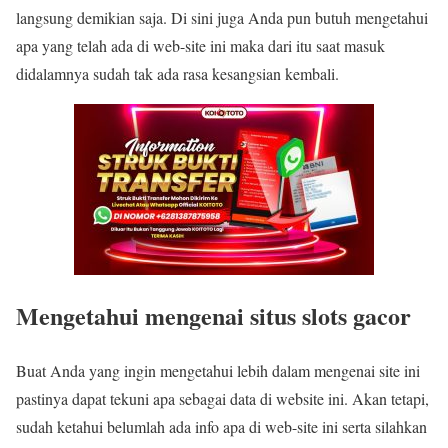
langsung demikian saja. Di sini juga Anda pun butuh mengetahui
apa yang telah ada di web-site ini maka dari itu saat masuk
didalamnya sudah tak ada rasa kesangsian kembali.
Mengetahui mengenai situs slots gacor
Buat Anda yang ingin mengetahui lebih dalam mengenai site ini
pastinya dapat tekuni apa sebagai data di website ini. Akan tetapi,
sudah ketahui belumlah ada info apa di web-site ini serta silahkan