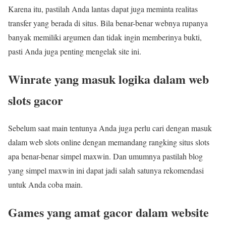
Karena itu, pastilah Anda lantas dapat juga meminta realitas
transfer yang berada di situs. Bila benar-benar webnya rupanya
banyak memiliki argumen dan tidak ingin memberinya bukti,
pasti Anda juga penting mengelak site ini.
Winrate yang masuk logika dalam web
slots gacor
Sebelum saat main tentunya Anda juga perlu cari dengan masuk
dalam web slots online dengan memandang rangking situs slots
apa benar-benar simpel maxwin. Dan umumnya pastilah blog
yang simpel maxwin ini dapat jadi salah satunya rekomendasi
untuk Anda coba main.
Games yang amat gacor dalam website