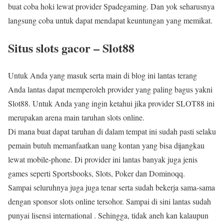
buat coba hoki lewat provider Spadegaming. Dan yok seharusnya
langsung coba untuk dapat mendapat keuntungan yang memikat.
Situs slots gacor – Slot88
Untuk Anda yang masuk serta main di blog ini lantas terang
Anda lantas dapat memperoleh provider yang paling bagus yakni
Slot88. Untuk Anda yang ingin ketahui jika provider SLOT88 ini
merupakan arena main taruhan slots online.
Di mana buat dapat taruhan di dalam tempat ini sudah pasti selaku
pemain butuh memanfaatkan uang kontan yang bisa dijangkau
lewat mobile-phone. Di provider ini lantas banyak juga jenis
games seperti Sportsbooks, Slots, Poker dan Dominoqq.
Sampai seluruhnya juga juga tenar serta sudah bekerja sama-sama
dengan sponsor slots online tersohor. Sampai di sini lantas sudah
punyai lisensi international . Sehingga, tidak aneh kan kalaupun