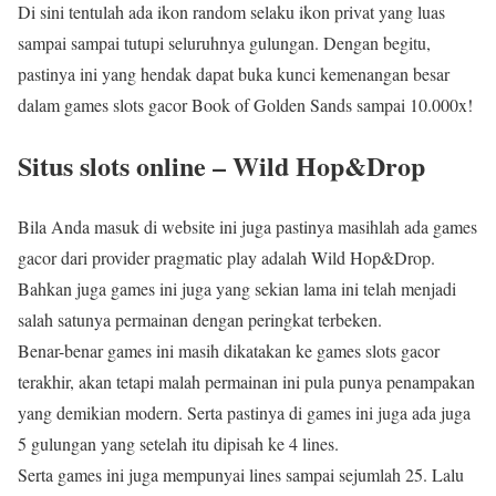
Di sini tentulah ada ikon random selaku ikon privat yang luas
sampai sampai tutupi seluruhnya gulungan. Dengan begitu,
pastinya ini yang hendak dapat buka kunci kemenangan besar
dalam games slots gacor Book of Golden Sands sampai 10.000x!
Situs slots online – Wild Hop&Drop
Bila Anda masuk di website ini juga pastinya masihlah ada games
gacor dari provider pragmatic play adalah Wild Hop&Drop.
Bahkan juga games ini juga yang sekian lama ini telah menjadi
salah satunya permainan dengan peringkat terbeken.
Benar-benar games ini masih dikatakan ke games slots gacor
terakhir, akan tetapi malah permainan ini pula punya penampakan
yang demikian modern. Serta pastinya di games ini juga ada juga
5 gulungan yang setelah itu dipisah ke 4 lines.
Serta games ini juga mempunyai lines sampai sejumlah 25. Lalu