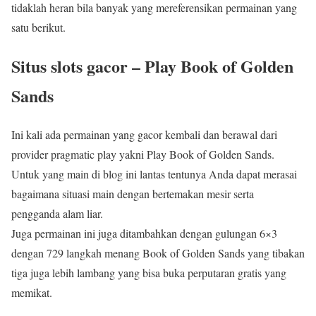
tidaklah heran bila banyak yang mereferensikan permainan yang
satu berikut.
Situs slots gacor – Play Book of Golden
Sands
Ini kali ada permainan yang gacor kembali dan berawal dari
provider pragmatic play yakni Play Book of Golden Sands.
Untuk yang main di blog ini lantas tentunya Anda dapat merasai
bagaimana situasi main dengan bertemakan mesir serta
pengganda alam liar.
Juga permainan ini juga ditambahkan dengan gulungan 6×3
dengan 729 langkah menang Book of Golden Sands yang tibakan
tiga juga lebih lambang yang bisa buka perputaran gratis yang
memikat.