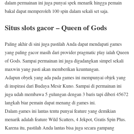
dalam permainan ini juga punyai spek menarik hingga pemain
bakal dapat memperoleh 100 spin dalam sekali set saja.
Situs slots gacor – Queen of Gods
Paling akhir di sini juga pastilah Anda dapat mendapati games
yang paling gacor masih dari provider pragmatic play ialah Queen
of Gods. Sampai permainan ini juga digadangkan simpel sekali
maxwin yang pasti akan memberikan keuntungan.
Adapun obyek yang ada pada games ini mempunyai objek yang
di inspirasi dari Budaya Mesir Kuno. Sampai di permainan ini
juga udah membawa 5 gulungan dengan 3 baris tapi diberi 45672
langkah biar pemain dapat menang di games ini.
Dalam games ini lantas tentu punyai feature yang demikian
menarik adalah feature Wild Scatters, 4 Jekpot, Gratis Spin Plus.
Karena itu, pastilah Anda lantas bisa juga secara gampang