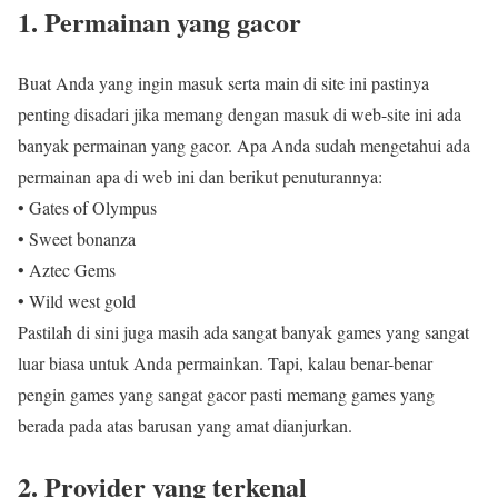
1. Permainan yang gacor
Buat Anda yang ingin masuk serta main di site ini pastinya
penting disadari jika memang dengan masuk di web-site ini ada
banyak permainan yang gacor. Apa Anda sudah mengetahui ada
permainan apa di web ini dan berikut penuturannya:
• Gates of Olympus
• Sweet bonanza
• Aztec Gems
• Wild west gold
Pastilah di sini juga masih ada sangat banyak games yang sangat
luar biasa untuk Anda permainkan. Tapi, kalau benar-benar
pengin games yang sangat gacor pasti memang games yang
berada pada atas barusan yang amat dianjurkan.
2. Provider yang terkenal