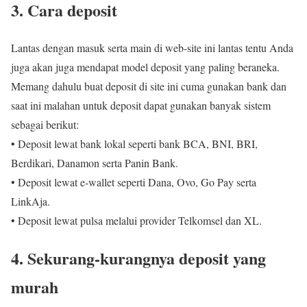
3. Cara deposit
Lantas dengan masuk serta main di web-site ini lantas tentu Anda
juga akan juga mendapat model deposit yang paling beraneka.
Memang dahulu buat deposit di site ini cuma gunakan bank dan
saat ini malahan untuk deposit dapat gunakan banyak sistem
sebagai berikut:
• Deposit lewat bank lokal seperti bank BCA, BNI, BRI,
Berdikari, Danamon serta Panin Bank.
• Deposit lewat e-wallet seperti Dana, Ovo, Go Pay serta
LinkAja.
• Deposit lewat pulsa melalui provider Telkomsel dan XL.
4. Sekurang-kurangnya deposit yang
murah