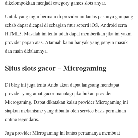
dikelompokkan menjadi category games slots anyar.
Untuk yang ingin bermain di provider ini lantas pastinya gampang
sebab dapat dicapai di sebagian fitur seperti iOS, Android serta
HTML5. Masalah ini tentu udah dapat memberikan jika ini yakni
provider papan atas. Alamiah kalau banyak yang pengin masuk
dan main didalamnya.
Situs slots gacor – Microgaming
Di blog ini juga tentu Anda akan dapat langsung mendapat
provider yang amat gacor manalagi jika bukan provider
Microgaming. Dapat dikatakan kalau provider Microgaming ini
siapkan mekanisme yang dibantu oleh service basis permainan
online legendaris.
Juga provider Microgaming ini lantas pertamanya membuat