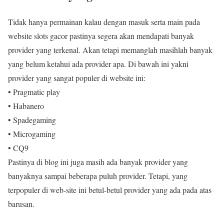
Tidak hanya permainan kalau dengan masuk serta main pada
website slots gacor pastinya segera akan mendapati banyak
provider yang terkenal. Akan tetapi memanglah masihlah banyak
yang belum ketahui ada provider apa. Di bawah ini yakni
provider yang sangat populer di website ini:
• Pragmatic play
• Habanero
• Spadegaming
• Microgaming
• CQ9
Pastinya di blog ini juga masih ada banyak provider yang
banyaknya sampai beberapa puluh provider. Tetapi, yang
terpopuler di web-site ini betul-betul provider yang ada pada atas
barusan.