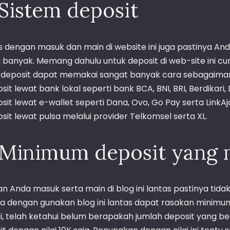
 Sistem deposit
s dengan masuk dan main di website ini juga pastinya A
g banyak. Memang dahulu untuk deposit di web-site ini
 deposit dapat memakai sangat banyak cara sebagaiman
sit lewat bank lokal seperti bank BCA, BNI, BRI, Berdikar
sit lewat e-wallet seperti Dana, Ovo, Go Pay serta LinkAj
sit lewat pulsa melalui provider Telkomsel serta XL.
 Minimum deposit yang
n Anda masuk serta main di blog ini lantas pastinya tid
a dengan gunakan blog ini lantas dapat rasakan minimum
i, telah ketahui belum berapakah jumlah deposit yang ber