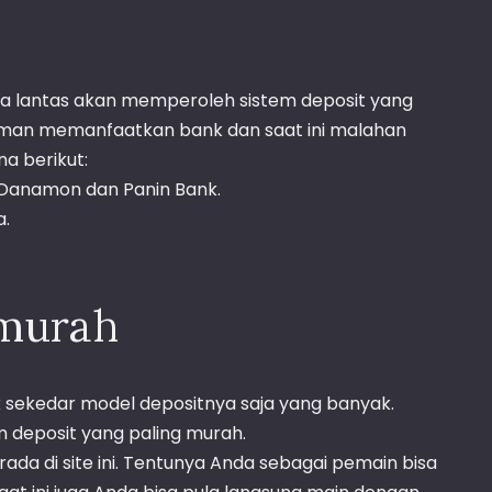
nda lantas akan memperoleh sistem deposit yang
 cuman memanfaatkan bank dan saat ini malahan
a berikut:
i, Danamon dan Panin Bank.
a.
 murah
ak sekedar model depositnya saja yang banyak.
 deposit yang paling murah.
ada di site ini. Tentunya Anda sebagai pemain bisa