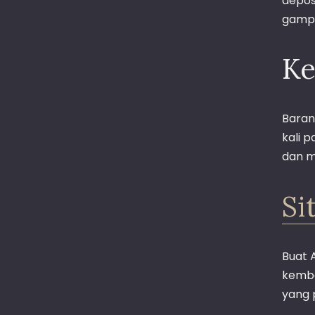
deposi
gamp
Ke
Barang
kali 
dan ma
Si
Buat 
kemba
yang p