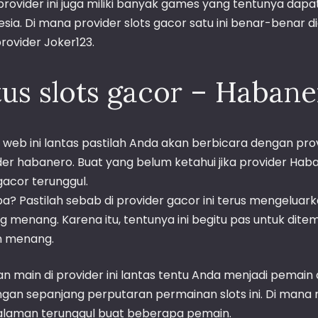
provider ini juga miliki banyak games yang tentunya dapat
esia. Di mana provider slots gacor satu ini benar-bena
rovider Joker123.
tus slots gacor – Haban
di web ini lantas pastilah Anda akan berbicara dengan pr
der habanero. Buat yang belum ketahui jika provider Haba
gacor terunggul.
a? Pastilah sebab di provider gacor ini terus mengeluar
g menang. Karena itu, tentunya ini begitu pas untuk dite
n menang.
n main di provider ini lantas tentu Anda menjadi pemai
gan sepanjang perputaran permainan slots ini. Di mana
laman terunggul buat beberapa pemain.