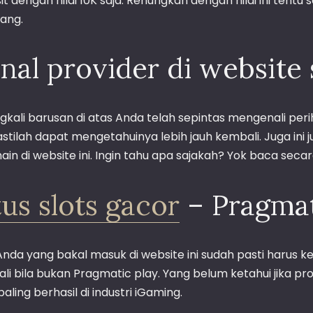
t dengan nilai 10K saja. Renungkan dengan nilai ini tentu
ang.
nal provider di website 
kali barusan di atas Anda telah sepintas mengenali periha
pastilah dapat mengetahuinya lebih jauh kembali. Juga ini
in di website ini. Ingin tahu apa sajakah? Yok baca secara
tus slots gacor
– Pragmat
Anda yang bakal masuk di website ini sudah pasti harus k
li bila bukan Pragmatic play. Yang belum ketahui jika pr
aling berhasil di industri iGaming.