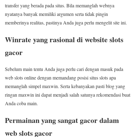
transfer yang berada pada situs. Bila memanglah webnya
nyatanya banyak memiliki argumen serta tidak pingin
memberinya realitas, pastinya Anda juga perlu mengelit site ini.
Winrate yang rasional di website slots
gacor
Sebelum main tentu Anda juga perlu cari dengan masuk pada
web slots online dengan memandang posisi situs slots apa
memanglah simpel maxwin. Serta kebanyakan pasti blog yang
ringan maxwin ini dapat menjadi salah satunya rekomendasi buat
Anda coba main.
Permainan yang sangat gacor dalam
web slots gacor