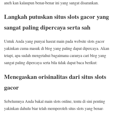
aneh kan kalaupun benar-benar ini yang sangat disarankan.
Langkah putuskan situs slots gacor yang
sangat paling dipercaya serta sah
Untuk Anda yang punyai hasrat main pada website slots gacor
yakinkan cuma masuk di blog yang paling dapat dipercaya. Akan
tetapi, apa sudah mengetahui bagaimana caranya cari blog yang
sangat paling dipercaya serta bila tidak dapat baca berikut:
Menegaskan orisinalitas dari situs slots
gacor
Sebelumnya Anda bakal main slots online, tentu di sini penting
yakinkan dahulu biar telah memperoleh situs slots yang benar-