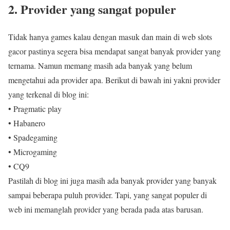
2. Provider yang sangat populer
Tidak hanya games kalau dengan masuk dan main di web slots
gacor pastinya segera bisa mendapat sangat banyak provider yang
ternama. Namun memang masih ada banyak yang belum
mengetahui ada provider apa. Berikut di bawah ini yakni provider
yang terkenal di blog ini:
• Pragmatic play
• Habanero
• Spadegaming
• Microgaming
• CQ9
Pastilah di blog ini juga masih ada banyak provider yang banyak
sampai beberapa puluh provider. Tapi, yang sangat populer di
web ini memanglah provider yang berada pada atas barusan.