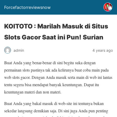
Forcefactorreviewsnow
KOITOTO : Marilah Masuk di Situs
Slots Gacor Saat ini Pun! Surian
admin
4 years ago
Buat Anda yang benar-benar di sini begitu suka dengan
permainan slots pastinya tak ada kelirunya buat coba main pada
web slots gacor. Dengan Anda masuk serta main di web ini lantas
tentu segera bisa mendapat banyak keuntungan. Dapat itu
keuntungan materi dan non materi.
Buat Anda yang bakal masuk di web-site ini tentunya bukan
sekedar langsung demikian saja. Di sini juga Anda pun penting