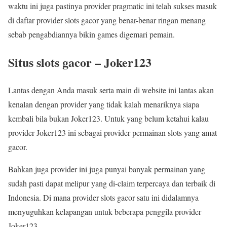
waktu ini juga pastinya provider pragmatic ini telah sukses masuk
di daftar provider slots gacor yang benar-benar ringan menang
sebab pengabdiannya bikin games digemari pemain.
Situs slots gacor – Joker123
Lantas dengan Anda masuk serta main di website ini lantas akan
kenalan dengan provider yang tidak kalah menariknya siapa
kembali bila bukan Joker123. Untuk yang belum ketahui kalau
provider Joker123 ini sebagai provider permainan slots yang amat
gacor.
Bahkan juga provider ini juga punyai banyak permainan yang
sudah pasti dapat melipur yang di-claim terpercaya dan terbaik di
Indonesia. Di mana provider slots gacor satu ini didalamnya
menyuguhkan kelapangan untuk beberapa penggila provider
Joker123.