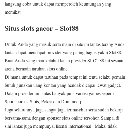
langsung coba untuk dapat memperoleh keuntungan yang
memikat.
Situs slots gacor – Slot88
Untuk Anda yang masuk serta main di site ini lantas terang Anda
lantas dapat mendapat provider yang paling bagus yakni Slot88.
Buat Anda yang mau ketahui kalau provider SLOT88 ini sesuatu
arena bermain taruhan slots online.
Di mana untuk dapat taruhan pada tempat ini tentu selaku pemain
butuh gunakan uang kontan yang hendak dicapai lewat gadget.
Dalam provider ini lantas banyak pula variasi games seperti
Sportsbooks, Slots, Poker dan Dominoqq.
Juga seluruhnya juga sangat juga termasyhur serta sudah bekerja
bersama-sama dengan sponsor slots online tersohor. Sampai di
sini lantas juga mempunyai lisensi international . Maka, tidak