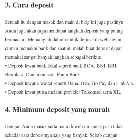
3. Cara deposit
Setelah itu dengan masuk dan main di blog ini juga pastinya
Anda juga akan juga mendapat langkah deposit yang paling
bermacam. Memanglah dahulu untuk deposit di website ini
cuman memakai bank dan saat ini malah buat deposit dapat
memakai sangat banyak langkah sebagai berikut:
• Deposit lewat bank lokal seperti bank BCA, BNI, BRI,
Berdikari, Danamon serta Panin Bank.
• Deposit lewat e-wallet seperti Dana, Ovo, Go Pay dan LinkAja.
• Deposit lewat pulsa melalui provider Telkomsel serta XL.
4. Minimum deposit yang murah
Dengan Anda masuk serta main di web ini lantas pasti tidak
sekedar cara depositnya saja yang banyak. Sebab dengan