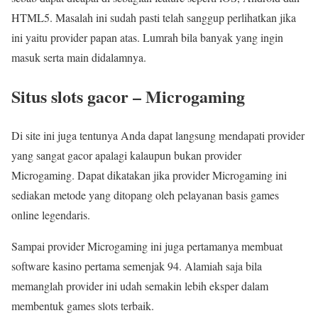
HTML5. Masalah ini sudah pasti telah sanggup perlihatkan jika
ini yaitu provider papan atas. Lumrah bila banyak yang ingin
masuk serta main didalamnya.
Situs slots gacor – Microgaming
Di site ini juga tentunya Anda dapat langsung mendapati provider
yang sangat gacor apalagi kalaupun bukan provider
Microgaming. Dapat dikatakan jika provider Microgaming ini
sediakan metode yang ditopang oleh pelayanan basis games
online legendaris.
Sampai provider Microgaming ini juga pertamanya membuat
software kasino pertama semenjak 94. Alamiah saja bila
memanglah provider ini udah semakin lebih eksper dalam
membentuk games slots terbaik.