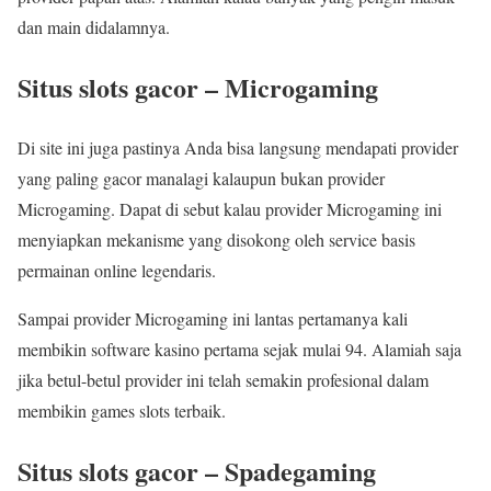
dan main didalamnya.
Situs slots gacor – Microgaming
Di site ini juga pastinya Anda bisa langsung mendapati provider
yang paling gacor manalagi kalaupun bukan provider
Microgaming. Dapat di sebut kalau provider Microgaming ini
menyiapkan mekanisme yang disokong oleh service basis
permainan online legendaris.
Sampai provider Microgaming ini lantas pertamanya kali
membikin software kasino pertama sejak mulai 94. Alamiah saja
jika betul-betul provider ini telah semakin profesional dalam
membikin games slots terbaik.
Situs slots gacor – Spadegaming