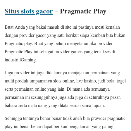
Situs slots gacor
– Pragmatic Play
Buat Anda yang bakal masuk di site ini pastinya mesti kenalan
dengan provider gacor yang satu berikut siapa kembali bila bukan
Pragmatic play. Buat yang belum mengetahui jika provider
Pragmatic Play ini sebagai provider games yang tersukses di
industri iGaming.
Juga provider ini juga didalamnya menjajakan permainan yang
multi produk umpamanya slots online, live kasino, judi bola, togel
serta permainan online yang lain. Di mana ada semuanya
permainan ini sesungguhnya juga ada juga di seluruhnya pasar,
bahasa serta mata uang yang ditata sesuai sama tujuan.
Sehingga tentunya benar-benar tidak aneh bila provider pragmatic
play ini benar-benar dapat berikan pengalaman yang paling