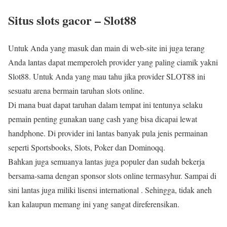
Situs slots gacor – Slot88
Untuk Anda yang masuk dan main di web-site ini juga terang
Anda lantas dapat memperoleh provider yang paling ciamik yakni
Slot88. Untuk Anda yang mau tahu jika provider SLOT88 ini
sesuatu arena bermain taruhan slots online.
Di mana buat dapat taruhan dalam tempat ini tentunya selaku
pemain penting gunakan uang cash yang bisa dicapai lewat
handphone. Di provider ini lantas banyak pula jenis permainan
seperti Sportsbooks, Slots, Poker dan Dominoqq.
Bahkan juga semuanya lantas juga populer dan sudah bekerja
bersama-sama dengan sponsor slots online termasyhur. Sampai di
sini lantas juga miliki lisensi international . Sehingga, tidak aneh
kan kalaupun memang ini yang sangat direferensikan.