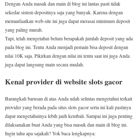
Dengan Anda masuk dan main di blog ini lantas pasti tidak
sekedar sistem depositnya saja yang banyak. Karena dengan
memanfaatkan web-site ini juga dapat merasai minimum deposit
yang paling murah.
Tapi, telah mengetahui belum berapakah jumlah deposit yang ada
pada blog ini. Tentu Anda menjadi pemain bisa deposit dengan
nilai 10K saja. Pikirkan dengan nilai ini tentu saat ini juga Anda
juga dapat langsung main secara mudah.
Kenal provider di website slots gacor
Barangkali barusan di atas Anda udah selintas mengetahui terkait
provider yang berada pada situs slots gacor serta ini kali pastinya
dapat mengetahuinya lebih jauh kembali. Sampai ini juga penting
dilaksanakan buat Anda yang bisa masuk dan main di blog ini.
Ingin tahu apa sajakah? Yok baca lengkapnya: