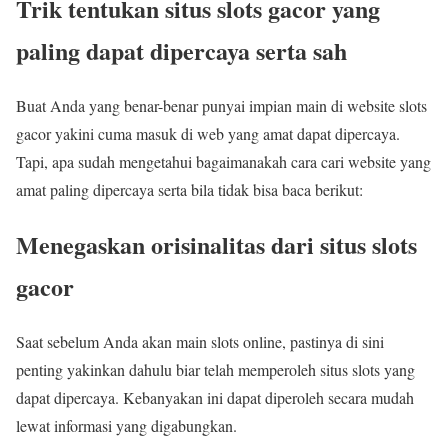
Trik tentukan situs slots gacor yang
paling dapat dipercaya serta sah
Buat Anda yang benar-benar punyai impian main di website slots
gacor yakini cuma masuk di web yang amat dapat dipercaya.
Tapi, apa sudah mengetahui bagaimanakah cara cari website yang
amat paling dipercaya serta bila tidak bisa baca berikut:
Menegaskan orisinalitas dari situs slots
gacor
Saat sebelum Anda akan main slots online, pastinya di sini
penting yakinkan dahulu biar telah memperoleh situs slots yang
dapat dipercaya. Kebanyakan ini dapat diperoleh secara mudah
lewat informasi yang digabungkan.