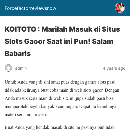
Forcefactorreviewsnow
KOITOTO : Marilah Masuk di Situs
Slots Gacor Saat ini Pun! Salam
Babaris
admin
4 years ago
Untuk Anda yang di sini amat puas dengan games slots pasti
tidak ada kelirunya buat coba main di web slots gacor. Dengan
Anda masuk serta main di web-site ini juga sudah pasti bisa
memperoleh begitu banyak keuntungan. Dapat itu keuntungan
materi serta non materi.
Buat Anda yang hendak masuk di site ini pastinya pun tidak