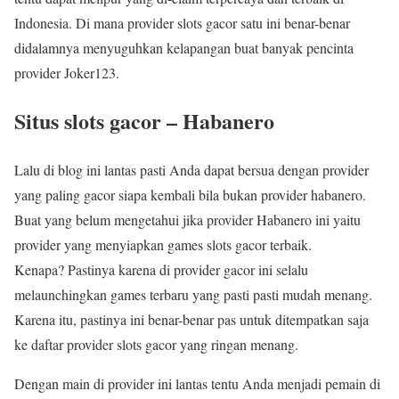
Indonesia. Di mana provider slots gacor satu ini benar-benar
didalamnya menyuguhkan kelapangan buat banyak pencinta
provider Joker123.
Situs slots gacor – Habanero
Lalu di blog ini lantas pasti Anda dapat bersua dengan provider
yang paling gacor siapa kembali bila bukan provider habanero.
Buat yang belum mengetahui jika provider Habanero ini yaitu
provider yang menyiapkan games slots gacor terbaik.
Kenapa? Pastinya karena di provider gacor ini selalu
melaunchingkan games terbaru yang pasti pasti mudah menang.
Karena itu, pastinya ini benar-benar pas untuk ditempatkan saja
ke daftar provider slots gacor yang ringan menang.
Dengan main di provider ini lantas tentu Anda menjadi pemain di