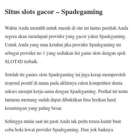
Situs slots gacor – Spadegaming
Waktu Anda memilih untuk masuk di site ini lantas pastilah Anda
segera akan mendapati provider yang gacor yakni Spadegaming.
Untuk Anda yang mau ketahui jika provider Spadegaming ini
sebagai provider no 1 yang sediakan list game slots dengan spek
SLOT4D terbaik.
Setelah itu games slots Spadegaming ini juga kerap memperoleh
respond positif di mana pada akhirnya calon kompetitior dunia
sukses merajut kerja-sama dengan Spadegaming. Perihal ini tentu
lantaran memang sudah dapat dibuktikan bisa berikan hasil
keuntungan yang paling besar.
Sehingga mulai saat ini pasti Anda tak perlu terasa kuatir buat
coba hoki lewat provider Spadegaming. Dan yok baiknya