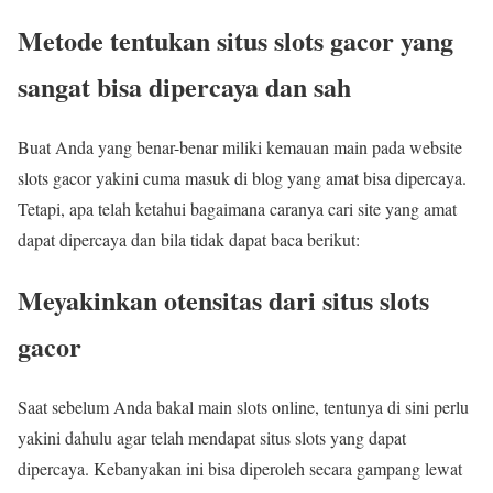
Metode tentukan situs slots gacor yang
sangat bisa dipercaya dan sah
Buat Anda yang benar-benar miliki kemauan main pada website
slots gacor yakini cuma masuk di blog yang amat bisa dipercaya.
Tetapi, apa telah ketahui bagaimana caranya cari site yang amat
dapat dipercaya dan bila tidak dapat baca berikut:
Meyakinkan otensitas dari situs slots
gacor
Saat sebelum Anda bakal main slots online, tentunya di sini perlu
yakini dahulu agar telah mendapat situs slots yang dapat
dipercaya. Kebanyakan ini bisa diperoleh secara gampang lewat