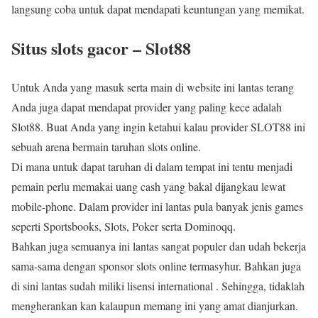
langsung coba untuk dapat mendapati keuntungan yang memikat.
Situs slots gacor – Slot88
Untuk Anda yang masuk serta main di website ini lantas terang
Anda juga dapat mendapat provider yang paling kece adalah
Slot88. Buat Anda yang ingin ketahui kalau provider SLOT88 ini
sebuah arena bermain taruhan slots online.
Di mana untuk dapat taruhan di dalam tempat ini tentu menjadi
pemain perlu memakai uang cash yang bakal dijangkau lewat
mobile-phone. Dalam provider ini lantas pula banyak jenis games
seperti Sportsbooks, Slots, Poker serta Dominoqq.
Bahkan juga semuanya ini lantas sangat populer dan udah bekerja
sama-sama dengan sponsor slots online termasyhur. Bahkan juga
di sini lantas sudah miliki lisensi international . Sehingga, tidaklah
mengherankan kan kalaupun memang ini yang amat dianjurkan.