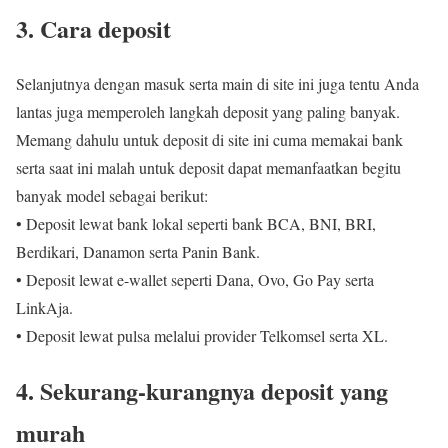
3. Cara deposit
Selanjutnya dengan masuk serta main di site ini juga tentu Anda
lantas juga memperoleh langkah deposit yang paling banyak.
Memang dahulu untuk deposit di site ini cuma memakai bank
serta saat ini malah untuk deposit dapat memanfaatkan begitu
banyak model sebagai berikut:
• Deposit lewat bank lokal seperti bank BCA, BNI, BRI,
Berdikari, Danamon serta Panin Bank.
• Deposit lewat e-wallet seperti Dana, Ovo, Go Pay serta
LinkAja.
• Deposit lewat pulsa melalui provider Telkomsel serta XL.
4. Sekurang-kurangnya deposit yang
murah