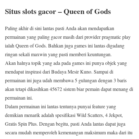
Situs slots gacor – Queen of Gods
Paling akhir di sini lantas pasti Anda akan mendapatkan
permainan yang paling gacor masih dari provider pragmatic play
ialah Queen of Gods. Bahkan juga games ini lantas digadang
ringan sekali maxwin yang pasti memberi keuntungan.
Akan halnya topik yang ada pada games ini punya objek yang
mendapat inspirasi dari Budaya Mesir Kuno. Sampai di
permainan ini juga udah membawa 5 gulungan dengan 3 baris
akan tetapi dikasihkan 45672 sistem biar pemain dapat menang di
permainan ini.
Dalam permainan ini lantas tentunya punyai feature yang
demikian menarik adalah spesifikasi Wild Scatters, 4 Jekpot,
Gratis Spin Plus. Dengan begitu, pasti Anda lantas dapat juga
secara mudah memperoleh kemenangan maksimum maka dari itu