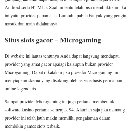
Android serta HTML5. Soal ini tentu telah bisa membuktikan jika
ini yaitu provider papan atas. Lumrah apabila banyak yang pengin
masuk dan main didalamnya.
Situs slots gacor – Microgaming
Di website ini lantas tentunya Anda dapat langsung mendapati
provider yang amat gacor apalagi kalaupun bukan provider
Microgaming. Dapat dikatakan jika provider Microgaming ini
menyiapkan skema yang disokong oleh service basis permainan
online legendaris.
Sampai provider Microgaming ini juga pertama membentuk
software kasino pertama semenjak 94. Alamiah saja jika memang
provider ini telah jauh makin memiliki pengalaman dalam
membikin games slots terbaik.