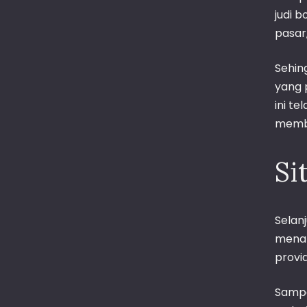
judi 
pasar
Sehin
yang 
ini t
membu
Si
Selan
menar
provi
Sampa