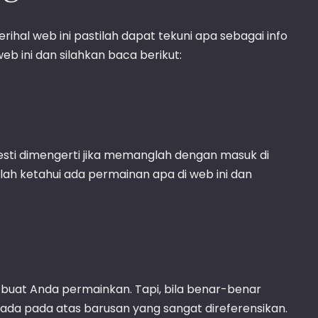
hal web ini pastilah dapat tekuni apa sebagai info
web ini dan silahkan baca berikut:
mesti dimengerti jika memanglah dengan masuk di
lah ketahui ada permainan apa di web ini dan
i buat Anda permainkan. Tapi, bila benar-benar
da pada atas barusan yang sangat direferensikan.