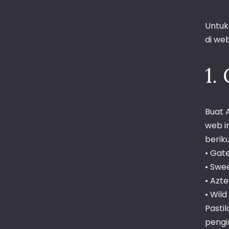
Untuk
di web
1.
Buat 
web i
berik
• Gat
• Swe
• Azt
• Wild
Pasti
pengi