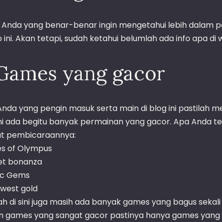
 Anda yang benar-benar ingin mengetahui lebih dalam peri
 ini. Akan tetapi, sudah ketahui belumlah ada info apa di 
 Games yang gacor
Anda yang pengin masuk serta main di blog ini pastilah 
ni ada begitu banyak permainan yang gacor. Apa Anda te
ut pembicaraannya:
es of Olympus
et bonanza
ec Gems
 west gold
lah di sini juga masih ada banyak games yang bagus sekal
n games yang sangat gacor pastinya hanya games yang a