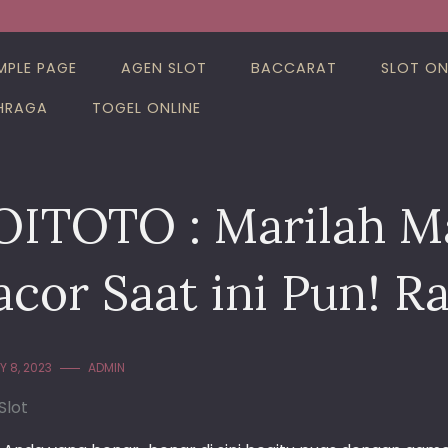
MPLE PAGE
AGEN SLOT
BACCARAT
SLOT ON
HRAGA
TOGEL ONLINE
OITOTO : Marilah Mas
cor Saat ini Pun! R
 8, 2023
ADMIN
Slot