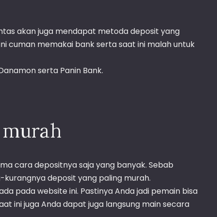
lantas akan juga mendapat metoda deposit yang
ini cuman memakai bank serta saat ini malah untuk
i, Danamon serta Panin Bank.
g murah
 cuma cara depositnya saja yang banyak. Sebab
-kurangnya deposit yang paling murah.
da pada website ini. Pastinya Anda jadi pemain bisa
 saat ini juga Anda dapat juga langsung main secara