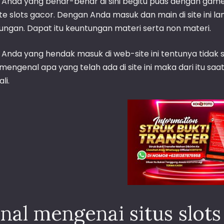
 Anda yang benar-benar di sini begitu puas dengan games
te slots gacor. Dengan Anda masuk dan main di site ini 
ungan. Dapat itu keuntungan materi serta non materi.
 Anda yang hendak masuk di web-site ini tentunya tidak se
 mengenal apa yang telah ada di site ini maka dari itu s
li.
nal mengenai situs slots