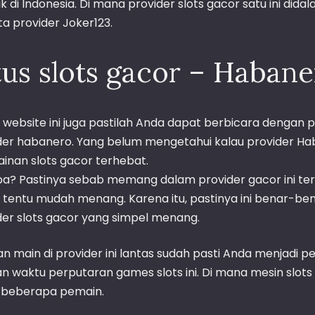
ik di Indonesia. Di mana provider slots gacor satu ini 
ta provider Joker123.
tus slots gacor – Haban
di website ini juga pastilah Anda dapat berbicara dengan
der habanero. Yang belum mengetahui kalau provider H
inan slots gacor terhebat.
a? Pastinya sebab memang dalam provider gacor ini te
 tentu mudah menang. Karena itu, pastinya ini benar-ben
der slots gacor yang simpel menang.
n main di provider ini lantas sudah pasti Anda menjadi 
n waktu perputaran games slots ini. Di mana mesin slot
 beberapa pemain.