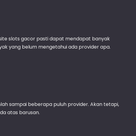
ite slots gacor pasti dapat mendapat banyak
yak yang belum mengetahui ada provider apa.
umlah sampai beberapa puluh provider. Akan tetapi,
da atas barusan.