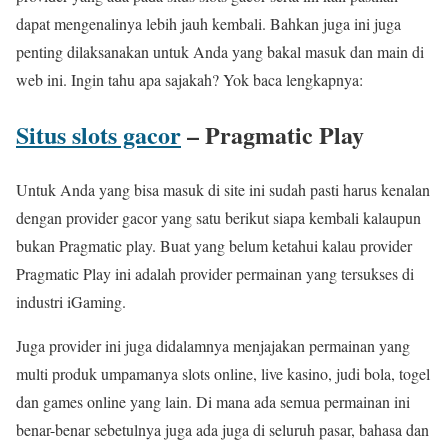
dapat mengenalinya lebih jauh kembali. Bahkan juga ini juga
penting dilaksanakan untuk Anda yang bakal masuk dan main di
web ini. Ingin tahu apa sajakah? Yok baca lengkapnya:
Situs slots gacor
– Pragmatic Play
Untuk Anda yang bisa masuk di site ini sudah pasti harus kenalan
dengan provider gacor yang satu berikut siapa kembali kalaupun
bukan Pragmatic play. Buat yang belum ketahui kalau provider
Pragmatic Play ini adalah provider permainan yang tersukses di
industri iGaming.
Juga provider ini juga didalamnya menjajakan permainan yang
multi produk umpamanya slots online, live kasino, judi bola, togel
dan games online yang lain. Di mana ada semua permainan ini
benar-benar sebetulnya juga ada juga di seluruh pasar, bahasa dan