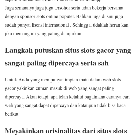
Juga semuanya juga juga tersohor serta udah bekerja bersama
dengan sponsor slots online populer. Bahkan juga di sini juga
sudah punyai lisensi international . Sehingga, tidaklah heran kan
jika memang ini yang paling dianjurkan.
Langkah putuskan situs slots gacor yang
sangat paling dipercaya serta sah
Untuk Anda yang mempunyai impian main dalam web slots
gacor yakinkan cuman masuk di web yang sangat paling
dipercaya. Akan tetapi, apa telah ketahui bagaimana caranya cari
web yang sangat dapat dipercaya dan kalaupun tidak bisa baca
berikut:
Meyakinkan orisinalitas dari situs slots