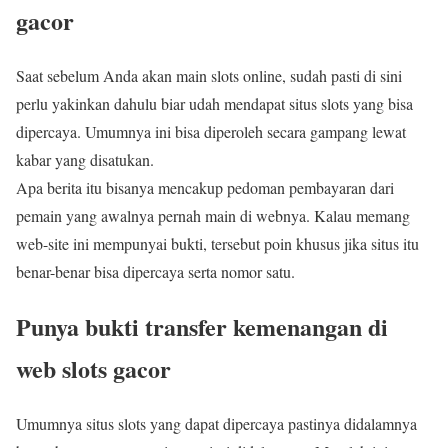
gacor
Saat sebelum Anda akan main slots online, sudah pasti di sini
perlu yakinkan dahulu biar udah mendapat situs slots yang bisa
dipercaya. Umumnya ini bisa diperoleh secara gampang lewat
kabar yang disatukan.
Apa berita itu bisanya mencakup pedoman pembayaran dari
pemain yang awalnya pernah main di webnya. Kalau memang
web-site ini mempunyai bukti, tersebut poin khusus jika situs itu
benar-benar bisa dipercaya serta nomor satu.
Punya bukti transfer kemenangan di
web slots gacor
Umumnya situs slots yang dapat dipercaya pastinya didalamnya