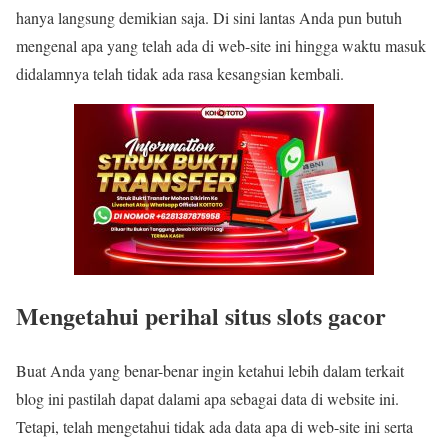
hanya langsung demikian saja. Di sini lantas Anda pun butuh
mengenal apa yang telah ada di web-site ini hingga waktu masuk
didalamnya telah tidak ada rasa kesangsian kembali.
Mengetahui perihal situs slots gacor
Buat Anda yang benar-benar ingin ketahui lebih dalam terkait
blog ini pastilah dapat dalami apa sebagai data di website ini.
Tetapi, telah mengetahui tidak ada data apa di web-site ini serta