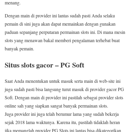
menang.
Dengan main di provider ini lantas sudah pasti Anda selaku
pemain di sini juga akan dapat memainkan dengan gunakan
paduan sepanjang perputaran permainan slots ini. Di mana mesin
slots yang menawan bakal memberi pengalaman terhebat buat
banyak pemain.
Situs slots gacor – PG Soft
Saat Anda menentukan untuk masuk serta main di web-site ini
juga sudah pasti bisa langsung turut masuk di provider gacor PG
Soft. Dengan main di provider ini pastilah sebagai provider slots
online sah yang siapkan sangat banyak permainan slots.
Juga provider ini juga telah berumur lama yang sudah bekerja
sejak 2018 lama waktunya. Karena itu, pastilah tidaklah heran
jika memanglah provider PG Slots ini lantas bisa dikategorikan