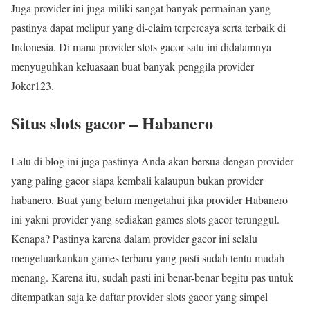
Juga provider ini juga miliki sangat banyak permainan yang
pastinya dapat melipur yang di-claim terpercaya serta terbaik di
Indonesia. Di mana provider slots gacor satu ini didalamnya
menyuguhkan keluasaan buat banyak penggila provider
Joker123.
Situs slots gacor – Habanero
Lalu di blog ini juga pastinya Anda akan bersua dengan provider
yang paling gacor siapa kembali kalaupun bukan provider
habanero. Buat yang belum mengetahui jika provider Habanero
ini yakni provider yang sediakan games slots gacor terunggul.
Kenapa? Pastinya karena dalam provider gacor ini selalu
mengeluarkankan games terbaru yang pasti sudah tentu mudah
menang. Karena itu, sudah pasti ini benar-benar begitu pas untuk
ditempatkan saja ke daftar provider slots gacor yang simpel