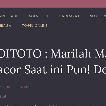
MPLE PAGE
AGEN SLOT
BACCARAT
SLOT ON
HRAGA
TOGEL ONLINE
OITOTO : Marilah Mas
cor Saat ini Pun! D
 8, 2023
ADMIN
Slot