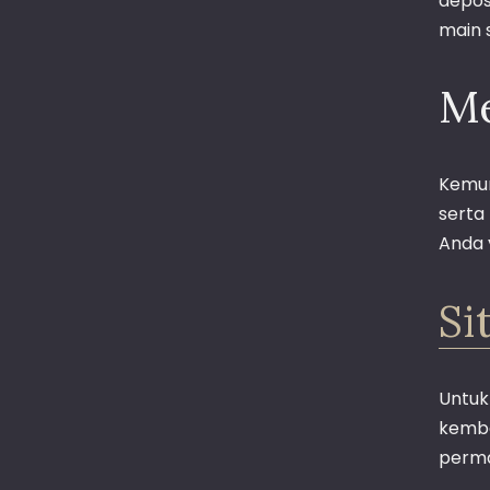
deposi
main 
Me
Kemun
serta
Anda 
Si
Untuk
kemba
perma