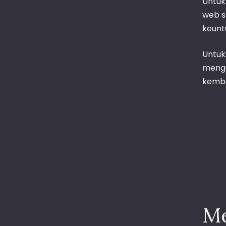
Untuk
web s
keunt
Untuk 
menge
kemba
Me