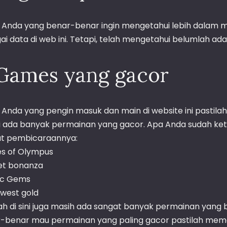
 Anda yang benar-benar ingin mengetahui lebih dalam me
i data di web ini. Tetapi, telah mengetahui belumlah ada 
 Games yang gacor
 Anda yang pengin masuk dan main di website ini pastila
ini ada banyak permainan yang gacor. Apa Anda sudah ket
ut pembicaraannya:
es of Olympus
et bonanza
ec Gems
 west gold
lah di sini juga masih ada sangat banyak permainan yang b
-benar mau permainan yang paling gacor pastilah mem