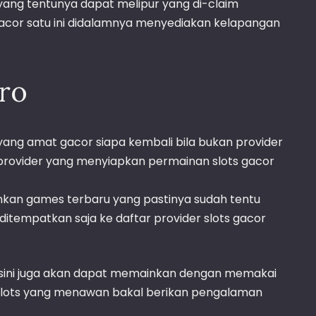
 yang tentunya dapat melipur yang di-claim
 gacor satu ini didalamnya menyediakan kelapangan
ero
r yang amat gacor siapa kembali bila bukan provider
u provider yang menyiapkan permainan slots gacor
ankan games terbaru yang pastinya sudah tentu
ditempatkan saja ke daftar provider slots gacor
di sini juga akan dapat memainkan dengan memakai
 slots yang menawan bakal berikan pengalaman