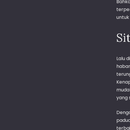
Bahka
terpe
untuk
Si
Lalu 
haban
terun
Kenap
mudah
yang 
Denga
padua
terba