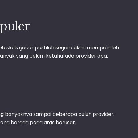
opuler
eb slots gacor pastilah segera akan memperoleh
anyak yang belum ketahui ada provider apa.
yang banyaknya sampai beberapa puluh provider.
 yang berada pada atas barusan.