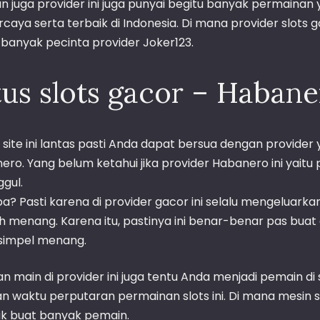
n juga provider ini juga punyai begitu banyak permainan
rcaya serta terbaik di Indonesia. Di mana provider slots
 banyak pecinta provider Joker123.
tus slots gacor – Haban
di site ini lantas pasti Anda dapat bersua dengan provide
ero. Yang belum ketahui jika provider Habanero ini yait
ggul.
a? Pasti karena di provider gacor ini selalu mengeluark
 menang. Karena itu, pastinya ini benar-benar pas buat 
simpel menang.
n main di provider ini juga tentu Anda menjadi pemain 
n waktu perputaran permainan slots ini. Di mana mesin
ik buat banyak pemain.