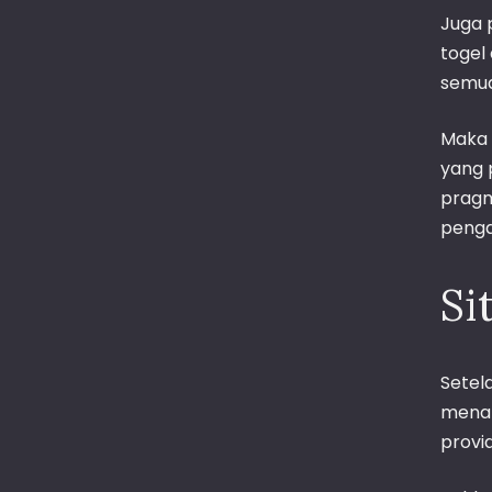
Juga p
togel
semua
Maka 
yang 
pragm
penga
Si
Setel
menar
provi