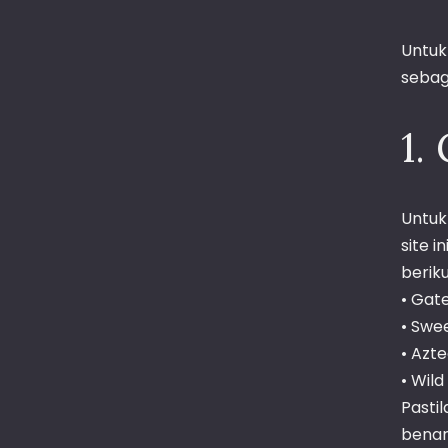
Untuk
sebaga
1.
Untuk
site 
berik
• Gat
• Swe
• Azt
• Wild
Pasti
benar