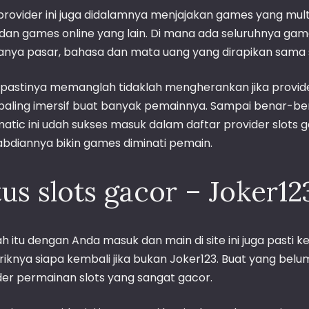
rovider ini juga didalamnya menjajakan games yang multi p
 dan games online yang lain. Di mana ada seluruhnya gam
nya pasar, bahasa dan mata uang yang dirapikan sama s
pastinya memanglah tidaklah mengherankan jika provid
paling imersif buat banyak pemainnya. Sampai benar-bena
atic ini udah sukses masuk dalam daftar provider slot
bdiannya bikin games diminati pemain.
tus slots gacor – Joker12
ah itu dengan Anda masuk dan main di site ini juga pasti 
iknya siapa kembali jika bukan Joker123. Buat yang belum 
der permainan slots yang sangat gacor.