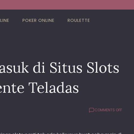
LINE
POKER ONLINE
ROULETTE
uk di Situs Slots
ente Teladas
ON
COMMENTS OFF
KOITO
:
MARIL
MASUK