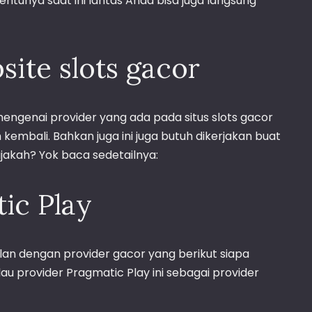
tentunya saat ini lantas Anda bisa juga langsung
site slots gacor
engenai provider yang ada pada situs slots gacor
kembali. Bahkan juga ini juga butuh dikerjakan buat
jakah? Yok baca sedetailnya:
ic Play
lan dengan provider gacor yang berikut siapa
u provider Pragmatic Play ini sebagai provider