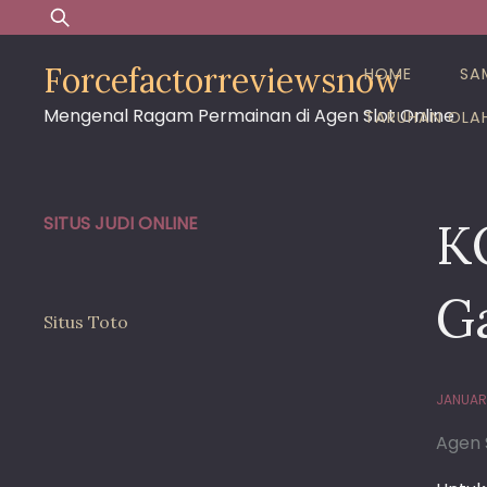
Skip
Search
to
for:
content
Forcefactorreviewsnow
HOME
SA
Mengenal Ragam Permainan di Agen Slot Online
TARUHAN OLA
SITUS JUDI ONLINE
K
Ga
Situs Toto
JANUARY
Agen 