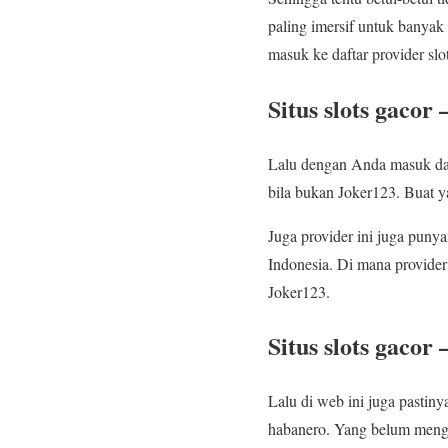
paling imersif untuk banyak
masuk ke daftar provider s
Situs slots gacor
Lalu dengan Anda masuk dan 
bila bukan Joker123. Buat y
Juga provider ini juga punya
Indonesia. Di mana provide
Joker123.
Situs slots gacor
Lalu di web ini juga pastin
habanero. Yang belum mengeta