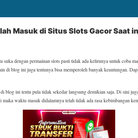
ah Masuk di Situs Slots Gacor Saat in
u suka dengan permainan slots pasti tidak ada kelirunya untuk coba mai
 di blog ini juga tentunya bisa memperoleh banyak keuntungan. Dapa
i blog ini tentu pula tidak sekedar langsung demikian saja. Di sini j
ini maka waktu masuk didalamnya telah tidak ada rasa kebimbangan kem