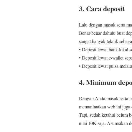
3. Cara deposit
Lalu dengan masuk serta main
Benar-benar dahulu buat dep
sangat banyak teknik sebaga
• Deposit lewat bank lokal
• Deposit lewat e-wallet se
• Deposit lewat pulsa melal
4. Minimum depo
Dengan Anda masuk serta mai
memanfaatkan web ini juga 
Tapi, sudah ketahui belum b
nilai 10K saja. Asumsikan de