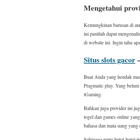
Mengetahui provid
Kemungkinan barusan di atas
ini pastilah dapat mengenal
di website ini. Ingin tahu a
Situs slots gacor
–
Buat Anda yang hendak masuk
Pragmatic play. Yang belum k
iGaming.
Bahkan juga provider ini jug
togel dan games online yang
bahasa dan mata uang yang d
Sehingga tentu betul-betul 