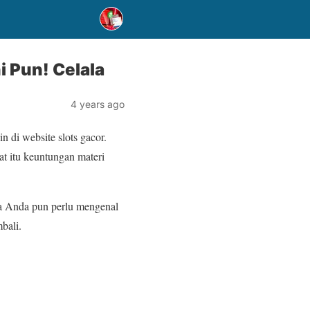
i Pun! Celala
4 years ago
n di website slots gacor.
t itu keuntungan materi
uga Anda pun perlu mengenal
bali.