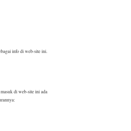
agai info di web-site ini.
masuk di web-site ini ada
urannya: