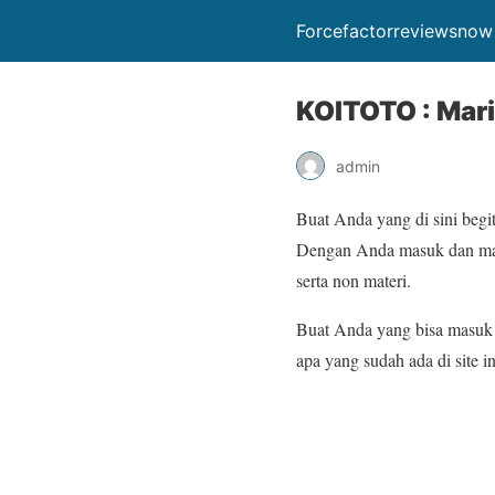
Forcefactorreviewsnow
KOITOTO : Maril
admin
Buat Anda yang di sini begit
Dengan Anda masuk dan main
serta non materi.
Buat Anda yang bisa masuk d
apa yang sudah ada di site 