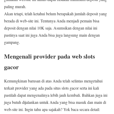
paling murah.
Akan tetapi, telah ketahui belum berapakah jumlah deposit yang
berada di web-site ini. Tentunya Anda menjadi pemain bisa
deposit dengan nilai 10K saja. Asumsikan dengan nilai ini
pastinya saat ini juga Anda bisa juga langsung main dengan
gampang.
Mengenali provider pada web slots
gacor
Kemungkinan barusan di atas Anda telah selintas mengetahui
terkait provider yang ada pada situs slots gacor serta ini kali
pastilah dapat mengenalinya lebih jauh kembali. Bahkan juga ini
juga butuh dijalankan untuk Anda yang bisa masuk dan main di
web-site ini. Ingin tahu apa sajakah? Yok baca secara detail: