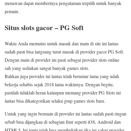
menawan dapat memberinya pengalaman terpilih untuk banyak
pemain.
Situs slots gacor – PG Soft
Waktu Anda memutus untuk masuk dan main di site ini lantas
sudah pasti bisa langsung turut masuk di provider gacor PG Soft.
Dengan main di provider ini pasti sebagai provider slots online
sah yang sediakan sangat banyak games slots.
Bahkan juga provider ini lantas telah berumur lama yang udah
bekerja sehabis sejak 2018 lama waktunya. Dengan begitu,
pastilah tidaklah heran kalaupun memang provider PG Slots ini
lantas bisa dikategorikan selaku grup games slots baru.
Untuk yang ingin bermain di provider ini lantas sudah pasti ringan
sebab bisa dijangkau di sebagian fitur seperti iOS, Android dan
HTML5. Ini tentu telah bisa membuktikan jika ini yakni provider