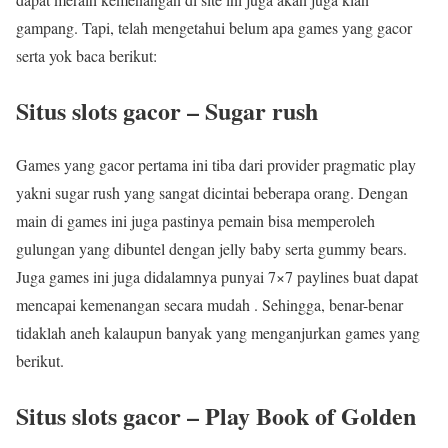
gampang. Tapi, telah mengetahui belum apa games yang gacor
serta yok baca berikut:
Situs slots gacor – Sugar rush
Games yang gacor pertama ini tiba dari provider pragmatic play
yakni sugar rush yang sangat dicintai beberapa orang. Dengan
main di games ini juga pastinya pemain bisa memperoleh
gulungan yang dibuntel dengan jelly baby serta gummy bears.
Juga games ini juga didalamnya punyai 7×7 paylines buat dapat
mencapai kemenangan secara mudah . Sehingga, benar-benar
tidaklah aneh kalaupun banyak yang menganjurkan games yang
berikut.
Situs slots gacor – Play Book of Golden