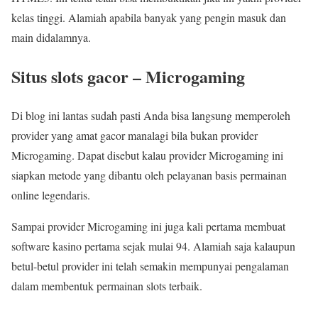
kelas tinggi. Alamiah apabila banyak yang pengin masuk dan
main didalamnya.
Situs slots gacor – Microgaming
Di blog ini lantas sudah pasti Anda bisa langsung memperoleh
provider yang amat gacor manalagi bila bukan provider
Microgaming. Dapat disebut kalau provider Microgaming ini
siapkan metode yang dibantu oleh pelayanan basis permainan
online legendaris.
Sampai provider Microgaming ini juga kali pertama membuat
software kasino pertama sejak mulai 94. Alamiah saja kalaupun
betul-betul provider ini telah semakin mempunyai pengalaman
dalam membentuk permainan slots terbaik.