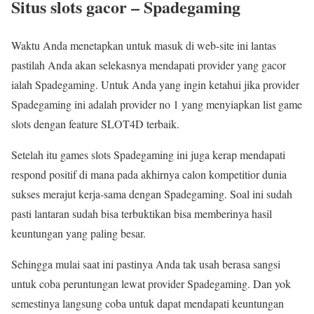
Situs slots gacor – Spadegaming
Waktu Anda menetapkan untuk masuk di web-site ini lantas
pastilah Anda akan selekasnya mendapati provider yang gacor
ialah Spadegaming. Untuk Anda yang ingin ketahui jika provider
Spadegaming ini adalah provider no 1 yang menyiapkan list game
slots dengan feature SLOT4D terbaik.
Setelah itu games slots Spadegaming ini juga kerap mendapati
respond positif di mana pada akhirnya calon kompetitior dunia
sukses merajut kerja-sama dengan Spadegaming. Soal ini sudah
pasti lantaran sudah bisa terbuktikan bisa memberinya hasil
keuntungan yang paling besar.
Sehingga mulai saat ini pastinya Anda tak usah berasa sangsi
untuk coba peruntungan lewat provider Spadegaming. Dan yok
semestinya langsung coba untuk dapat mendapati keuntungan