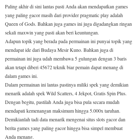
Paling akhir di sini lantas pasti Anda akan mendapatkan games
yang paling gacor masih dari provider pragmatic play adalah
Queen of Gods. Bahkan juga games ini juga digadangkan ringan
sekali maxwin yang pasti akan beri keuntungan.
Adapun topik yang berada pada permainan ini punyai topik yang
mendapat ide dari Budaya Mesir Kuno. Bahkan juga di
permainan ini juga udah membawa 5 gulungan dengan 3 baris
akan tetapi diberi 45672 teknik biar pemain dapat menang di
dalam games ini.
Dalam permainan ini lantas pastinya miliki spek yang demikian
menarik adalah spek Wild Scatters, 4 Jekpot, Gratis Spin Plus.
Dengan begitu, pastilah Anda juga bisa pula secara mudah
mendapati kemenangan maksimum hingga 5.000x taruhan.
Demikianlah tadi data menarik mengenai situs slots gacor dan
berita games yang paling gacor hingga bisa simpel membuat
Anda menang.