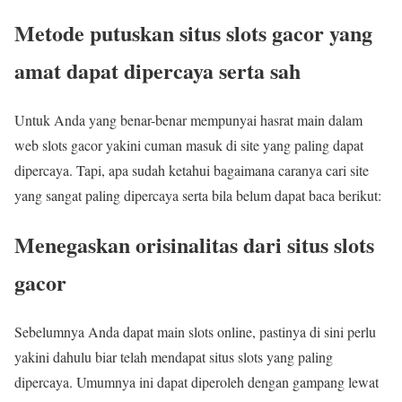
Metode putuskan situs slots gacor yang
amat dapat dipercaya serta sah
Untuk Anda yang benar-benar mempunyai hasrat main dalam
web slots gacor yakini cuman masuk di site yang paling dapat
dipercaya. Tapi, apa sudah ketahui bagaimana caranya cari site
yang sangat paling dipercaya serta bila belum dapat baca berikut:
Menegaskan orisinalitas dari situs slots
gacor
Sebelumnya Anda dapat main slots online, pastinya di sini perlu
yakini dahulu biar telah mendapat situs slots yang paling
dipercaya. Umumnya ini dapat diperoleh dengan gampang lewat