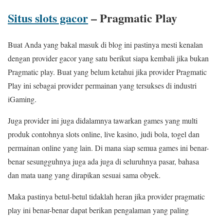
Situs slots gacor
– Pragmatic Play
Buat Anda yang bakal masuk di blog ini pastinya mesti kenalan
dengan provider gacor yang satu berikut siapa kembali jika bukan
Pragmatic play. Buat yang belum ketahui jika provider Pragmatic
Play ini sebagai provider permainan yang tersukses di industri
iGaming.
Juga provider ini juga didalamnya tawarkan games yang multi
produk contohnya slots online, live kasino, judi bola, togel dan
permainan online yang lain. Di mana siap semua games ini benar-
benar sesungguhnya juga ada juga di seluruhnya pasar, bahasa
dan mata uang yang dirapikan sesuai sama obyek.
Maka pastinya betul-betul tidaklah heran jika provider pragmatic
play ini benar-benar dapat berikan pengalaman yang paling