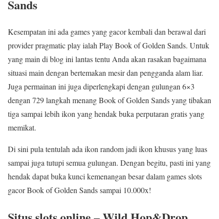
Sands
Kesempatan ini ada games yang gacor kembali dan berawal dari
provider pragmatic play ialah Play Book of Golden Sands. Untuk
yang main di blog ini lantas tentu Anda akan rasakan bagaimana
situasi main dengan bertemakan mesir dan pengganda alam liar.
Juga permainan ini juga diperlengkapi dengan gulungan 6×3
dengan 729 langkah menang Book of Golden Sands yang tibakan
tiga sampai lebih ikon yang hendak buka perputaran gratis yang
memikat.
Di sini pula tentulah ada ikon random jadi ikon khusus yang luas
sampai juga tutupi semua gulungan. Dengan begitu, pasti ini yang
hendak dapat buka kunci kemenangan besar dalam games slots
gacor Book of Golden Sands sampai 10.000x!
Situs slots online – Wild Hop&Drop