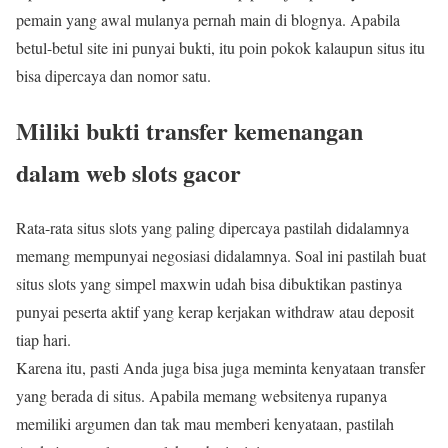
pemain yang awal mulanya pernah main di blognya. Apabila
betul-betul site ini punyai bukti, itu poin pokok kalaupun situs itu
bisa dipercaya dan nomor satu.
Miliki bukti transfer kemenangan
dalam web slots gacor
Rata-rata situs slots yang paling dipercaya pastilah didalamnya
memang mempunyai negosiasi didalamnya. Soal ini pastilah buat
situs slots yang simpel maxwin udah bisa dibuktikan pastinya
punyai peserta aktif yang kerap kerjakan withdraw atau deposit
tiap hari.
Karena itu, pasti Anda juga bisa juga meminta kenyataan transfer
yang berada di situs. Apabila memang websitenya rupanya
memiliki argumen dan tak mau memberi kenyataan, pastilah