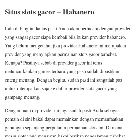
Situs slots gacor – Habanero
Lalu di blog ini lantas pasti Anda akan berbicara dengan provider
yang sangat gacor siapa kembali bila bukan provider habanero.
Yang belum mengetahui jika provider Habanero ini merupakan
provider yang menyiapkan permainan slots gacor terhebat.
Kenapa? Pastinya sebab di provider gacor ini terus
meluncurkankan games terbaru yang pasti sudah dipastikan
enteng menang. Dengan begitu, sudah pasti ini sangatlah pas
untuk ditempatkan saja ke daftar provider slots gacor yang
gampang menang.
Dengan main di provider ini juga sudah pasti Anda sebagai
pemain di sini bakal dapat memainkan dengan memanfaatkan
gabungan sepanjang perputaran permainan slots ini. Di mana
mesin slots yang menawan bakal berikan pengalaman terhebat