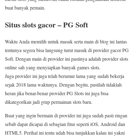
buat banyak pemain.
Situs slots gacor – PG Soft
Waktu Anda memilih untuk masuk serta main di blog ini lantas
tentunya segera bisa langsung turut masuk di provider gacor PG
Soft. Dengan main di provider ini pastinya adalah provider slots
online sah yang menyiapkan banyak games slots.
Juga provider ini juga telah berumur lama yang sudah bekerja
sejak 2018 lama waktunya. Dengan begitu, pastilah tidaklah
heran jika benar-benar provider PG Slots ini juga bisa
dikategorikan jadi grup permainan slots baru.
Buat yang ingin bermain di provider ini juga sudah pasti ringan
sebab dapat dicapai di sebagian fitur seperti iOS, Android dan
HTML5. Perihal ini tentu udah bisa tunjukkan kalau ini yakni