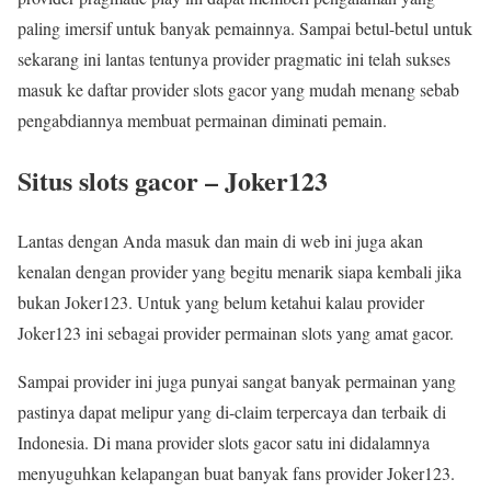
paling imersif untuk banyak pemainnya. Sampai betul-betul untuk
sekarang ini lantas tentunya provider pragmatic ini telah sukses
masuk ke daftar provider slots gacor yang mudah menang sebab
pengabdiannya membuat permainan diminati pemain.
Situs slots gacor – Joker123
Lantas dengan Anda masuk dan main di web ini juga akan
kenalan dengan provider yang begitu menarik siapa kembali jika
bukan Joker123. Untuk yang belum ketahui kalau provider
Joker123 ini sebagai provider permainan slots yang amat gacor.
Sampai provider ini juga punyai sangat banyak permainan yang
pastinya dapat melipur yang di-claim terpercaya dan terbaik di
Indonesia. Di mana provider slots gacor satu ini didalamnya
menyuguhkan kelapangan buat banyak fans provider Joker123.