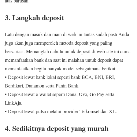
atas barusan.
3. Langkah deposit
Lalu dengan masuk dan main di web ini lantas sudah pasti Anda
juga akan juga memperoleh metoda deposit yang paling
bervariasi. Memanglah dahulu untuk deposit di web-site ini cuma
memanfaatkan bank dan saat ini malahan untuk deposit dapat
memanfaatkan begitu banyak model sebagaimana berikut:
• Deposit lewat bank lokal seperti bank BCA, BNI, BRI,
Berdikari, Danamon serta Panin Bank.
• Deposit lewat e-wallet seperti Dana, Ovo, Go Pay serta
LinkAja.
• Deposit lewat pulsa melalui provider Telkomsel dan XL.
4. Sedikitnya deposit yang murah