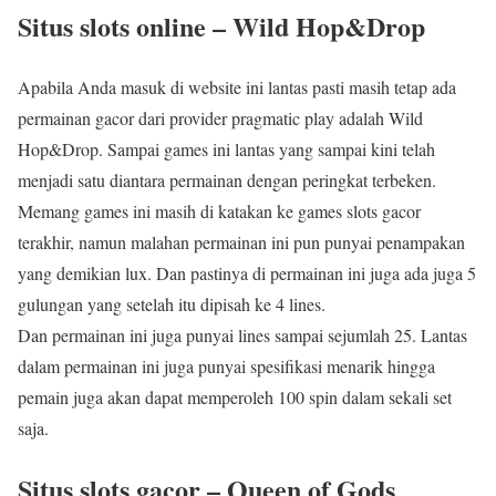
Situs slots online – Wild Hop&Drop
Apabila Anda masuk di website ini lantas pasti masih tetap ada
permainan gacor dari provider pragmatic play adalah Wild
Hop&Drop. Sampai games ini lantas yang sampai kini telah
menjadi satu diantara permainan dengan peringkat terbeken.
Memang games ini masih di katakan ke games slots gacor
terakhir, namun malahan permainan ini pun punyai penampakan
yang demikian lux. Dan pastinya di permainan ini juga ada juga 5
gulungan yang setelah itu dipisah ke 4 lines.
Dan permainan ini juga punyai lines sampai sejumlah 25. Lantas
dalam permainan ini juga punyai spesifikasi menarik hingga
pemain juga akan dapat memperoleh 100 spin dalam sekali set
saja.
Situs slots gacor – Queen of Gods