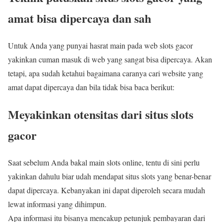
amat bisa dipercaya dan sah
Untuk Anda yang punyai hasrat main pada web slots gacor
yakinkan cuman masuk di web yang sangat bisa dipercaya. Akan
tetapi, apa sudah ketahui bagaimana caranya cari website yang
amat dapat dipercaya dan bila tidak bisa baca berikut:
Meyakinkan otensitas dari situs slots
gacor
Saat sebelum Anda bakal main slots online, tentu di sini perlu
yakinkan dahulu biar udah mendapat situs slots yang benar-benar
dapat dipercaya. Kebanyakan ini dapat diperoleh secara mudah
lewat informasi yang dihimpun.
Apa informasi itu bisanya mencakup petunjuk pembayaran dari