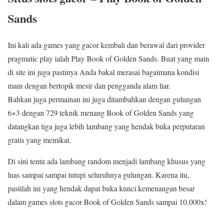
Sands
Ini kali ada games yang gacor kembali dan berawal dari provider
pragmatic play ialah Play Book of Golden Sands. Buat yang main
di site ini juga pastinya Anda bakal merasai bagaimana kondisi
main dengan bertopik mesir dan pengganda alam liar.
Bahkan juga permainan ini juga ditambahkan dengan gulungan
6×3 dengan 729 teknik menang Book of Golden Sands yang
datangkan tiga juga lebih lambang yang hendak buka perputaran
gratis yang memikat.
Di sini tentu ada lambang random menjadi lambang khusus yang
luas sampai sampai tutupi seluruhnya gulungan. Karena itu,
pastilah ini yang hendak dapat buka kunci kemenangan besar
dalam games slots gacor Book of Golden Sands sampai 10.000x!