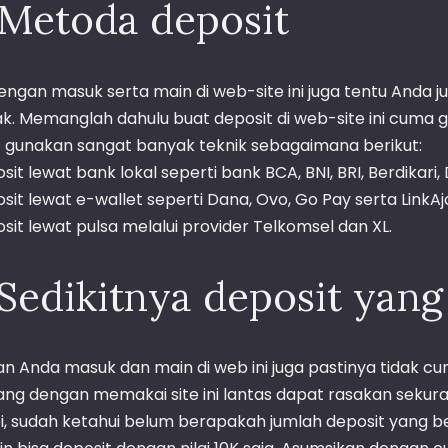
 Metoda deposit
dengan masuk serta main di web-site ini juga tentu Anda
k. Memanglah dahulu buat deposit di web-site ini cuma g
 gunakan sangat banyak teknik sebagaimana berikut:
sit lewat bank lokal seperti bank BCA, BNI, BRI, Berdikar
sit lewat e-wallet seperti Dana, Ovo, Go Pay serta LinkAj
osit lewat pulsa melalui provider Telkomsel dan XL.
 Sedikitnya deposit yan
n Anda masuk dan main di web ini juga pastinya tidak c
g dengan memakai site ini lantas dapat rasakan sekura
i, sudah ketahui belum berapakah jumlah deposit yang ber