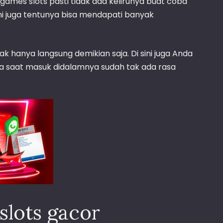
ames slots pasti tidak ada kelirunya buat coba
DI
ini juga tentunya bisa mendapati banyak
SITUS
SLOTS
GACO
SAAT
k hanya langsung demikian saja. Di sini juga Anda
INI
ka saat masuk didalamnya sudah tak ada rasa
PULA!
WANAD
slots gacor