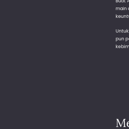
Buat 
main 
keunt
Untuk
pun p
kebim
Me