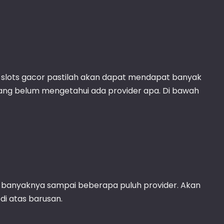
slots gacor pastilah akan dapat mendapat banyak
ng belum mengetahui ada provider apa. Di bawah
ang banyaknya sampai beberapa puluh provider. Akan
di atas barusan.