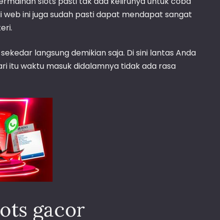
rmainan slots pasti tak ada kelirunya untuk coba
DI
 web ini juga sudah pasti dapat mendapat sangat
SITUS
ri.
SLOTS
GACO
SAAT
sekedar langsung demikian saja. Di sini lantas Anda
INI
ari itu waktu masuk didalamnya tidak ada rasa
PULA!
TOR
ATAS
lots gacor