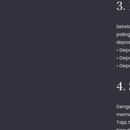
3.
Setel
palin
depos
• Depo
• Depo
• Depo
4.
Denga
meman
Tapi,