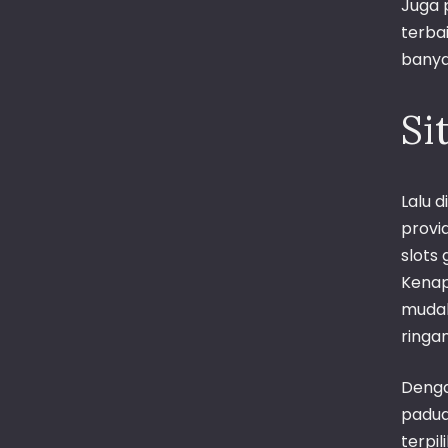
Juga 
terba
banya
Si
Lalu 
provi
slots 
Kenap
mudah
ringa
Denga
padua
terpi