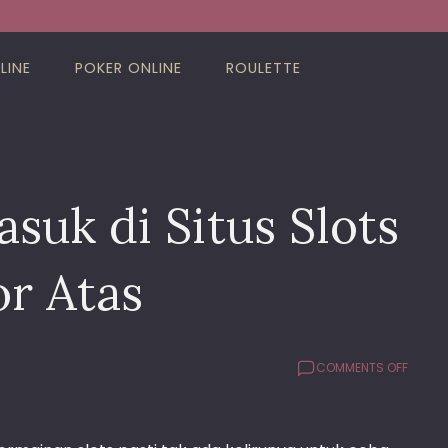
LINE
POKER ONLINE
ROULETTE
uk di Situs Slots
or Atas
ON
COMMENTS OFF
KOITO
:
MARIL
MASUK