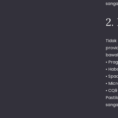
sanga
2.
Tidak
provi
bawah
• Pra
• Hab
• Spa
• Mic
• CQ9
Pasti
sanga