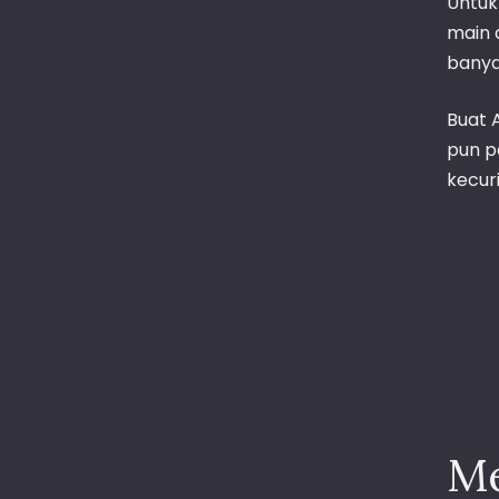
Untuk
main 
banya
Buat 
pun p
kecur
Me