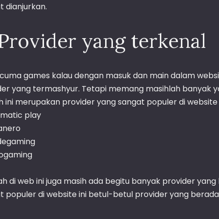
t dianjurkan.
 Provider yang terkenal
 cuma games kalau dengan masuk dan main dalam websit
der yang termashyur. Tetapi memang masihlah banyak ya
 ini merupakan provider yang sangat populer di website i
gmatic play
anero
degaming
rogaming
lah di web ini juga masih ada begitu banyak provider yan
t populer di website ini betul-betul provider yang berad