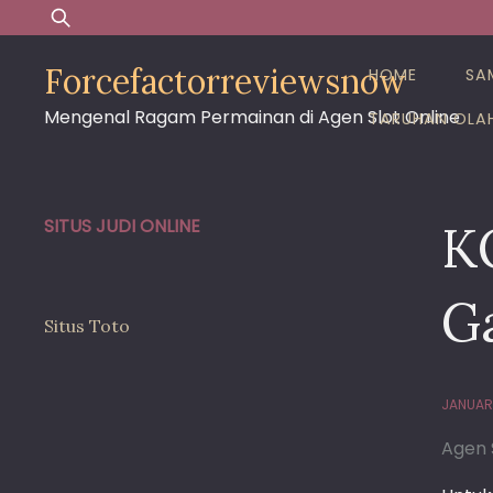
Skip
Search
to
for:
content
Forcefactorreviewsnow
HOME
SA
Mengenal Ragam Permainan di Agen Slot Online
TARUHAN OLA
SITUS JUDI ONLINE
K
Ga
Situs Toto
JANUARY
Agen 