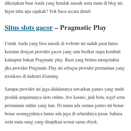
dikerjakan buat Anda yang hendak masuk serta main di blog ini.
Ingin tahu apa sajakah? Yok baca secara detail:
Situs slots gacor
– Pragmatic Play
Untuk Anda yang bisa masuk di website ini sudah pasti harus
kenalan dengan provider gacor yang satu berikut siapa kembali
kalaupun bukan Pragmatic play. Buat yang belum mengetahui
jika provider Pragmatic Play ini sebagai provider permainan yang
tersukses di industri iGaming.
Sampai provider ini juga didalamnya tawarkan games yang multi
produk umpamanya slots online, live kasino, judi bola, togel serta
permainan online yang lain. Di mana ada semua games ini benar-
benar sesungguhnya lantas ada juga di seluruhnya pasar, bahasa
serta mata uang yang dirapikan sesuai sama obyek.