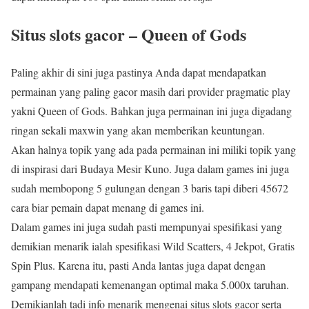
Situs slots gacor – Queen of Gods
Paling akhir di sini juga pastinya Anda dapat mendapatkan
permainan yang paling gacor masih dari provider pragmatic play
yakni Queen of Gods. Bahkan juga permainan ini juga digadang
ringan sekali maxwin yang akan memberikan keuntungan.
Akan halnya topik yang ada pada permainan ini miliki topik yang
di inspirasi dari Budaya Mesir Kuno. Juga dalam games ini juga
sudah membopong 5 gulungan dengan 3 baris tapi diberi 45672
cara biar pemain dapat menang di games ini.
Dalam games ini juga sudah pasti mempunyai spesifikasi yang
demikian menarik ialah spesifikasi Wild Scatters, 4 Jekpot, Gratis
Spin Plus. Karena itu, pasti Anda lantas juga dapat dengan
gampang mendapati kemenangan optimal maka 5.000x taruhan.
Demikianlah tadi info menarik mengenai situs slots gacor serta