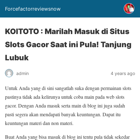
Forcefactorreviewsnow
KOITOTO : Marilah Masuk di Situs
Slots Gacor Saat ini Pula! Tanjung
Lubuk
admin
4 years ago
Untuk Anda yang di sini sangatlah suka dengan permainan slots
pastinya tidak ada kelirunya untuk coba main pada web slots
gacor. Dengan Anda masuk serta main di blog ini juga sudah
pasti segera akan mendapati banyak keuntungan. Dapat itu
keuntungan materi dan non materi.
Buat Anda yang bisa masuk di blog ini tentu pula tidak sekedar