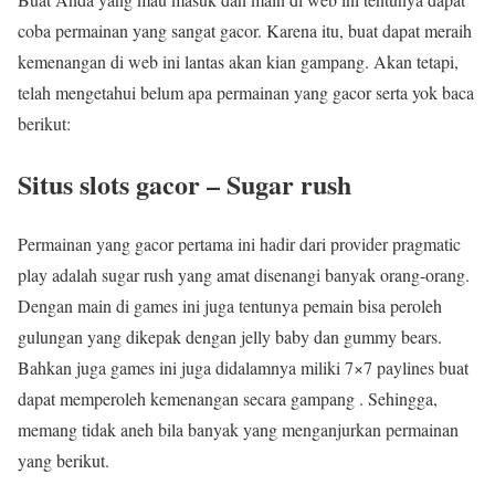
coba permainan yang sangat gacor. Karena itu, buat dapat meraih
kemenangan di web ini lantas akan kian gampang. Akan tetapi,
telah mengetahui belum apa permainan yang gacor serta yok baca
berikut:
Situs slots gacor – Sugar rush
Permainan yang gacor pertama ini hadir dari provider pragmatic
play adalah sugar rush yang amat disenangi banyak orang-orang.
Dengan main di games ini juga tentunya pemain bisa peroleh
gulungan yang dikepak dengan jelly baby dan gummy bears.
Bahkan juga games ini juga didalamnya miliki 7×7 paylines buat
dapat memperoleh kemenangan secara gampang . Sehingga,
memang tidak aneh bila banyak yang menganjurkan permainan
yang berikut.