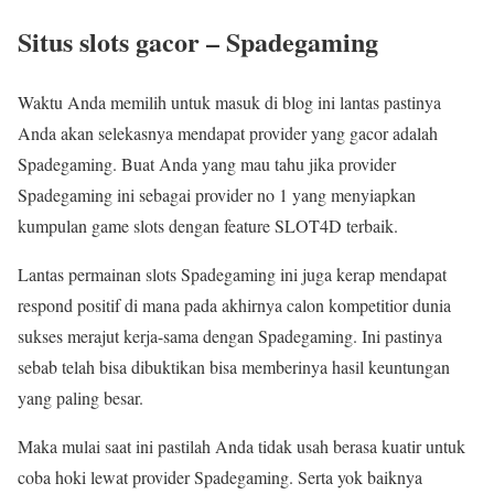
Situs slots gacor – Spadegaming
Waktu Anda memilih untuk masuk di blog ini lantas pastinya
Anda akan selekasnya mendapat provider yang gacor adalah
Spadegaming. Buat Anda yang mau tahu jika provider
Spadegaming ini sebagai provider no 1 yang menyiapkan
kumpulan game slots dengan feature SLOT4D terbaik.
Lantas permainan slots Spadegaming ini juga kerap mendapat
respond positif di mana pada akhirnya calon kompetitior dunia
sukses merajut kerja-sama dengan Spadegaming. Ini pastinya
sebab telah bisa dibuktikan bisa memberinya hasil keuntungan
yang paling besar.
Maka mulai saat ini pastilah Anda tidak usah berasa kuatir untuk
coba hoki lewat provider Spadegaming. Serta yok baiknya