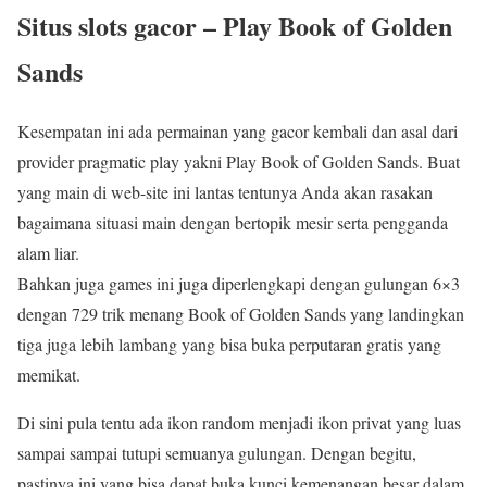
Situs slots gacor – Play Book of Golden
Sands
Kesempatan ini ada permainan yang gacor kembali dan asal dari
provider pragmatic play yakni Play Book of Golden Sands. Buat
yang main di web-site ini lantas tentunya Anda akan rasakan
bagaimana situasi main dengan bertopik mesir serta pengganda
alam liar.
Bahkan juga games ini juga diperlengkapi dengan gulungan 6×3
dengan 729 trik menang Book of Golden Sands yang landingkan
tiga juga lebih lambang yang bisa buka perputaran gratis yang
memikat.
Di sini pula tentu ada ikon random menjadi ikon privat yang luas
sampai sampai tutupi semuanya gulungan. Dengan begitu,
pastinya ini yang bisa dapat buka kunci kemenangan besar dalam