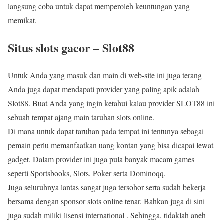
langsung coba untuk dapat memperoleh keuntungan yang
memikat.
Situs slots gacor – Slot88
Untuk Anda yang masuk dan main di web-site ini juga terang
Anda juga dapat mendapati provider yang paling apik adalah
Slot88. Buat Anda yang ingin ketahui kalau provider SLOT88 ini
sebuah tempat ajang main taruhan slots online.
Di mana untuk dapat taruhan pada tempat ini tentunya sebagai
pemain perlu memanfaatkan uang kontan yang bisa dicapai lewat
gadget. Dalam provider ini juga pula banyak macam games
seperti Sportsbooks, Slots, Poker serta Dominoqq.
Juga seluruhnya lantas sangat juga tersohor serta sudah bekerja
bersama dengan sponsor slots online tenar. Bahkan juga di sini
juga sudah miliki lisensi international . Sehingga, tidaklah aneh