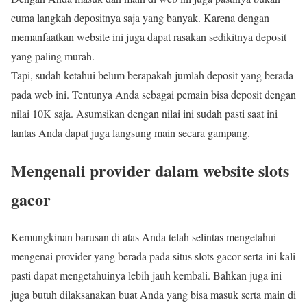
cuma langkah depositnya saja yang banyak. Karena dengan
memanfaatkan website ini juga dapat rasakan sedikitnya deposit
yang paling murah.
Tapi, sudah ketahui belum berapakah jumlah deposit yang berada
pada web ini. Tentunya Anda sebagai pemain bisa deposit dengan
nilai 10K saja. Asumsikan dengan nilai ini sudah pasti saat ini
lantas Anda dapat juga langsung main secara gampang.
Mengenali provider dalam website slots
gacor
Kemungkinan barusan di atas Anda telah selintas mengetahui
mengenai provider yang berada pada situs slots gacor serta ini kali
pasti dapat mengetahuinya lebih jauh kembali. Bahkan juga ini
juga butuh dilaksanakan buat Anda yang bisa masuk serta main di