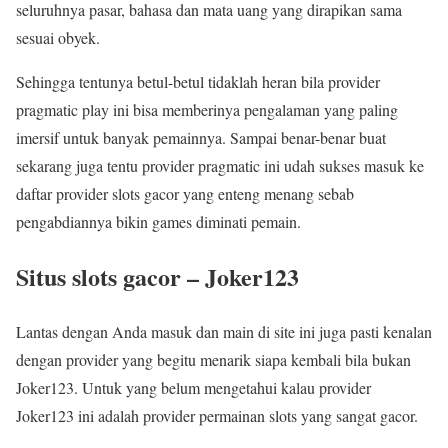
seluruhnya pasar, bahasa dan mata uang yang dirapikan sama
sesuai obyek.
Sehingga tentunya betul-betul tidaklah heran bila provider
pragmatic play ini bisa memberinya pengalaman yang paling
imersif untuk banyak pemainnya. Sampai benar-benar buat
sekarang juga tentu provider pragmatic ini udah sukses masuk ke
daftar provider slots gacor yang enteng menang sebab
pengabdiannya bikin games diminati pemain.
Situs slots gacor – Joker123
Lantas dengan Anda masuk dan main di site ini juga pasti kenalan
dengan provider yang begitu menarik siapa kembali bila bukan
Joker123. Untuk yang belum mengetahui kalau provider
Joker123 ini adalah provider permainan slots yang sangat gacor.