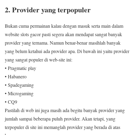
2. Provider yang terpopuler
Bukan cuma permainan kalau dengan masuk serta main dalam
website slots gacor pasti segera akan mendapat sangat banyak
provider yang ternama. Namun benar-benar masihlah banyak
yang belum ketahui ada provider apa. Di bawah ini yaitu provider
yang sangat populer di web-site ini:
• Pragmatic play
• Habanero
• Spadegaming
• Microgaming
• CQ9
Pastilah di web ini juga masih ada begitu banyak provider yang
jumlah sampai beberapa puluh provider. Akan tetapi, yang
terpopuler di site ini memanglah provider yang berada di atas