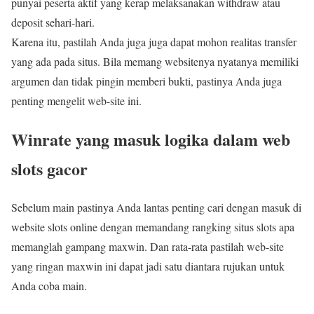
punyai peserta aktif yang kerap melaksanakan withdraw atau
deposit sehari-hari.
Karena itu, pastilah Anda juga juga dapat mohon realitas transfer
yang ada pada situs. Bila memang websitenya nyatanya memiliki
argumen dan tidak pingin memberi bukti, pastinya Anda juga
penting mengelit web-site ini.
Winrate yang masuk logika dalam web
slots gacor
Sebelum main pastinya Anda lantas penting cari dengan masuk di
website slots online dengan memandang rangking situs slots apa
memanglah gampang maxwin. Dan rata-rata pastilah web-site
yang ringan maxwin ini dapat jadi satu diantara rujukan untuk
Anda coba main.