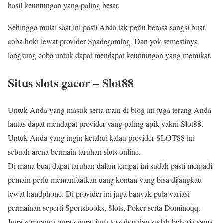
hasil keuntungan yang paling besar.
Sehingga mulai saat ini pasti Anda tak perlu berasa sangsi buat
coba hoki lewat provider Spadegaming. Dan yok semestinya
langsung coba untuk dapat mendapat keuntungan yang memikat.
Situs slots gacor – Slot88
Untuk Anda yang masuk serta main di blog ini juga terang Anda
lantas dapat mendapat provider yang paling apik yakni Slot88.
Untuk Anda yang ingin ketahui kalau provider SLOT88 ini
sebuah arena bermain taruhan slots online.
Di mana buat dapat taruhan dalam tempat ini sudah pasti menjadi
pemain perlu memanfaatkan uang kontan yang bisa dijangkau
lewat handphone. Di provider ini juga banyak pula variasi
permainan seperti Sportsbooks, Slots, Poker serta Dominoqq.
Juga semuanya juga sangat juga tersohor dan sudah bekerja sama-