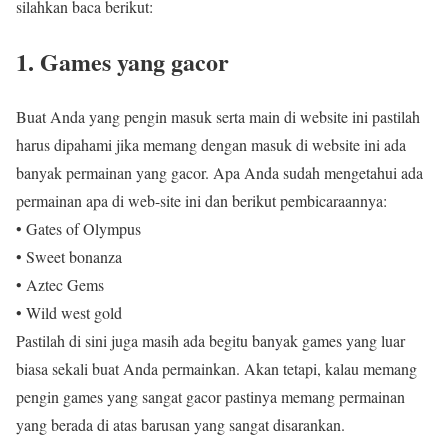
silahkan baca berikut:
1. Games yang gacor
Buat Anda yang pengin masuk serta main di website ini pastilah
harus dipahami jika memang dengan masuk di website ini ada
banyak permainan yang gacor. Apa Anda sudah mengetahui ada
permainan apa di web-site ini dan berikut pembicaraannya:
• Gates of Olympus
• Sweet bonanza
• Aztec Gems
• Wild west gold
Pastilah di sini juga masih ada begitu banyak games yang luar
biasa sekali buat Anda permainkan. Akan tetapi, kalau memang
pengin games yang sangat gacor pastinya memang permainan
yang berada di atas barusan yang sangat disarankan.