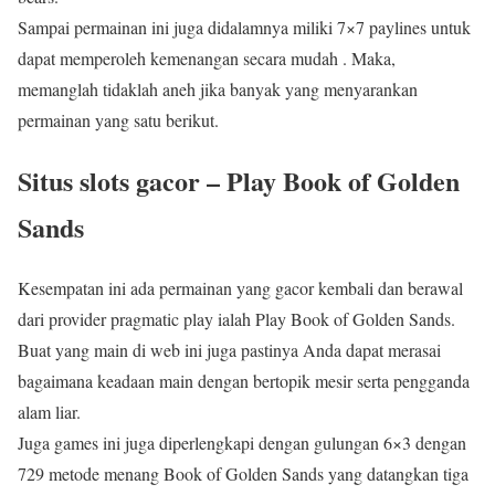
Sampai permainan ini juga didalamnya miliki 7×7 paylines untuk
dapat memperoleh kemenangan secara mudah . Maka,
memanglah tidaklah aneh jika banyak yang menyarankan
permainan yang satu berikut.
Situs slots gacor – Play Book of Golden
Sands
Kesempatan ini ada permainan yang gacor kembali dan berawal
dari provider pragmatic play ialah Play Book of Golden Sands.
Buat yang main di web ini juga pastinya Anda dapat merasai
bagaimana keadaan main dengan bertopik mesir serta pengganda
alam liar.
Juga games ini juga diperlengkapi dengan gulungan 6×3 dengan
729 metode menang Book of Golden Sands yang datangkan tiga