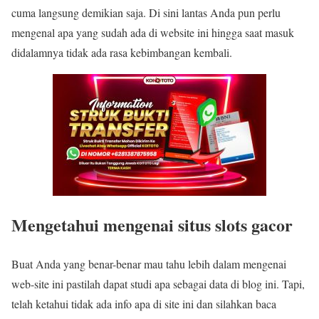
cuma langsung demikian saja. Di sini lantas Anda pun perlu
mengenal apa yang sudah ada di website ini hingga saat masuk
didalamnya tidak ada rasa kebimbangan kembali.
Mengetahui mengenai situs slots gacor
Buat Anda yang benar-benar mau tahu lebih dalam mengenai
web-site ini pastilah dapat studi apa sebagai data di blog ini. Tapi,
telah ketahui tidak ada info apa di site ini dan silahkan baca