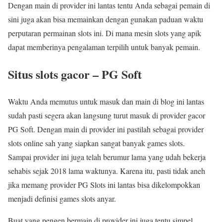
Dengan main di provider ini lantas tentu Anda sebagai pemain di
sini juga akan bisa memainkan dengan gunakan paduan waktu
perputaran permainan slots ini. Di mana mesin slots yang apik
dapat memberinya pengalaman terpilih untuk banyak pemain.
Situs slots gacor – PG Soft
Waktu Anda memutus untuk masuk dan main di blog ini lantas
sudah pasti segera akan langsung turut masuk di provider gacor
PG Soft. Dengan main di provider ini pastilah sebagai provider
slots online sah yang siapkan sangat banyak games slots.
Sampai provider ini juga telah berumur lama yang udah bekerja
sehabis sejak 2018 lama waktunya. Karena itu, pasti tidak aneh
jika memang provider PG Slots ini lantas bisa dikelompokkan
menjadi definisi games slots anyar.
Buat yang pengen bermain di provider ini juga tentu simpel