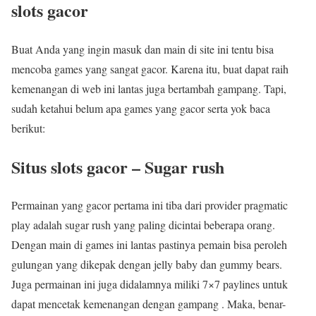
slots gacor
Buat Anda yang ingin masuk dan main di site ini tentu bisa
mencoba games yang sangat gacor. Karena itu, buat dapat raih
kemenangan di web ini lantas juga bertambah gampang. Tapi,
sudah ketahui belum apa games yang gacor serta yok baca
berikut:
Situs slots gacor – Sugar rush
Permainan yang gacor pertama ini tiba dari provider pragmatic
play adalah sugar rush yang paling dicintai beberapa orang.
Dengan main di games ini lantas pastinya pemain bisa peroleh
gulungan yang dikepak dengan jelly baby dan gummy bears.
Juga permainan ini juga didalamnya miliki 7×7 paylines untuk
dapat mencetak kemenangan dengan gampang . Maka, benar-