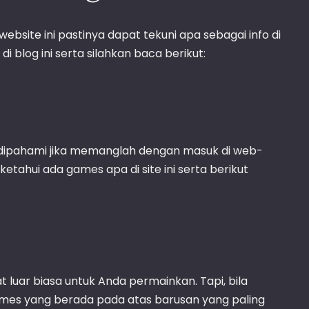
bsite ini pastinya dapat tekuni apa sebagai info di
i blog ini serta silahkan baca berikut:
ti dipahami jika memanglah dengan masuk di web-
etahui ada games apa di site ini serta berikut
t luar biasa untuk Anda permainkan. Tapi, bila
mes yang berada pada atas barusan yang paling