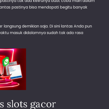
 pastinya tak ada kelirunya buat coba main dalam
DI
lantas pastinya bisa mendapati begitu banyak
SITUS
SLOTS
GACO
SAAT
 langsung demikian saja. Di sini lantas Anda pun
INI
u waktu masuk didalamnya sudah tak ada rasa
PULA!
PARIN
 slots gacor