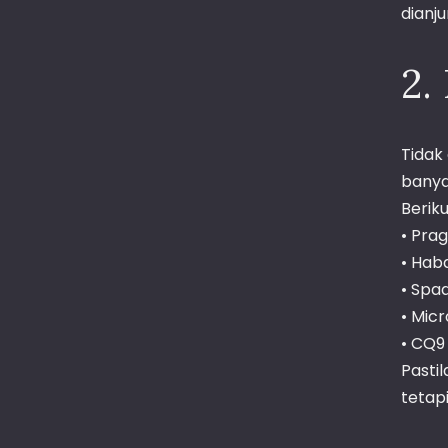
dianju
2.
Tidak
banya
Beriku
• Pra
• Hab
• Spa
• Mic
• CQ9
Pasti
tetap