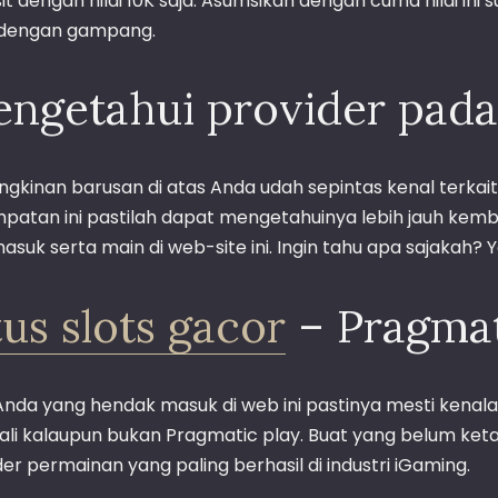
t dengan nilai 10K saja. Asumsikan dengan cuma nilai ini 
dengan gampang.
ngetahui provider pada
gkinan barusan di atas Anda udah sepintas kenal terkait
patan ini pastilah dapat mengetahuinya lebih jauh kembal
masuk serta main di web-site ini. Ingin tahu apa sajakah?
tus slots gacor
– Pragmat
Anda yang hendak masuk di web ini pastinya mesti kenala
li kalaupun bukan Pragmatic play. Buat yang belum ketah
er permainan yang paling berhasil di industri iGaming.