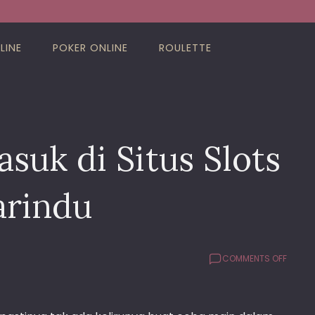
LINE
POKER ONLINE
ROULETTE
uk di Situs Slots
arindu
ON
COMMENTS OFF
KOITO
:
MARIL
MASUK