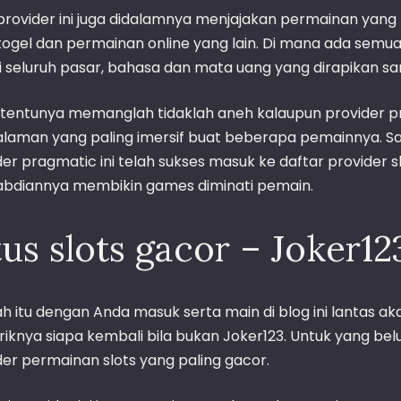
provider ini juga didalamnya menjajakan permainan yang mul
 togel dan permainan online yang lain. Di mana ada semu
di seluruh pasar, bahasa dan mata uang yang dirapikan sa
tentunya memanglah tidaklah aneh kalaupun provider p
laman yang paling imersif buat beberapa pemainnya. S
der pragmatic ini telah sukses masuk ke daftar provider
bdiannya membikin games diminati pemain.
tus slots gacor – Joker12
ah itu dengan Anda masuk serta main di blog ini lantas a
iknya siapa kembali bila bukan Joker123. Untuk yang bel
der permainan slots yang paling gacor.