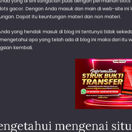
Anda yang di sini sangatlah puas dengan permainan slots
lots gacor. Dengan Anda masuk dan main di web-site ini 
ungan. Dapat itu keuntungan materi dan non materi.
Anda yang hendak masuk di blog ini tentunya tidak sekedar
 mengetahui apa yang telah ada di blog ini maka dari it
gsian kembali.
ngetahui mengenai situs