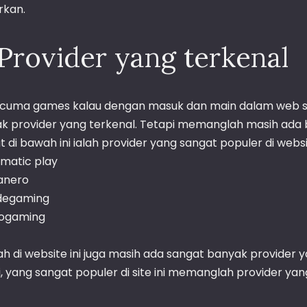
rkan.
 Provider yang terkenal
 cuma games kalau dengan masuk dan main dalam web s
k provider yang terkenal. Tetapi memanglah masih ada
t di bawah ini ialah provider yang sangat populer di websit
gmatic play
anero
degaming
rogaming
lah di website ini juga masih ada sangat banyak provider
i, yang sangat populer di site ini memanglah provider ya