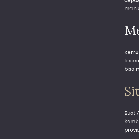
deposi
main 
Me
Kemun
kesem
bisa 
Si
Buat 
kemba
provid