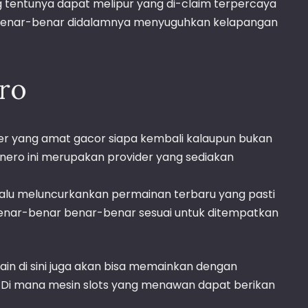
g tentunya dapat melipur yang di-claim terpercaya
ini benar-benar didalamnya menyuguhkan kelapangan
ero
ider yang amat gacor siapa kembali kalaupun bukan
nero ini merupakan provider yang sediakan
alu meluncurkankan permainan terbaru yang pasti
 benar-benar benar-benar sesuai untuk ditempatkan
ain di sini juga akan bisa memainkan dengan
 Di mana mesin slots yang menawan dapat berikan