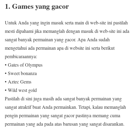
1. Games yang gacor
Untuk Anda yang ingin masuk serta main di web-site ini pastilah
mesti dipahami jika memanglah dengan masuk di web-site ini ada
sangat banyak permainan yang gacor. Apa Anda sudah
mengetahui ada permainan apa di website ini serta berikut
pembicaraannya:
• Gates of Olympus
• Sweet bonanza
• Aztec Gems
• Wild west gold
Pastilah di sini juga masih ada sangat banyak permainan yang
sangat atraktif buat Anda permainkan. Tetapi, kalau memanglah
pengin permainan yang sangat gacor pastinya memang cuma
permainan yang ada pada atas barusan yang sangat disarankan.