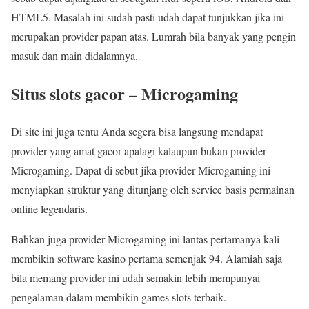
HTML5. Masalah ini sudah pasti udah dapat tunjukkan jika ini
merupakan provider papan atas. Lumrah bila banyak yang pengin
masuk dan main didalamnya.
Situs slots gacor – Microgaming
Di site ini juga tentu Anda segera bisa langsung mendapat
provider yang amat gacor apalagi kalaupun bukan provider
Microgaming. Dapat di sebut jika provider Microgaming ini
menyiapkan struktur yang ditunjang oleh service basis permainan
online legendaris.
Bahkan juga provider Microgaming ini lantas pertamanya kali
membikin software kasino pertama semenjak 94. Alamiah saja
bila memang provider ini udah semakin lebih mempunyai
pengalaman dalam membikin games slots terbaik.