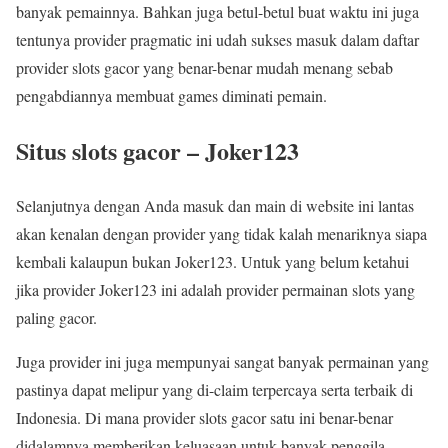
banyak pemainnya. Bahkan juga betul-betul buat waktu ini juga
tentunya provider pragmatic ini udah sukses masuk dalam daftar
provider slots gacor yang benar-benar mudah menang sebab
pengabdiannya membuat games diminati pemain.
Situs slots gacor – Joker123
Selanjutnya dengan Anda masuk dan main di website ini lantas
akan kenalan dengan provider yang tidak kalah menariknya siapa
kembali kalaupun bukan Joker123. Untuk yang belum ketahui
jika provider Joker123 ini adalah provider permainan slots yang
paling gacor.
Juga provider ini juga mempunyai sangat banyak permainan yang
pastinya dapat melipur yang di-claim terpercaya serta terbaik di
Indonesia. Di mana provider slots gacor satu ini benar-benar
didalamnya memberikan keluasaan untuk banyak penggila