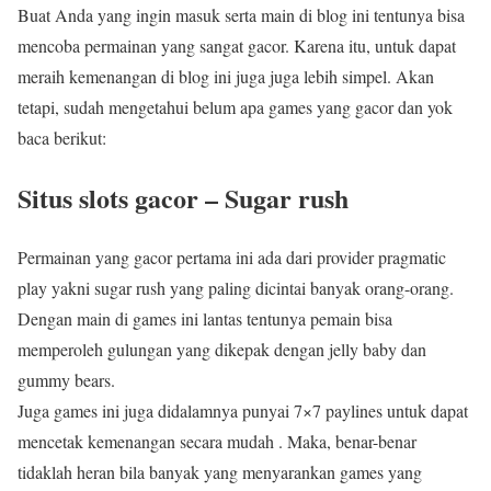
Buat Anda yang ingin masuk serta main di blog ini tentunya bisa
mencoba permainan yang sangat gacor. Karena itu, untuk dapat
meraih kemenangan di blog ini juga juga lebih simpel. Akan
tetapi, sudah mengetahui belum apa games yang gacor dan yok
baca berikut:
Situs slots gacor – Sugar rush
Permainan yang gacor pertama ini ada dari provider pragmatic
play yakni sugar rush yang paling dicintai banyak orang-orang.
Dengan main di games ini lantas tentunya pemain bisa
memperoleh gulungan yang dikepak dengan jelly baby dan
gummy bears.
Juga games ini juga didalamnya punyai 7×7 paylines untuk dapat
mencetak kemenangan secara mudah . Maka, benar-benar
tidaklah heran bila banyak yang menyarankan games yang