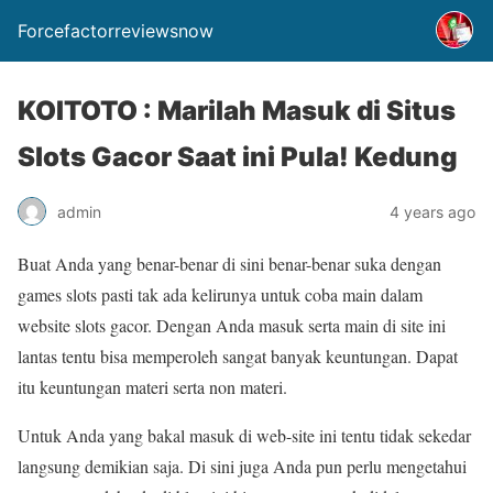
Forcefactorreviewsnow
KOITOTO : Marilah Masuk di Situs
Slots Gacor Saat ini Pula! Kedung
admin
4 years ago
Buat Anda yang benar-benar di sini benar-benar suka dengan
games slots pasti tak ada kelirunya untuk coba main dalam
website slots gacor. Dengan Anda masuk serta main di site ini
lantas tentu bisa memperoleh sangat banyak keuntungan. Dapat
itu keuntungan materi serta non materi.
Untuk Anda yang bakal masuk di web-site ini tentu tidak sekedar
langsung demikian saja. Di sini juga Anda pun perlu mengetahui