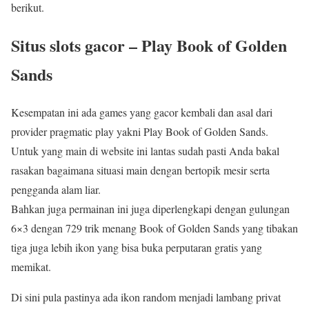
berikut.
Situs slots gacor – Play Book of Golden
Sands
Kesempatan ini ada games yang gacor kembali dan asal dari
provider pragmatic play yakni Play Book of Golden Sands.
Untuk yang main di website ini lantas sudah pasti Anda bakal
rasakan bagaimana situasi main dengan bertopik mesir serta
pengganda alam liar.
Bahkan juga permainan ini juga diperlengkapi dengan gulungan
6×3 dengan 729 trik menang Book of Golden Sands yang tibakan
tiga juga lebih ikon yang bisa buka perputaran gratis yang
memikat.
Di sini pula pastinya ada ikon random menjadi lambang privat