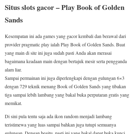
Situs slots gacor – Play Book of Golden
Sands
Kesempatan ini ada games yang gacor kembali dan berawal dari
provider pragmatic play ialah Play Book of Golden Sands. Buat
yang main di site ini juga sudah pasti Anda akan merasai
bagaimana keadaan main dengan bertajuk mesir serta pengganda
alam liar.
Sampai permainan ini juga diperlengkapi dengan gulungan 6×3
dengan 729 teknik menang Book of Golden Sands yang tibakan
tiga sampai lebih lambang yang bakal buka perputaran gratis yang
memikat.
Di sini pula tentu saja ada ikon random menjadi lambang
teristimewa yang luas sampai bahkan juga tutupi semuanya
gulungan. Dengan begitu, pasti ini yang bakal dapat buka kunci