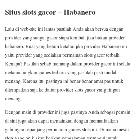
Situs slots gacor – Habanero
Lalu di web-site ini lantas pastilah Anda akan bersua dengan
provider yang sangat gacor siapa kembali jika bukan provider
habanero. Buat yang belum ketahui jika provider Habanero ini
yaitu provider yang sediakan permainan slots gacor terbaik.
Kenapa? Pastilah sebab memang dalam provider gacor ini selalu
melaunchingkan games terbaru yang pastilah pasti mudah
menang. Karena itu, pastinya ini benar-benar amat pas untuk
ditempatkan saja ke daftar provider slots gacor yang ringan
menang.
Dengan main di provider ini juga pastinya Anda sebagai pemain
di sini juga akan dapat memainkan dengan memanfaatkan
gabungan sepanjang perputaran games slots ini. Di mana mesin
slots yang apik akan berikan pengalaman terunggul untuk