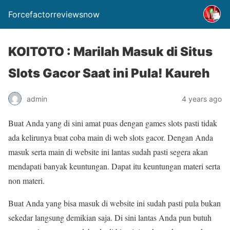
Forcefactorreviewsnow
KOITOTO : Marilah Masuk di Situs
Slots Gacor Saat ini Pula! Kaureh
admin
4 years ago
Buat Anda yang di sini amat puas dengan games slots pasti tidak
ada kelirunya buat coba main di web slots gacor. Dengan Anda
masuk serta main di website ini lantas sudah pasti segera akan
mendapati banyak keuntungan. Dapat itu keuntungan materi serta
non materi.
Buat Anda yang bisa masuk di website ini sudah pasti pula bukan
sekedar langsung demikian saja. Di sini lantas Anda pun butuh