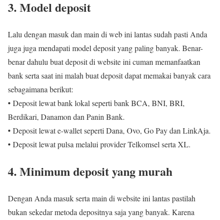
3. Model deposit
Lalu dengan masuk dan main di web ini lantas sudah pasti Anda
juga juga mendapati model deposit yang paling banyak. Benar-
benar dahulu buat deposit di website ini cuman memanfaatkan
bank serta saat ini malah buat deposit dapat memakai banyak cara
sebagaimana berikut:
• Deposit lewat bank lokal seperti bank BCA, BNI, BRI,
Berdikari, Danamon dan Panin Bank.
• Deposit lewat e-wallet seperti Dana, Ovo, Go Pay dan LinkAja.
• Deposit lewat pulsa melalui provider Telkomsel serta XL.
4. Minimum deposit yang murah
Dengan Anda masuk serta main di website ini lantas pastilah
bukan sekedar metoda depositnya saja yang banyak. Karena