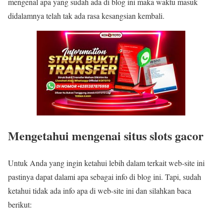
mengenal apa yang sudah ada di blog ini maka waktu masuk
didalamnya telah tak ada rasa kesangsian kembali.
Mengetahui mengenai situs slots gacor
Untuk Anda yang ingin ketahui lebih dalam terkait web-site ini
pastinya dapat dalami apa sebagai info di blog ini. Tapi, sudah
ketahui tidak ada info apa di web-site ini dan silahkan baca
berikut: