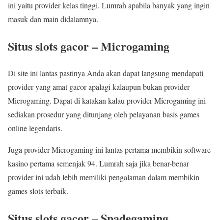
ini yaitu provider kelas tinggi. Lumrah apabila banyak yang ingin
masuk dan main didalamnya.
Situs slots gacor – Microgaming
Di site ini lantas pastinya Anda akan dapat langsung mendapati
provider yang amat gacor apalagi kalaupun bukan provider
Microgaming. Dapat di katakan kalau provider Microgaming ini
sediakan prosedur yang ditunjang oleh pelayanan basis games
online legendaris.
Juga provider Microgaming ini lantas pertama membikin software
kasino pertama semenjak 94. Lumrah saja jika benar-benar
provider ini udah lebih memiliki pengalaman dalam membikin
games slots terbaik.
Situs slots gacor – Spadegaming