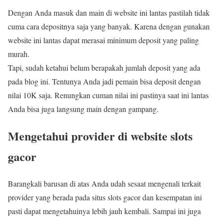
Dengan Anda masuk dan main di website ini lantas pastilah tidak
cuma cara depositnya saja yang banyak. Karena dengan gunakan
website ini lantas dapat merasai minimum deposit yang paling
murah.
Tapi, sudah ketahui belum berapakah jumlah deposit yang ada
pada blog ini. Tentunya Anda jadi pemain bisa deposit dengan
nilai 10K saja. Renungkan cuman nilai ini pastinya saat ini lantas
Anda bisa juga langsung main dengan gampang.
Mengetahui provider di website slots
gacor
Barangkali barusan di atas Anda udah sesaat mengenali terkait
provider yang berada pada situs slots gacor dan kesempatan ini
pasti dapat mengetahuinya lebih jauh kembali. Sampai ini juga