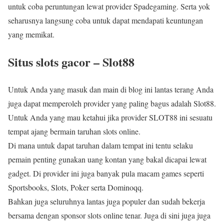
untuk coba peruntungan lewat provider Spadegaming. Serta yok
seharusnya langsung coba untuk dapat mendapati keuntungan
yang memikat.
Situs slots gacor – Slot88
Untuk Anda yang masuk dan main di blog ini lantas terang Anda
juga dapat memperoleh provider yang paling bagus adalah Slot88.
Untuk Anda yang mau ketahui jika provider SLOT88 ini sesuatu
tempat ajang bermain taruhan slots online.
Di mana untuk dapat taruhan dalam tempat ini tentu selaku
pemain penting gunakan uang kontan yang bakal dicapai lewat
gadget. Di provider ini juga banyak pula macam games seperti
Sportsbooks, Slots, Poker serta Dominoqq.
Bahkan juga seluruhnya lantas juga populer dan sudah bekerja
bersama dengan sponsor slots online tenar. Juga di sini juga juga