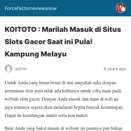
Forcefactorreviewsnow
KOITOTO : Marilah Masuk di Situs
Slots Gacor Saat ini Pula!
Kampung Melayu
admin
4 years ago
Untuk Anda yang benar-benar di sini sangatlah suka dengan
permainan slots pasti tidak ada kelirunya untuk coba main pada
website slots gacor. Dengan Anda masuk dan main di web ini
juga tentunya segera akan mendapati begitu banyak keuntungan.
Dapat itu keuntungan materi serta non materi.
Buat Anda yang bakal masuk di website ini pastinya pun bukan