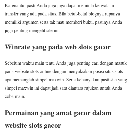
Karena itu, pasti Anda juga juga dapat meminta kenyataan
transfer yang ada pada situs. Bila betul-betul blognya rupanya
memiliki argumen serta tak mau memberi bukti, pastinya Anda
juga penting mengelit site ini.
Winrate yang pada web slots gacor
Sebelum waktu main tentu Anda juga penting cari dengan masuk
pada website slots online dengan menyaksikan posisi situs slots
apa memanglah simpel maxwin. Serta kebanyakan pasti site yang
simpel maxwin ini dapat jadi satu diantara rujukan untuk Anda
coba main.
Permainan yang amat gacor dalam
website slots gacor