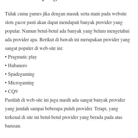
Tidak cuma games jika dengan masuk serta main pada website
slots gacor pasti akan dapat mendapati banyak provider yang
popular. Namun betul-betul ada banyak yang belum mengetahui
ada provider apa. Berikut di bawah ini merupakan provider yang
sangat populer di web-site ini:
• Pragmatic play
• Habanero
• Spadegaming
• Microgaming
• CQ9
Pastilah di web-site ini juga masih ada sangat banyak provider
yang jumlah sampai beberapa puluh provider. Tetapi, yang
terkenal di site ini betul-betul provider yang berada pada atas
barusan.