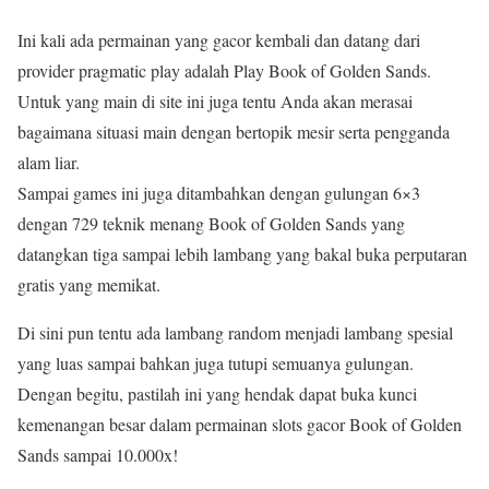
Ini kali ada permainan yang gacor kembali dan datang dari
provider pragmatic play adalah Play Book of Golden Sands.
Untuk yang main di site ini juga tentu Anda akan merasai
bagaimana situasi main dengan bertopik mesir serta pengganda
alam liar.
Sampai games ini juga ditambahkan dengan gulungan 6×3
dengan 729 teknik menang Book of Golden Sands yang
datangkan tiga sampai lebih lambang yang bakal buka perputaran
gratis yang memikat.
Di sini pun tentu ada lambang random menjadi lambang spesial
yang luas sampai bahkan juga tutupi semuanya gulungan.
Dengan begitu, pastilah ini yang hendak dapat buka kunci
kemenangan besar dalam permainan slots gacor Book of Golden
Sands sampai 10.000x!