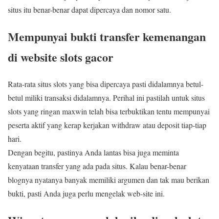
situs itu benar-benar dapat dipercaya dan nomor satu.
Mempunyai bukti transfer kemenangan
di website slots gacor
Rata-rata situs slots yang bisa dipercaya pasti didalamnya betul-
betul miliki transaksi didalamnya. Perihal ini pastilah untuk situs
slots yang ringan maxwin telah bisa terbuktikan tentu mempunyai
peserta aktif yang kerap kerjakan withdraw atau deposit tiap-tiap
hari.
Dengan begitu, pastinya Anda lantas bisa juga meminta
kenyataan transfer yang ada pada situs. Kalau benar-benar
blognya nyatanya banyak memiliki argumen dan tak mau berikan
bukti, pasti Anda juga perlu mengelak web-site ini.