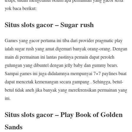
yok baca berikut:
Situs slots gacor – Sugar rush
Games yang gacor pertama ini tiba dari provider pragmatic play
ialah sugar rush yang amat digemari banyak orang-orang. Dengan
main di permainan ini lantas pastinya pemain dapat peroleh
gulungan yang dibuntel dengan jelly baby dan gummy bears.
Sampai games ini juga didalamnya mempunyai 7×7 paylines buat
dapat mencetak kemenangan secara gampang . Sehingga, betul-
betul tidak aneh jika banyak yang mereferensikan permainan yang
ini.
Situs slots gacor – Play Book of Golden
Sands