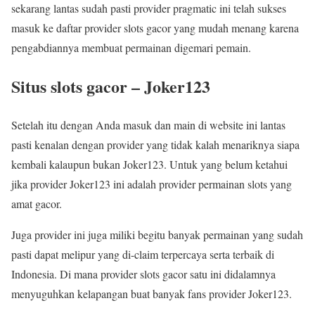
sekarang lantas sudah pasti provider pragmatic ini telah sukses
masuk ke daftar provider slots gacor yang mudah menang karena
pengabdiannya membuat permainan digemari pemain.
Situs slots gacor – Joker123
Setelah itu dengan Anda masuk dan main di website ini lantas
pasti kenalan dengan provider yang tidak kalah menariknya siapa
kembali kalaupun bukan Joker123. Untuk yang belum ketahui
jika provider Joker123 ini adalah provider permainan slots yang
amat gacor.
Juga provider ini juga miliki begitu banyak permainan yang sudah
pasti dapat melipur yang di-claim terpercaya serta terbaik di
Indonesia. Di mana provider slots gacor satu ini didalamnya
menyuguhkan kelapangan buat banyak fans provider Joker123.