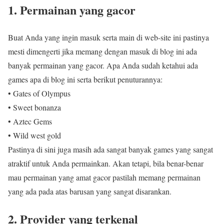
1. Permainan yang gacor
Buat Anda yang ingin masuk serta main di web-site ini pastinya
mesti dimengerti jika memang dengan masuk di blog ini ada
banyak permainan yang gacor. Apa Anda sudah ketahui ada
games apa di blog ini serta berikut penuturannya:
• Gates of Olympus
• Sweet bonanza
• Aztec Gems
• Wild west gold
Pastinya di sini juga masih ada sangat banyak games yang sangat
atraktif untuk Anda permainkan. Akan tetapi, bila benar-benar
mau permainan yang amat gacor pastilah memang permainan
yang ada pada atas barusan yang sangat disarankan.
2. Provider yang terkenal