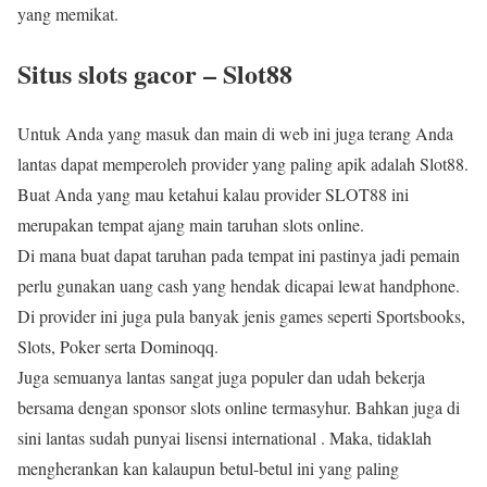
yang memikat.
Situs slots gacor – Slot88
Untuk Anda yang masuk dan main di web ini juga terang Anda
lantas dapat memperoleh provider yang paling apik adalah Slot88.
Buat Anda yang mau ketahui kalau provider SLOT88 ini
merupakan tempat ajang main taruhan slots online.
Di mana buat dapat taruhan pada tempat ini pastinya jadi pemain
perlu gunakan uang cash yang hendak dicapai lewat handphone.
Di provider ini juga pula banyak jenis games seperti Sportsbooks,
Slots, Poker serta Dominoqq.
Juga semuanya lantas sangat juga populer dan udah bekerja
bersama dengan sponsor slots online termasyhur. Bahkan juga di
sini lantas sudah punyai lisensi international . Maka, tidaklah
mengherankan kan kalaupun betul-betul ini yang paling