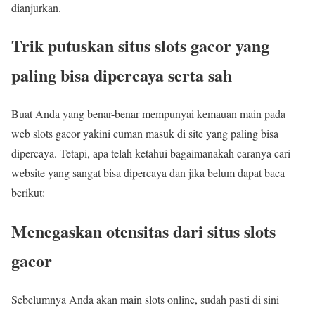
dianjurkan.
Trik putuskan situs slots gacor yang
paling bisa dipercaya serta sah
Buat Anda yang benar-benar mempunyai kemauan main pada
web slots gacor yakini cuman masuk di site yang paling bisa
dipercaya. Tetapi, apa telah ketahui bagaimanakah caranya cari
website yang sangat bisa dipercaya dan jika belum dapat baca
berikut:
Menegaskan otensitas dari situs slots
gacor
Sebelumnya Anda akan main slots online, sudah pasti di sini