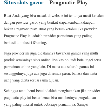
Situs slots gacor
– Pragmatic Play
Buat Anda yang bisa masuk di website ini tentunya mesti kenalan
dengan provider gacor yang berikut siapa kembali kalaupun
bukan Pragmatic play. Buat yang belum ketahui jika provider
Pragmatic Play ini adalah provider permainan yang paling
berhasil di industri iGaming.
Juga provider ini juga didalamnya tawarkan games yang multi
produk semisalnya slots online, live kasino, judi bola, togel serta
permainan online yang lain. Di mana ada seluruh games ini
sesungguhnya juga ada juga di semua pasar, bahasa dan mata
uang yang ditata sesuai sama tujuan.
Sehingga tentu betul-betul tidaklah mengherankan jika provider
pragmatic play ini benar-benar bisa memberinya pengalaman
yang paling imersif untuk beberapa pemainnya. Sampai