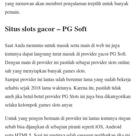
yang menawan akan memberi pengalaman terpilih untuk banyak
pemain.
Situs slots gacor – PG Soft
Saat Anda memutus untuk masuk serta main di web ini juga
tentunya dapat langsung turut masuk di provider gacor PG Soft.
Dengan main di provider ini pastilah sebagai provider slots online
sah yang menyiapkan banyak games slots.
Sampai provider ini lantas udah berumur lama yang sudah bekerja
sehabis sejak 2018 lama waktunya. Karena itu, pastilah tidak
aneh jika betul-betul provider PG Slots ini juga bisa dikategorikan
selaku kelompok games slots anyar.
Untuk yang pengen bermain di provider ini lantas tentunya ringan
sebab bisa dijangkau di sebagian piranti seperti iOS, Android
serta HTML5. Soal ini pastinya udah sanggup perlihatkan jika ini