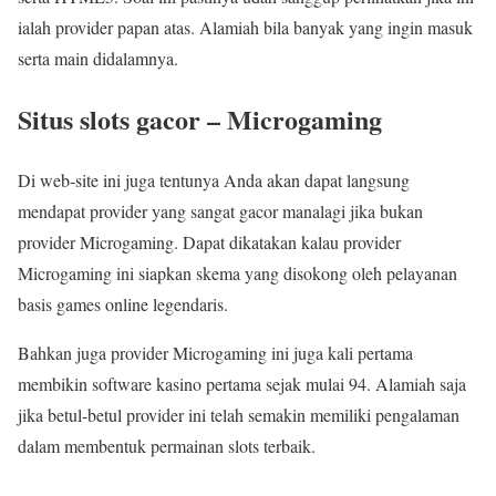
ialah provider papan atas. Alamiah bila banyak yang ingin masuk
serta main didalamnya.
Situs slots gacor – Microgaming
Di web-site ini juga tentunya Anda akan dapat langsung
mendapat provider yang sangat gacor manalagi jika bukan
provider Microgaming. Dapat dikatakan kalau provider
Microgaming ini siapkan skema yang disokong oleh pelayanan
basis games online legendaris.
Bahkan juga provider Microgaming ini juga kali pertama
membikin software kasino pertama sejak mulai 94. Alamiah saja
jika betul-betul provider ini telah semakin memiliki pengalaman
dalam membentuk permainan slots terbaik.