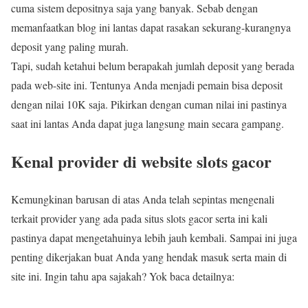
cuma sistem depositnya saja yang banyak. Sebab dengan
memanfaatkan blog ini lantas dapat rasakan sekurang-kurangnya
deposit yang paling murah.
Tapi, sudah ketahui belum berapakah jumlah deposit yang berada
pada web-site ini. Tentunya Anda menjadi pemain bisa deposit
dengan nilai 10K saja. Pikirkan dengan cuman nilai ini pastinya
saat ini lantas Anda dapat juga langsung main secara gampang.
Kenal provider di website slots gacor
Kemungkinan barusan di atas Anda telah sepintas mengenali
terkait provider yang ada pada situs slots gacor serta ini kali
pastinya dapat mengetahuinya lebih jauh kembali. Sampai ini juga
penting dikerjakan buat Anda yang hendak masuk serta main di
site ini. Ingin tahu apa sajakah? Yok baca detailnya: