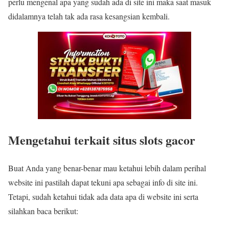
perlu mengenal apa yang sudah ada di site ini maka saat masuk
didalamnya telah tak ada rasa kesangsian kembali.
Mengetahui terkait situs slots gacor
Buat Anda yang benar-benar mau ketahui lebih dalam perihal
website ini pastilah dapat tekuni apa sebagai info di site ini.
Tetapi, sudah ketahui tidak ada data apa di website ini serta
silahkan baca berikut: