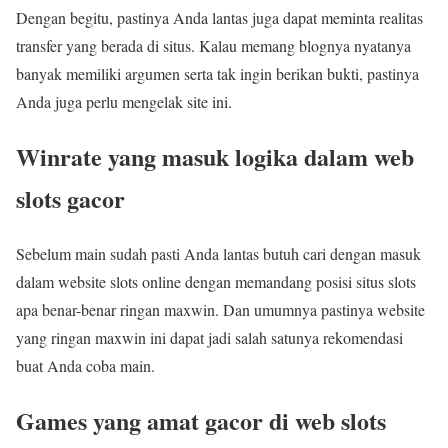
Dengan begitu, pastinya Anda lantas juga dapat meminta realitas
transfer yang berada di situs. Kalau memang blognya nyatanya
banyak memiliki argumen serta tak ingin berikan bukti, pastinya
Anda juga perlu mengelak site ini.
Winrate yang masuk logika dalam web
slots gacor
Sebelum main sudah pasti Anda lantas butuh cari dengan masuk
dalam website slots online dengan memandang posisi situs slots
apa benar-benar ringan maxwin. Dan umumnya pastinya website
yang ringan maxwin ini dapat jadi salah satunya rekomendasi
buat Anda coba main.
Games yang amat gacor di web slots