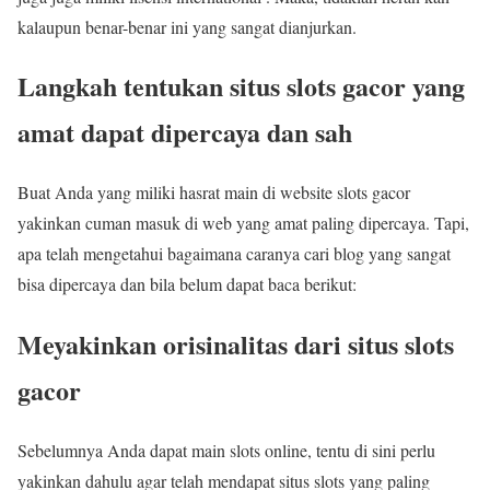
kalaupun benar-benar ini yang sangat dianjurkan.
Langkah tentukan situs slots gacor yang
amat dapat dipercaya dan sah
Buat Anda yang miliki hasrat main di website slots gacor
yakinkan cuman masuk di web yang amat paling dipercaya. Tapi,
apa telah mengetahui bagaimana caranya cari blog yang sangat
bisa dipercaya dan bila belum dapat baca berikut:
Meyakinkan orisinalitas dari situs slots
gacor
Sebelumnya Anda dapat main slots online, tentu di sini perlu
yakinkan dahulu agar telah mendapat situs slots yang paling