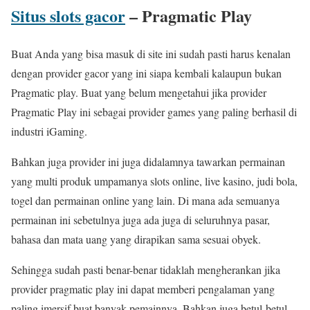
Situs slots gacor
– Pragmatic Play
Buat Anda yang bisa masuk di site ini sudah pasti harus kenalan
dengan provider gacor yang ini siapa kembali kalaupun bukan
Pragmatic play. Buat yang belum mengetahui jika provider
Pragmatic Play ini sebagai provider games yang paling berhasil di
industri iGaming.
Bahkan juga provider ini juga didalamnya tawarkan permainan
yang multi produk umpamanya slots online, live kasino, judi bola,
togel dan permainan online yang lain. Di mana ada semuanya
permainan ini sebetulnya juga ada juga di seluruhnya pasar,
bahasa dan mata uang yang dirapikan sama sesuai obyek.
Sehingga sudah pasti benar-benar tidaklah mengherankan jika
provider pragmatic play ini dapat memberi pengalaman yang
paling imersif buat banyak pemainnya. Bahkan juga betul-betul