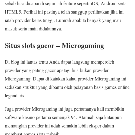
sebab bisa dicapai di sejumlah feature seperti iOS, Android serta
HTML5. Perihal ini pastinya telah sanggup perlihatkan jika ini
ialah provider kelas tinggi. Lumrah apabila banyak yang mau
masuk serta main didalamnya.
Situs slots gacor – Microgaming
Di blog ini lantas tentu Anda dapat langsung memperoleh
provider yang paling gacor apalagi bila bukan provider
Microgaming. Dapat di katakan kalau provider Microgaming ini
sediakan struktur yang dibantu oleh pelayanan basis games online
legendaris.
Juga provider Microgaming ini juga pertamanya kali membikin
software kasino pertama semenjak 94. Alamiah saja kalaupun
memanglah provider ini udah semakin lebih eksper dalam
membuat games slots terbaik.