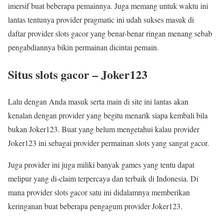
imersif buat beberapa pemainnya. Juga memang untuk waktu ini
lantas tentunya provider pragmatic ini udah sukses masuk di
daftar provider slots gacor yang benar-benar ringan menang sebab
pengabdiannya bikin permainan dicintai pemain.
Situs slots gacor – Joker123
Lalu dengan Anda masuk serta main di site ini lantas akan
kenalan dengan provider yang begitu menarik siapa kembali bila
bukan Joker123. Buat yang belum mengetahui kalau provider
Joker123 ini sebagai provider permainan slots yang sangat gacor.
Juga provider ini juga miliki banyak games yang tentu dapat
melipur yang di-claim terpercaya dan terbaik di Indonesia. Di
mana provider slots gacor satu ini didalamnya memberikan
keringanan buat beberapa pengagum provider Joker123.