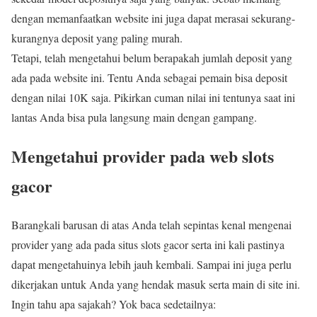
dengan memanfaatkan website ini juga dapat merasai sekurang-
kurangnya deposit yang paling murah.
Tetapi, telah mengetahui belum berapakah jumlah deposit yang
ada pada website ini. Tentu Anda sebagai pemain bisa deposit
dengan nilai 10K saja. Pikirkan cuman nilai ini tentunya saat ini
lantas Anda bisa pula langsung main dengan gampang.
Mengetahui provider pada web slots
gacor
Barangkali barusan di atas Anda telah sepintas kenal mengenai
provider yang ada pada situs slots gacor serta ini kali pastinya
dapat mengetahuinya lebih jauh kembali. Sampai ini juga perlu
dikerjakan untuk Anda yang hendak masuk serta main di site ini.
Ingin tahu apa sajakah? Yok baca sedetailnya: