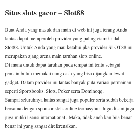
Situs slots gacor – Slot88
Buat Anda yang masuk dan main di web ini juga terang Anda
lantas dapat memperoleh provider yang paling ciamik ialah
Slot88. Untuk Anda yang mau ketahui jika provider SLOT88 ini
merupakan ajang arena main taruhan slots online.
Di mana untuk dapat taruhan pada tempat ini tentu sebagai
pemain butuh memakai uang cash yang bisa dijangkau lewat
gadget. Dalam provider ini lantas banyak pula variasi permainan
seperti Sportsbooks, Slots, Poker serta Dominoqq.
Sampai seluruhnya lantas sangat juga populer serta sudah bekerja
bersama dengan sponsor slots online termasyhur. Juga di sini juga
juga miliki lisensi international . Maka, tidak aneh kan bila benar-
benar ini yang sangat direferensikan.