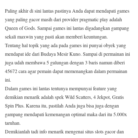
Paling akhir di sini lantas pastinya Anda dapat mendapati games
yang paling gacor masih dari provider pragmatic play adalah
Queen of Gods. Sampai games ini lantas digadangkan gampang
sekali maxwin yang pasti akan memberi keuntungan.
Tentang hal topik yang ada pada games ini punyai obyek yang
mendapat ide dari Budaya Mesir Kuno. Sampai di permainan ini
juga udah membawa 5 gulungan dengan 3 baris namun diberi
45672 cara agar pemain dapat memenangkan dalam permainan
ini.
Dalam games ini lantas tentunya mempunyai feature yang
demikian menarik adalah spek Wild Scatters, 4 Jekpot, Gratis
Spin Plus. Karena itu, pastilah Anda juga bisa juga dengan
gampang mendapati kemenangan optimal maka dari itu 5.000x
taruhan.
Demikianlah tadi info menarik mengenai situs slots gacor dan