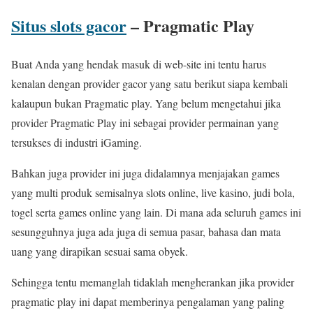
Situs slots gacor
– Pragmatic Play
Buat Anda yang hendak masuk di web-site ini tentu harus
kenalan dengan provider gacor yang satu berikut siapa kembali
kalaupun bukan Pragmatic play. Yang belum mengetahui jika
provider Pragmatic Play ini sebagai provider permainan yang
tersukses di industri iGaming.
Bahkan juga provider ini juga didalamnya menjajakan games
yang multi produk semisalnya slots online, live kasino, judi bola,
togel serta games online yang lain. Di mana ada seluruh games ini
sesungguhnya juga ada juga di semua pasar, bahasa dan mata
uang yang dirapikan sesuai sama obyek.
Sehingga tentu memanglah tidaklah mengherankan jika provider
pragmatic play ini dapat memberinya pengalaman yang paling