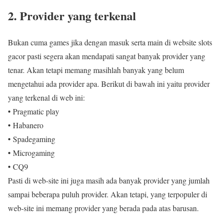
2. Provider yang terkenal
Bukan cuma games jika dengan masuk serta main di website slots
gacor pasti segera akan mendapati sangat banyak provider yang
tenar. Akan tetapi memang masihlah banyak yang belum
mengetahui ada provider apa. Berikut di bawah ini yaitu provider
yang terkenal di web ini:
• Pragmatic play
• Habanero
• Spadegaming
• Microgaming
• CQ9
Pasti di web-site ini juga masih ada banyak provider yang jumlah
sampai beberapa puluh provider. Akan tetapi, yang terpopuler di
web-site ini memang provider yang berada pada atas barusan.