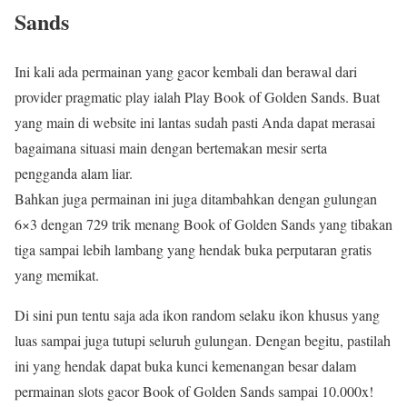
Sands
Ini kali ada permainan yang gacor kembali dan berawal dari
provider pragmatic play ialah Play Book of Golden Sands. Buat
yang main di website ini lantas sudah pasti Anda dapat merasai
bagaimana situasi main dengan bertemakan mesir serta
pengganda alam liar.
Bahkan juga permainan ini juga ditambahkan dengan gulungan
6×3 dengan 729 trik menang Book of Golden Sands yang tibakan
tiga sampai lebih lambang yang hendak buka perputaran gratis
yang memikat.
Di sini pun tentu saja ada ikon random selaku ikon khusus yang
luas sampai juga tutupi seluruh gulungan. Dengan begitu, pastilah
ini yang hendak dapat buka kunci kemenangan besar dalam
permainan slots gacor Book of Golden Sands sampai 10.000x!