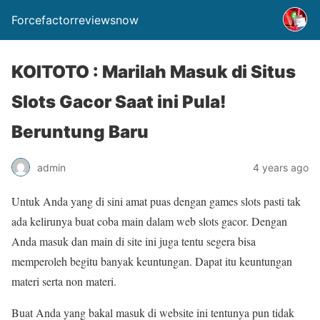
Forcefactorreviewsnow
KOITOTO : Marilah Masuk di Situs
Slots Gacor Saat ini Pula!
Beruntung Baru
admin
4 years ago
Untuk Anda yang di sini amat puas dengan games slots pasti tak
ada kelirunya buat coba main dalam web slots gacor. Dengan
Anda masuk dan main di site ini juga tentu segera bisa
memperoleh begitu banyak keuntungan. Dapat itu keuntungan
materi serta non materi.
Buat Anda yang bakal masuk di website ini tentunya pun tidak