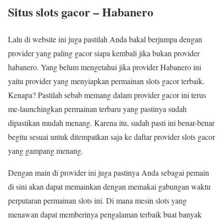
Situs slots gacor – Habanero
Lalu di website ini juga pastilah Anda bakal berjumpa dengan
provider yang paling gacor siapa kembali jika bukan provider
habanero. Yang belum mengetahui jika provider Habanero ini
yaitu provider yang menyiapkan permainan slots gacor terbaik.
Kenapa? Pastilah sebab memang dalam provider gacor ini terus
me-launchingkan permainan terbaru yang pastinya sudah
dipastikan mudah menang. Karena itu, sudah pasti ini benar-benar
begitu sesuai untuk ditempatkan saja ke daftar provider slots gacor
yang gampang menang.
Dengan main di provider ini juga pastinya Anda sebagai pemain
di sini akan dapat memainkan dengan memakai gabungan waktu
perputaran permainan slots ini. Di mana mesin slots yang
menawan dapat memberinya pengalaman terbaik buat banyak