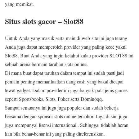
yang memikat.
Situs slots gacor – Slot88
Untuk Anda yang masuk serta main di web-site ini juga terang
Anda juga dapat memperoleh provider yang paling kece yakni
Slot88. Buat Anda yang ingin ketahui kalau provider SLOT88 ini
sebuah arena bermain taruhan slots online.
Di mana buat dapat taruhan dalam tempat ini sudah pasti jadi
pemain penting memanfaatkan uang cash yang bakal dicapai
lewat gadget. Dalam provider ini juga banyak pula jenis games
seperti Sportsbooks, Slots, Poker serta Dominoqq.
Sampai semuanya ini juga juga populer dan sudah bekerja
bersama dengan sponsor slots online tersohor. Juga di sini juga
juga mempunyai lisensi international . Sehingga, tidaklah heran
kan bila benar-benar ini yang paling direferensikan.