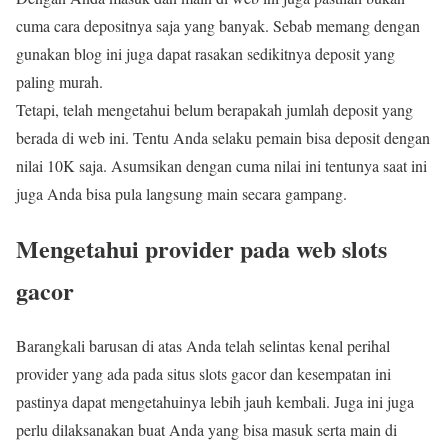
cuma cara depositnya saja yang banyak. Sebab memang dengan
gunakan blog ini juga dapat rasakan sedikitnya deposit yang
paling murah.
Tetapi, telah mengetahui belum berapakah jumlah deposit yang
berada di web ini. Tentu Anda selaku pemain bisa deposit dengan
nilai 10K saja. Asumsikan dengan cuma nilai ini tentunya saat ini
juga Anda bisa pula langsung main secara gampang.
Mengetahui provider pada web slots
gacor
Barangkali barusan di atas Anda telah selintas kenal perihal
provider yang ada pada situs slots gacor dan kesempatan ini
pastinya dapat mengetahuinya lebih jauh kembali. Juga ini juga
perlu dilaksanakan buat Anda yang bisa masuk serta main di