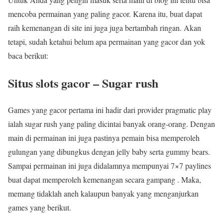
mencoba permainan yang paling gacor. Karena itu, buat dapat
raih kemenangan di site ini juga juga bertambah ringan. Akan
tetapi, sudah ketahui belum apa permainan yang gacor dan yok
baca berikut:
Situs slots gacor – Sugar rush
Games yang gacor pertama ini hadir dari provider pragmatic play
ialah sugar rush yang paling dicintai banyak orang-orang. Dengan
main di permainan ini juga pastinya pemain bisa memperoleh
gulungan yang dibungkus dengan jelly baby serta gummy bears.
Sampai permainan ini juga didalamnya mempunyai 7×7 paylines
buat dapat memperoleh kemenangan secara gampang . Maka,
memang tidaklah aneh kalaupun banyak yang menganjurkan
games yang berikut.