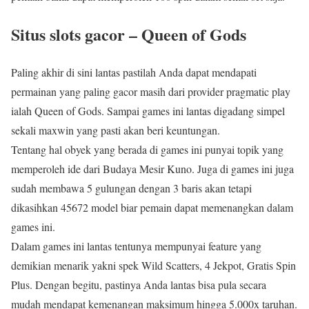
Situs slots gacor – Queen of Gods
Paling akhir di sini lantas pastilah Anda dapat mendapati
permainan yang paling gacor masih dari provider pragmatic play
ialah Queen of Gods. Sampai games ini lantas digadang simpel
sekali maxwin yang pasti akan beri keuntungan.
Tentang hal obyek yang berada di games ini punyai topik yang
memperoleh ide dari Budaya Mesir Kuno. Juga di games ini juga
sudah membawa 5 gulungan dengan 3 baris akan tetapi
dikasihkan 45672 model biar pemain dapat memenangkan dalam
games ini.
Dalam games ini lantas tentunya mempunyai feature yang
demikian menarik yakni spek Wild Scatters, 4 Jekpot, Gratis Spin
Plus. Dengan begitu, pastinya Anda lantas bisa pula secara
mudah mendapat kemenangan maksimum hingga 5.000x taruhan.