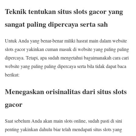
Teknik tentukan situs slots gacor yang
sangat paling dipercaya serta sah
Untuk Anda yang benar-benar miliki hasrat main dalam website
slots gacor yakinkan cuman masuk di website yang paling paling
dipercaya. Tetapi, apa sudah mengetahui bagaimanakah cara cari
website yang paling paling dipercaya serta bila tidak dapat baca
berikut:
Menegaskan orisinalitas dari situs slots
gacor
Saat sebelum Anda akan main slots online, sudah pasti di sini
penting yakinkan dahulu biar telah mendapati situs slots yang