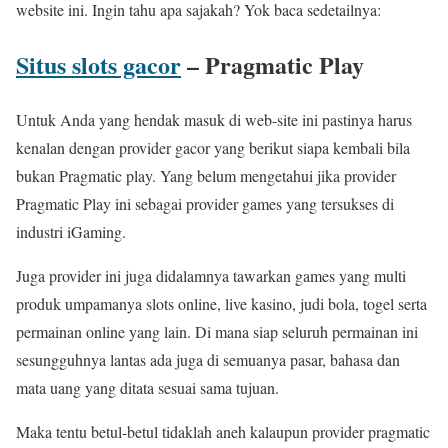
website ini. Ingin tahu apa sajakah? Yok baca sedetailnya:
Situs slots gacor
– Pragmatic Play
Untuk Anda yang hendak masuk di web-site ini pastinya harus
kenalan dengan provider gacor yang berikut siapa kembali bila
bukan Pragmatic play. Yang belum mengetahui jika provider
Pragmatic Play ini sebagai provider games yang tersukses di
industri iGaming.
Juga provider ini juga didalamnya tawarkan games yang multi
produk umpamanya slots online, live kasino, judi bola, togel serta
permainan online yang lain. Di mana siap seluruh permainan ini
sesungguhnya lantas ada juga di semuanya pasar, bahasa dan
mata uang yang ditata sesuai sama tujuan.
Maka tentu betul-betul tidaklah aneh kalaupun provider pragmatic