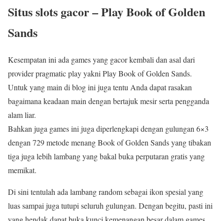
Situs slots gacor – Play Book of Golden
Sands
Kesempatan ini ada games yang gacor kembali dan asal dari
provider pragmatic play yakni Play Book of Golden Sands.
Untuk yang main di blog ini juga tentu Anda dapat rasakan
bagaimana keadaan main dengan bertajuk mesir serta pengganda
alam liar.
Bahkan juga games ini juga diperlengkapi dengan gulungan 6×3
dengan 729 metode menang Book of Golden Sands yang tibakan
tiga juga lebih lambang yang bakal buka perputaran gratis yang
memikat.
Di sini tentulah ada lambang random sebagai ikon spesial yang
luas sampai juga tutupi seluruh gulungan. Dengan begitu, pasti ini
yang hendak dapat buka kunci kemenangan besar dalam games