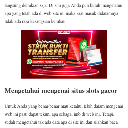
langsung demikian saja. Di sini juga Anda pun butuh mengetahui
apa yang telah ada di web-site ini maka saat masuk didalamnya
tidak ada rasa kesangsian kembali.
Mengetahui mengenai situs slots gacor
Untuk Anda yang benar-benar mau ketahui lebih dalam mengenai
web ini pasti dapat tekuni apa sebagai info di web ini. Tetapi,
sudah mengetahui tak ada data apa di site ini dan silahkan baca