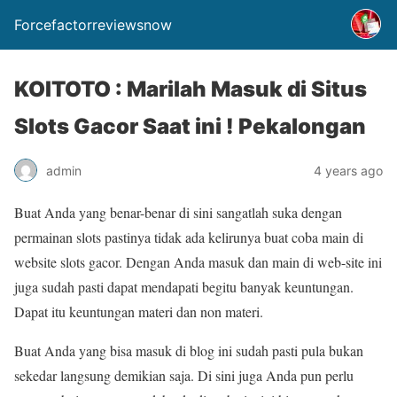
Forcefactorreviewsnow
KOITOTO : Marilah Masuk di Situs
Slots Gacor Saat ini ! Pekalongan
admin
4 years ago
Buat Anda yang benar-benar di sini sangatlah suka dengan
permainan slots pastinya tidak ada kelirunya buat coba main di
website slots gacor. Dengan Anda masuk dan main di web-site ini
juga sudah pasti dapat mendapati begitu banyak keuntungan.
Dapat itu keuntungan materi dan non materi.
Buat Anda yang bisa masuk di blog ini sudah pasti pula bukan
sekedar langsung demikian saja. Di sini juga Anda pun perlu