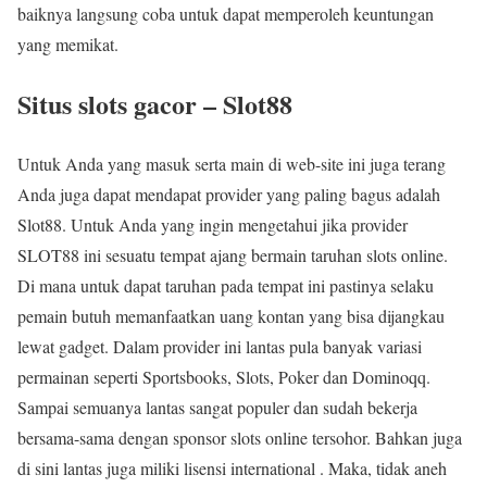
baiknya langsung coba untuk dapat memperoleh keuntungan
yang memikat.
Situs slots gacor – Slot88
Untuk Anda yang masuk serta main di web-site ini juga terang
Anda juga dapat mendapat provider yang paling bagus adalah
Slot88. Untuk Anda yang ingin mengetahui jika provider
SLOT88 ini sesuatu tempat ajang bermain taruhan slots online.
Di mana untuk dapat taruhan pada tempat ini pastinya selaku
pemain butuh memanfaatkan uang kontan yang bisa dijangkau
lewat gadget. Dalam provider ini lantas pula banyak variasi
permainan seperti Sportsbooks, Slots, Poker dan Dominoqq.
Sampai semuanya lantas sangat populer dan sudah bekerja
bersama-sama dengan sponsor slots online tersohor. Bahkan juga
di sini lantas juga miliki lisensi international . Maka, tidak aneh