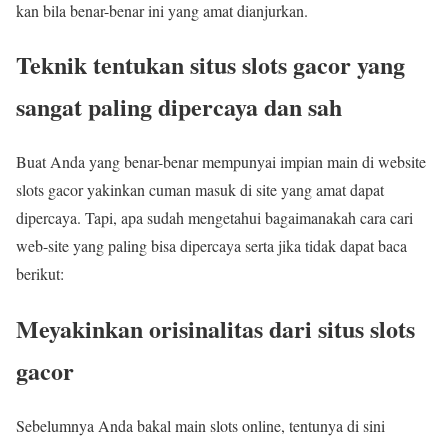
kan bila benar-benar ini yang amat dianjurkan.
Teknik tentukan situs slots gacor yang
sangat paling dipercaya dan sah
Buat Anda yang benar-benar mempunyai impian main di website
slots gacor yakinkan cuman masuk di site yang amat dapat
dipercaya. Tapi, apa sudah mengetahui bagaimanakah cara cari
web-site yang paling bisa dipercaya serta jika tidak dapat baca
berikut:
Meyakinkan orisinalitas dari situs slots
gacor
Sebelumnya Anda bakal main slots online, tentunya di sini