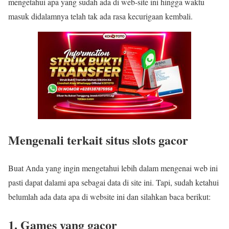
mengetahui apa yang sudah ada di web-site ini hingga waktu
masuk didalamnya telah tak ada rasa kecurigaan kembali.
Mengenali terkait situs slots gacor
Buat Anda yang ingin mengetahui lebih dalam mengenai web ini
pasti dapat dalami apa sebagai data di site ini. Tapi, sudah ketahui
belumlah ada data apa di website ini dan silahkan baca berikut:
1. Games yang gacor