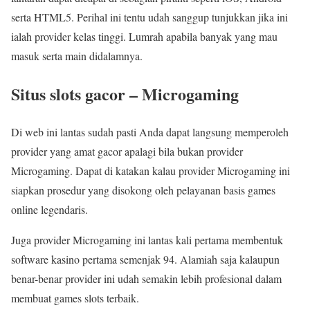
serta HTML5. Perihal ini tentu udah sanggup tunjukkan jika ini
ialah provider kelas tinggi. Lumrah apabila banyak yang mau
masuk serta main didalamnya.
Situs slots gacor – Microgaming
Di web ini lantas sudah pasti Anda dapat langsung memperoleh
provider yang amat gacor apalagi bila bukan provider
Microgaming. Dapat di katakan kalau provider Microgaming ini
siapkan prosedur yang disokong oleh pelayanan basis games
online legendaris.
Juga provider Microgaming ini lantas kali pertama membentuk
software kasino pertama semenjak 94. Alamiah saja kalaupun
benar-benar provider ini udah semakin lebih profesional dalam
membuat games slots terbaik.