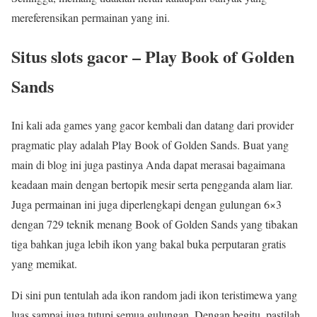
mereferensikan permainan yang ini.
Situs slots gacor – Play Book of Golden
Sands
Ini kali ada games yang gacor kembali dan datang dari provider
pragmatic play adalah Play Book of Golden Sands. Buat yang
main di blog ini juga pastinya Anda dapat merasai bagaimana
keadaan main dengan bertopik mesir serta pengganda alam liar.
Juga permainan ini juga diperlengkapi dengan gulungan 6×3
dengan 729 teknik menang Book of Golden Sands yang tibakan
tiga bahkan juga lebih ikon yang bakal buka perputaran gratis
yang memikat.
Di sini pun tentulah ada ikon random jadi ikon teristimewa yang
luas sampai juga tutupi semua gulungan. Dengan begitu, pastilah