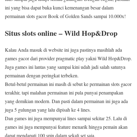
ini yang bisa dapat buka kunci kemenangan besar dalam
permainan slots gacor Book of Golden Sands sampai 10.000x!
Situs slots online – Wild Hop&Drop
Kalau Anda masuk di website ini juga pastinya masihlah ada
games gacor dari provider pragmatic play yakni Wild Hop&Drop.
Juga games ini lantas yang sampai kini udah jadi salah satunya
permainan dengan peringkat terbeken.
Betul-betul permainan ini masih di sebut ke permainan slots gacor
terakhir, tapi malahan permainan ini pula punyai penampakan
yang demikian modern. Dan pasti dalam permainan ini juga ada
juga 5 gulungan yang lalu dipisah ke 4 lines.
Dan games ini juga mempunyai lines sampai sekitar 25. Lalu di
games ini juga mempunyai feature menarik hingga pemain akan
dapat mendapati 100 spin dalam sekali set saja.