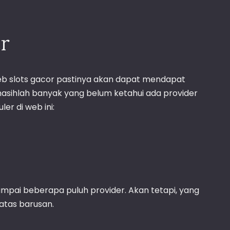
r
b slots gacor pastinya akan dapat mendapat
asihlah banyak yang belum ketahui ada provider
er di web ini:
ampai beberapa puluh provider. Akan tetapi, yang
atas barusan.