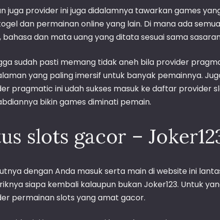
n juga provider ini juga didalamnya tawarkan games yang mu
 togel dan permainan online yang lain. Di mana ada semua 
, bahasa dan mata uang yang ditata sesuai sama sasaran
gga sudah pasti memang tidak aneh bila provider pragma
laman yang paling imersif untuk banyak pemainnya. Jug
der pragmatic ini udah sukses masuk ke daftar provider
bdiannya bikin games diminati pemain.
tus slots gacor – Joker12
jutnya dengan Anda masuk serta main di website ini lanta
iknya siapa kembali kalaupun bukan Joker123. Untuk yang 
der permainan slots yang amat gacor.