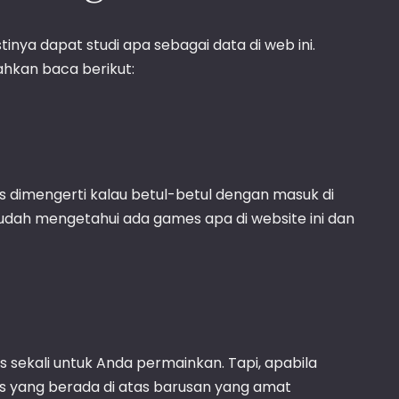
tinya dapat studi apa sebagai data di web ini.
lahkan baca berikut:
us dimengerti kalau betul-betul dengan masuk di
udah mengetahui ada games apa di website ini dan
s sekali untuk Anda permainkan. Tapi, apabila
 yang berada di atas barusan yang amat