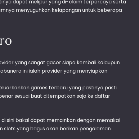
inya dapat melipur yang di-claim terpercaya serta
didalamnya menyuguhkan kelapangan untuk beberapa
ero
rovider yang sangat gacor siapa kembali kalaupun
abanero ini ialah provider yang menyiapkan
eluarkankan games terbaru yang pastinya pasti
enar sesuai buat ditempatkan saja ke daftar
in di sini bakal dapat memainkan dengan memakai
in slots yang bagus akan berikan pengalaman