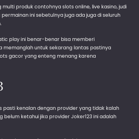
lti produk contohnya slots online, live kasino, judi
permainan ini sebetulnya juga ada juga di seluruh
.
tic play ini benar-benar bisa memberi
a memanglah untuk sekarang lantas pastinya
 slots gacor yang enteng menang karena
3
s pasti kenalan dengan provider yang tidak kalah
belum ketahui jika provider Joker123 ini adalah