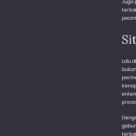
Juga 
terba
pecin
Si
Lalu 
bukan
perma
Kenap
enten
provi
Denga
gabun
terba