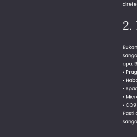
direfe
2.
Bukan
sanga
apa. 
• Pra
• Hab
• Spa
• Mic
• CQ9
Pasti
sanga