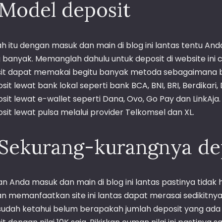
 Model deposit
ah itu dengan masuk dan main di blog ini lantas tentu An
g banyak. Memanglah dahulu untuk deposit di website ini
it dapat memakai begitu banyak metoda sebagaimana b
sit lewat bank lokal seperti bank BCA, BNI, BRI, Berdikar
sit lewat e-wallet seperti Dana, Ovo, Go Pay dan LinkAja.
osit lewat pulsa melalui provider Telkomsel dan XL.
 Sekurang-kurangnya de
n Anda masuk dan main di blog ini lantas pastinya tidak
n memanfaatkan site ini lantas dapat merasai sedikitnya
 sudah ketahui belum berapakah jumlah deposit yang ada pa