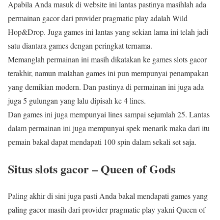
Apabila Anda masuk di website ini lantas pastinya masihlah ada
permainan gacor dari provider pragmatic play adalah Wild
Hop&Drop. Juga games ini lantas yang sekian lama ini telah jadi
satu diantara games dengan peringkat ternama.
Memanglah permainan ini masih dikatakan ke games slots gacor
terakhir, namun malahan games ini pun mempunyai penampakan
yang demikian modern. Dan pastinya di permainan ini juga ada
juga 5 gulungan yang lalu dipisah ke 4 lines.
Dan games ini juga mempunyai lines sampai sejumlah 25. Lantas
dalam permainan ini juga mempunyai spek menarik maka dari itu
pemain bakal dapat mendapati 100 spin dalam sekali set saja.
Situs slots gacor – Queen of Gods
Paling akhir di sini juga pasti Anda bakal mendapati games yang
paling gacor masih dari provider pragmatic play yakni Queen of