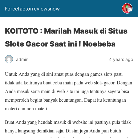
Forcefactorreviewsnow
KOITOTO : Marilah Masuk di Situs
Slots Gacor Saat ini ! Noebeba
admin
4 years ago
Untuk Anda yang di sini amat puas dengan games slots pasti
tidak ada kelirunya buat coba main pada web slots gacor. Dengan
Anda masuk serta main di web-site ini juga tentunya segera bisa
memperoleh begitu banyak keuntungan. Dapat itu keuntungan
materi dan non materi.
Buat Anda yang hendak masuk di website ini pastinya pula tidak
hanya langsung demikian saja. Di sini juga Anda pun butuh