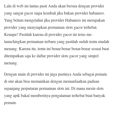
Lalu di web ini lantas pasti Anda akan bersua dengan provider
yang sangat gacor siapa kembali jika bukan provider habanero.
Yang belum mengetahui jika provider Habanero ini merupakan
provider yang menyiapkan permainan slots gacor terhebat.
Kenapa? Pastilah karena di provider gacor ini terus me-
launchingkan permainan terbaru yang pastilah sudah tentu mudah
menang. Karena itu, tentu ini benar-benar benar-benar sesuai buat
ditempatkan saja ke daftar provider slots gacor yang simpel
menang.
Dengan main di provider ini juga pastinya Anda sebagai pemain
di sini akan bisa memainkan dengan memanfaatkan paduan
sepanjang perputaran permainan slots ini. Di mana mesin slots
yang apik bakal memberinya pengalaman terhebat buat banyak
pemain.