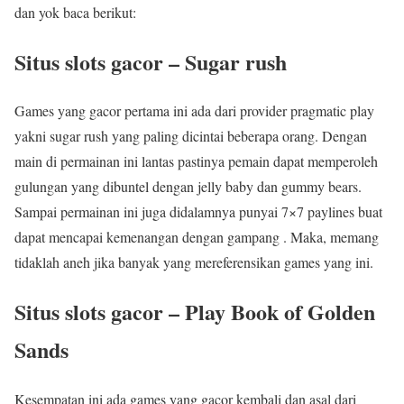
dan yok baca berikut:
Situs slots gacor – Sugar rush
Games yang gacor pertama ini ada dari provider pragmatic play
yakni sugar rush yang paling dicintai beberapa orang. Dengan
main di permainan ini lantas pastinya pemain dapat memperoleh
gulungan yang dibuntel dengan jelly baby dan gummy bears.
Sampai permainan ini juga didalamnya punyai 7×7 paylines buat
dapat mencapai kemenangan dengan gampang . Maka, memang
tidaklah aneh jika banyak yang mereferensikan games yang ini.
Situs slots gacor – Play Book of Golden
Sands
Kesempatan ini ada games yang gacor kembali dan asal dari