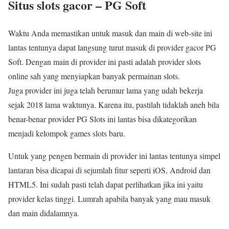
Situs slots gacor – PG Soft
Waktu Anda memastikan untuk masuk dan main di web-site ini
lantas tentunya dapat langsung turut masuk di provider gacor PG
Soft. Dengan main di provider ini pasti adalah provider slots
online sah yang menyiapkan banyak permainan slots.
Juga provider ini juga telah berumur lama yang udah bekerja
sejak 2018 lama waktunya. Karena itu, pastilah tidaklah aneh bila
benar-benar provider PG Slots ini lantas bisa dikategorikan
menjadi kelompok games slots baru.
Untuk yang pengen bermain di provider ini lantas tentunya simpel
lantaran bisa dicapai di sejumlah fitur seperti iOS, Android dan
HTML5. Ini sudah pasti telah dapat perlihatkan jika ini yaitu
provider kelas tinggi. Lumrah apabila banyak yang mau masuk
dan main didalamnya.