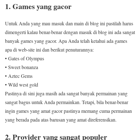
1. Games yang gacor
Untuk Anda yang mau masuk dan main di blog ini pastilah harus
dimengerti kalau benar-benar dengan masuk di blog ini ada sangat
banyak games yang gacor. Apa Anda telah ketahui ada games
apa di web-site ini dan berikut penuturannya:
• Gates of Olympus
• Sweet bonanza
• Aztec Gems
• Wild west gold
Pastinya di sini juga masih ada sangat banyak permainan yang
sangat bagus untuk Anda permainkan. Tetapi, bila benar-benar
ingin games yang amat gacor pastinya memang cuma permainan
yang berada pada atas barusan yang amat direferensikan.
2. Provider yang sangat populer