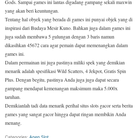
Gods. Sampai games ini lantas digadang gampang sekali maxwin
yang akan beri keuntungan.
Tentang hal obyek yang berada di games ini punyai objek yang di
inspirasi dari Budaya Mesir Kuno. Bahkan juga dalam games ini
juga sudah membawa 5 gulungan dengan 3 baris namun
dikasihkan 45672 cara agar pemain dapat memenangkan dalam
games ini.
Dalam permainan ini juga pastinya miliki spek yang demikian
menarik adalah spesifikasi Wild Scatters, 4 Jekpot, Gratis Spin
Plus. Dengan begitu, pastinya Anda juga juga dapat secara
gampang mendapat kemenangan maksimum maka 5.000x
taruhan.
Demikianlah tadi data menarik perihal situs slots gacor serta berita
games yang sangat gacor hingga dapat ringan membikin Anda
menang.
Categories:
Agen Slot