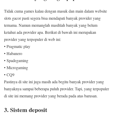
Tidak cuma games kalau dengan masuk dan main dalam website
slots gacor pasti segera bisa mendapati banyak provider yang
ternama. Namun memanglah masihlah banyak yang belum
ketahui ada provider apa. Berikut di bawah ini merupakan
provider yang terpopuler di web ini:
• Pragmatic play
• Habanero
• Spadegaming
• Microgaming
• CQ9
Pastinya di site ini juga masih ada begitu banyak provider yang
banyaknya sampai beberapa puluh provider. Tapi, yang terpopuler
di site ini memang provider yang berada pada atas barusan.
3. Sistem deposit