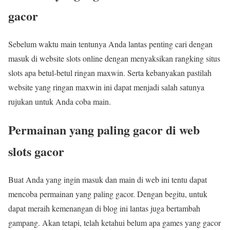
gacor
Sebelum waktu main tentunya Anda lantas penting cari dengan
masuk di website slots online dengan menyaksikan rangking situs
slots apa betul-betul ringan maxwin. Serta kebanyakan pastilah
website yang ringan maxwin ini dapat menjadi salah satunya
rujukan untuk Anda coba main.
Permainan yang paling gacor di web
slots gacor
Buat Anda yang ingin masuk dan main di web ini tentu dapat
mencoba permainan yang paling gacor. Dengan begitu, untuk
dapat meraih kemenangan di blog ini lantas juga bertambah
gampang. Akan tetapi, telah ketahui belum apa games yang gacor