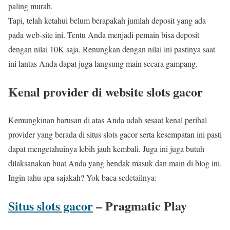
paling murah.
Tapi, telah ketahui belum berapakah jumlah deposit yang ada
pada web-site ini. Tentu Anda menjadi pemain bisa deposit
dengan nilai 10K saja. Renungkan dengan nilai ini pastinya saat
ini lantas Anda dapat juga langsung main secara gampang.
Kenal provider di website slots gacor
Kemungkinan barusan di atas Anda udah sesaat kenal perihal
provider yang berada di situs slots gacor serta kesempatan ini pasti
dapat mengetahuinya lebih jauh kembali. Juga ini juga butuh
dilaksanakan buat Anda yang hendak masuk dan main di blog ini.
Ingin tahu apa sajakah? Yok baca sedetailnya:
Situs slots gacor
– Pragmatic Play