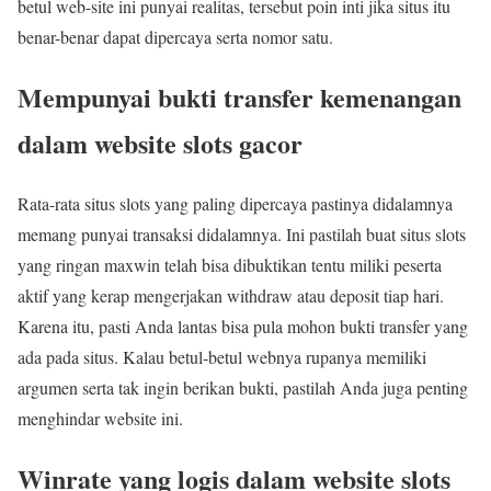
betul web-site ini punyai realitas, tersebut poin inti jika situs itu
benar-benar dapat dipercaya serta nomor satu.
Mempunyai bukti transfer kemenangan
dalam website slots gacor
Rata-rata situs slots yang paling dipercaya pastinya didalamnya
memang punyai transaksi didalamnya. Ini pastilah buat situs slots
yang ringan maxwin telah bisa dibuktikan tentu miliki peserta
aktif yang kerap mengerjakan withdraw atau deposit tiap hari.
Karena itu, pasti Anda lantas bisa pula mohon bukti transfer yang
ada pada situs. Kalau betul-betul webnya rupanya memiliki
argumen serta tak ingin berikan bukti, pastilah Anda juga penting
menghindar website ini.
Winrate yang logis dalam website slots