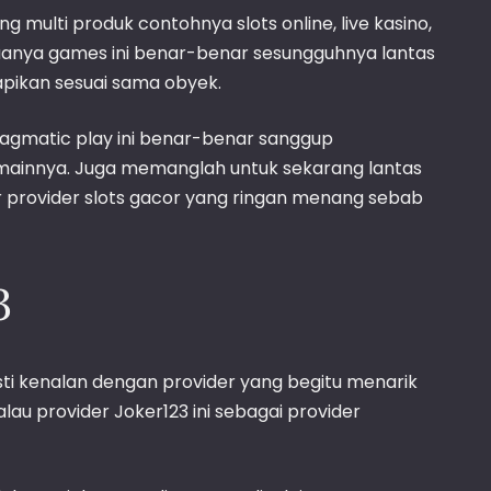
 multi produk contohnya slots online, live kasino,
emuanya games ini benar-benar sesungguhnya lantas
apikan sesuai sama obyek.
ragmatic play ini benar-benar sanggup
mainnya. Juga memanglah untuk sekarang lantas
ar provider slots gacor yang ringan menang sebab
3
sti kenalan dengan provider yang begitu menarik
lau provider Joker123 ini sebagai provider