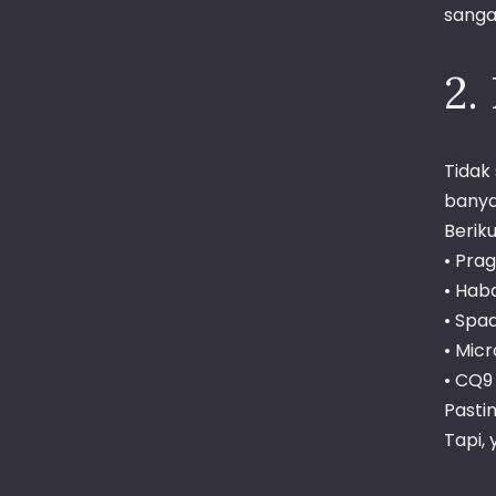
sanga
2.
Tidak
banya
Beriku
• Pra
• Hab
• Spa
• Mic
• CQ9
Pasti
Tapi,