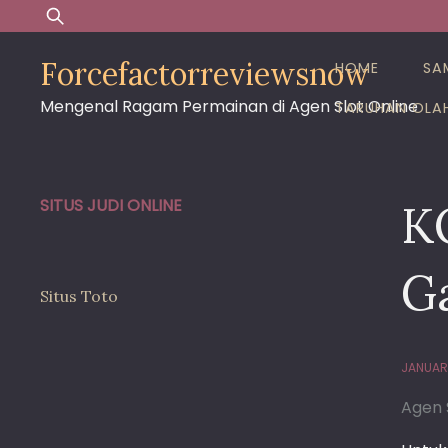
Skip
Search
to
for:
content
Forcefactorreviewsnow
HOME
SA
Mengenal Ragam Permainan di Agen Slot Online
TARUHAN OLA
SITUS JUDI ONLINE
K
Ga
Situs Toto
JANUARY
Agen 