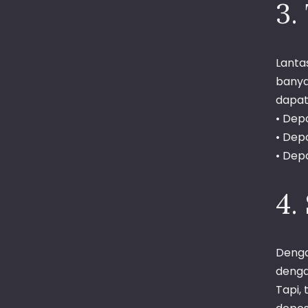
3.
Lanta
banya
dapat
• Depo
• Depo
• Depo
4.
Denga
denga
Tapi,