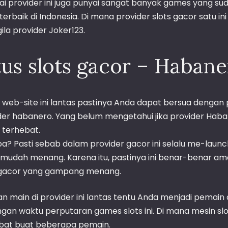
i provider ini juga punyai sangat banyak games yang sud
 terbaik di Indonesia. Di mana provider slots gacor satu
ila provider Joker123.
tus slots gacor – Haban
di web-site ini lantas pastinya Anda dapat bersua dengan
der habanero. Yang belum mengetahui jika provider Haban
 terhebat.
a? Pasti sebab dalam provider gacor ini selalu me-laun
 mudah menang. Karena itu, pastinya ini benar-benar ama
 gacor yang gampang menang.
n main di provider ini lantas tentu Anda menjadi pemai
gan waktu perputaran games slots ini. Di mana mesin 
bat buat beberapa pemain.