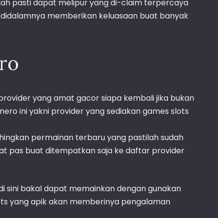
ah pasti dapat melipur yang di-claim terpercaya
 ini didalamnya memberikan keluasaan buat banyak
ero
 provider yang amat gacor siapa kembali jika bukan
ero ini yakni provider yang sediakan games slots
chingkan permainan terbaru yang pastilah sudah
t pas buat ditempatkan saja ke daftar provider
n di sini bakal dapat memainkan dengan gunakan
slots yang apik akan memberinya pengalaman