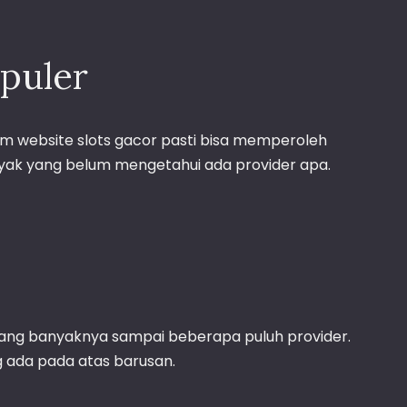
opuler
m website slots gacor pasti bisa memperoleh
nyak yang belum mengetahui ada provider apa.
r yang banyaknya sampai beberapa puluh provider.
g ada pada atas barusan.