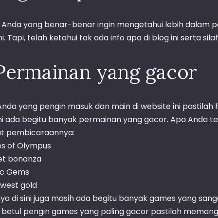
 Anda yang benar-benar ingin mengetahui lebih dalam perih
ni. Tapi, telah ketahui tak ada info apa di blog ini serta si
 Permainan yang gacor
Anda yang pengin masuk dan main di website ini pastilah 
ni ada begitu banyak permainan yang gacor. Apa Anda tel
ut pembicaraannya:
es of Olympus
et bonanza
ec Gems
 west gold
nya di sini juga masih ada begitu banyak games yang sang
-betul pengin games yang paling gacor pastilah memang