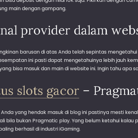
 bisa deposit dengan nilai 10K saja. Pikirkan dengan cuman 
ung main dengan gampang.
nal provider dalam webs
gkinan barusan di atas Anda telah sepintas mengetahui te
esempatan ini pasti dapat mengetahuinya lebih jauh kemba
yang bisa masuk dan main di website ini. Ingin tahu apa s
tus slots gacor
– Pragmat
 Anda yang hendak masuk di blog ini pastinya mesti kena
li bila bukan Pragmatic play. Yang belum ketahui kalau p
aling berhasil di industri iGaming.