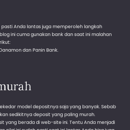
h pasti Anda lantas juga memperoleh langkah
blog ini cuma gunakan bank dan saat ini malahan
ikut:
i, Danamon dan Panin Bank.
 murah
 sekedar model depositnya saja yang banyak. Sebab
n sedikitnya deposit yang paling murah.
 yang berada di web-site ini. Tentu Anda menjadi