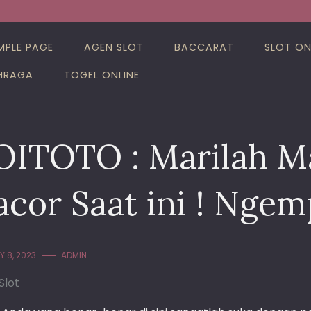
MPLE PAGE
AGEN SLOT
BACCARAT
SLOT ON
HRAGA
TOGEL ONLINE
OITOTO : Marilah Mas
cor Saat ini ! Ngem
 8, 2023
ADMIN
Slot