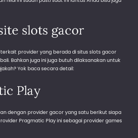
nilai ini sudah pasti saat ini lantas Anda bisa juga
ite slots gacor
rkait provider yang berada di situs slots gacor
li. Bahkan juga ini juga butuh dilaksanakan untuk
ajakah? Yok baca secara detail:
ic Play
lan dengan provider gacor yang satu berikut siapa
rovider Pragmatic Play ini sebagai provider games