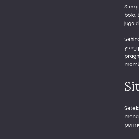
Sampai
bola,
juga 
Sehin
yang 
pragm
membi
Si
Setel
menar
perma