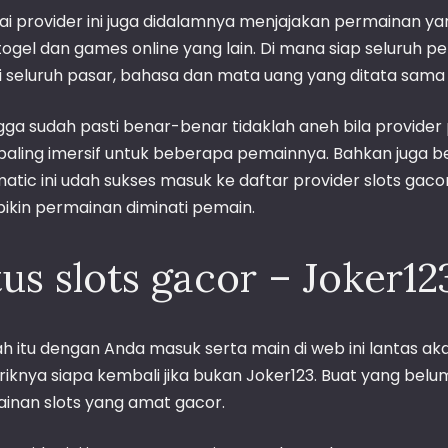
 provider ini juga didalamnya menjajakan permainan yang m
 togel dan games online yang lain. Di mana siap seluruh
di seluruh pasar, bahasa dan mata uang yang ditata sama 
gga sudah pasti benar-benar tidaklah aneh bila provide
paling imersif untuk beberapa pemainnya. Bahkan juga b
atic ini udah sukses masuk ke daftar provider slots g
kin permainan diminati pemain.
tus slots gacor – Joker12
ah itu dengan Anda masuk serta main di web ini lantas ak
iknya siapa kembali jika bukan Joker123. Buat yang belum 
inan slots yang amat gacor.