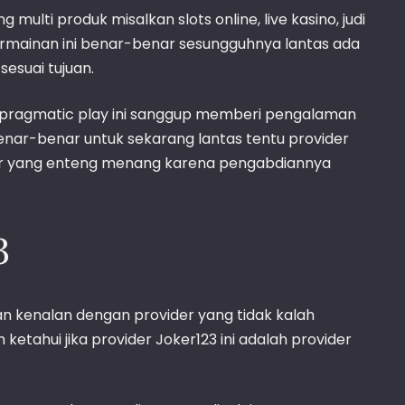
ulti produk misalkan slots online, live kasino, judi
 permainan ini benar-benar sesungguhnya lantas ada
sesuai tujuan.
r pragmatic play ini sanggup memberi pengalaman
enar-benar untuk sekarang lantas tentu provider
acor yang enteng menang karena pengabdiannya
3
an kenalan dengan provider yang tidak kalah
ketahui jika provider Joker123 ini adalah provider