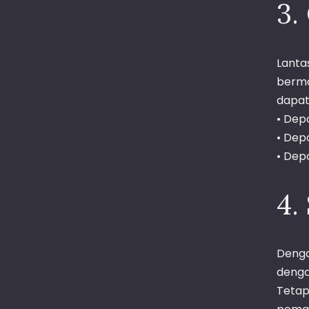
3.
Lanta
berma
dapat
• Depo
• Depo
• Depo
4.
Denga
denga
Tetap