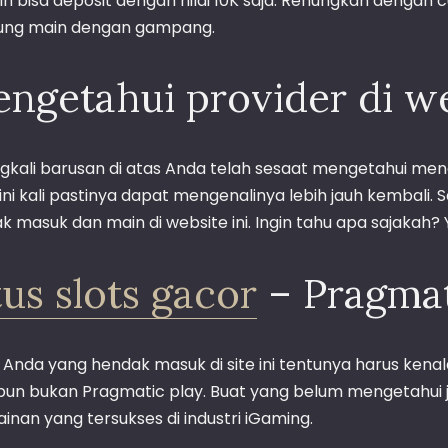
 bisa deposit dengan nilai 10K saja. Renungkan dengan cum
ung main dengan gampang.
ngetahui provider di we
gkali barusan di atas Anda telah sesaat mengetahui meng
ini kali pastinya dapat mengenalinya lebih jauh kembali. 
k masuk dan main di website ini. Ingin tahu apa sajakah?
tus slots gacor
– Pragmat
 Anda yang hendak masuk di site ini tentunya harus kenal
pun bukan Pragmatic play. Buat yang belum mengetahui ji
inan yang tersukses di industri iGaming.