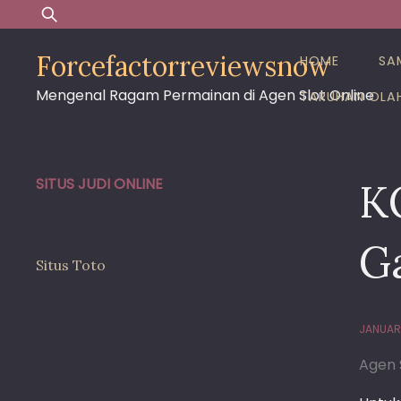
Skip
Search
to
for:
content
Forcefactorreviewsnow
HOME
SA
Mengenal Ragam Permainan di Agen Slot Online
TARUHAN OLA
SITUS JUDI ONLINE
K
Ga
Situs Toto
JANUARY
Agen 