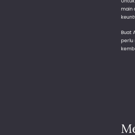
Untuk
main 
keunt
Buat 
perlu
kemba
Me