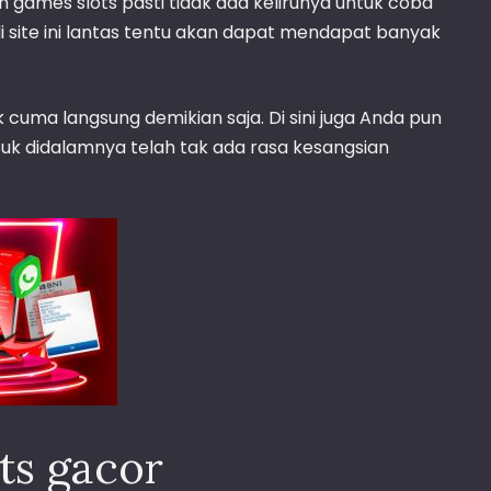
games slots pasti tidak ada kelirunya untuk coba
DI
 site ini lantas tentu akan dapat mendapat banyak
SITUS
SLOTS
GACO
SAAT
k cuma langsung demikian saja. Di sini juga Anda pun
INI
suk didalamnya telah tak ada rasa kesangsian
!
MISOO
SELAT
ots gacor