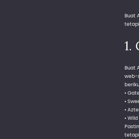
Buat A
tetapi
1.
Buat 
web-s
berik
• Gat
• Swe
• Azt
• Wild
Pasti
tetap