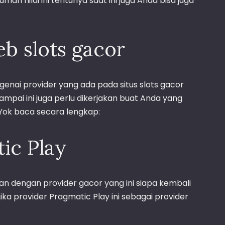
an nilai ini tentunya saat ini juga Anda bisa juga
b slots gacor
enai provider yang ada pada situs slots gacor
Sampai ini juga perlu dikerjakan buat Anda yang
 Yok baca secara lengkap:
ic Play
an dengan provider gacor yang ini siapa kembali
ka provider Pragmatic Play ini sebagai provider