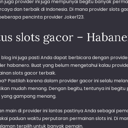
n juga provider ini juga mempunyai begitu banyak perma
rcaya dan terbaik di Indonesia. Di mana provider slots 
beberapa pencinta provider Joker123.
tus slots gacor – Haban
di blog ini juga pasti Anda dapat berbicara dengan provi
der habanero. Buat yang belum mengetahui kalau provider
inan slots gacor terbaik.
a? Pastilah karena dalam provider gacor ini selalu mela
tikan mudah menang. Dengan begitu, tentunya ini begitu p
 yang gampang menang.
n main di provider ini lantas pastinya Anda sebagai pem
ai paduan waktu perputaran permainan slots ini. Di man
laman terpilih untuk banyak pemain.