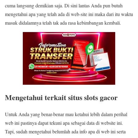
cuma langsung demikian saja. Di sini lantas Anda pun butuh
mengetahui apa yang telah ada di web-site ini maka dari itu waktu
masuk didalamnya telah tak ada rasa kebimbangan kembali.
Mengetahui terkait situs slots gacor
Untuk Anda yang benar-benar mau ketahui lebih dalam perihal
web ini pastinya dapat tekuni apa sebagai data di website ini.
Tapi, sudah mengetahui belumlah ada info apa di web ini serta