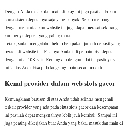
Dengan Anda masuk dan main di blog ini juga pastilah bukan
cuma sistem depositnya saja yang banyak. Sebab memang
dengan memanfaatkan website ini juga dapat merasai sekurang-
kurangnya deposit yang paling murah.
Tetapi, sudah mengetahui belum berapakah jumlah deposit yang
berada di website ini. Pastinya Anda jadi pemain bisa deposit
dengan nilai 10K saja. Renungkan dengan nilai ini pastinya saat
ini lantas Anda bisa pula langsung main secara mudah.
Kenal provider dalam web slots gacor
Kemungkinan barusan di atas Anda udah selintas mengenali
terkait provider yang ada pada situs slots gacor dan kesempatan
ini pastilah dapat mengenalinya lebih jauh kembali. Sampai ini
juga penting dikerjakan buat Anda yang bakal masuk dan main di