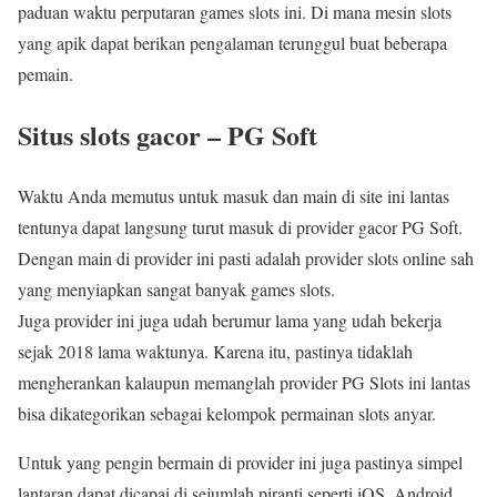
paduan waktu perputaran games slots ini. Di mana mesin slots
yang apik dapat berikan pengalaman terunggul buat beberapa
pemain.
Situs slots gacor – PG Soft
Waktu Anda memutus untuk masuk dan main di site ini lantas
tentunya dapat langsung turut masuk di provider gacor PG Soft.
Dengan main di provider ini pasti adalah provider slots online sah
yang menyiapkan sangat banyak games slots.
Juga provider ini juga udah berumur lama yang udah bekerja
sejak 2018 lama waktunya. Karena itu, pastinya tidaklah
mengherankan kalaupun memanglah provider PG Slots ini lantas
bisa dikategorikan sebagai kelompok permainan slots anyar.
Untuk yang pengin bermain di provider ini juga pastinya simpel
lantaran dapat dicapai di sejumlah piranti seperti iOS, Android