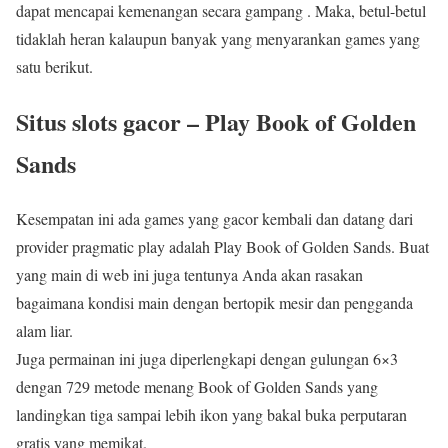
dapat mencapai kemenangan secara gampang . Maka, betul-betul
tidaklah heran kalaupun banyak yang menyarankan games yang
satu berikut.
Situs slots gacor – Play Book of Golden
Sands
Kesempatan ini ada games yang gacor kembali dan datang dari
provider pragmatic play adalah Play Book of Golden Sands. Buat
yang main di web ini juga tentunya Anda akan rasakan
bagaimana kondisi main dengan bertopik mesir dan pengganda
alam liar.
Juga permainan ini juga diperlengkapi dengan gulungan 6×3
dengan 729 metode menang Book of Golden Sands yang
landingkan tiga sampai lebih ikon yang bakal buka perputaran
gratis yang memikat.