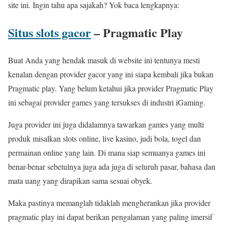
site ini. Ingin tahu apa sajakah? Yok baca lengkapnya:
Situs slots gacor
– Pragmatic Play
Buat Anda yang hendak masuk di website ini tentunya mesti
kenalan dengan provider gacor yang ini siapa kembali jika bukan
Pragmatic play. Yang belum ketahui jika provider Pragmatic Play
ini sebagai provider games yang tersukses di industri iGaming.
Juga provider ini juga didalamnya tawarkan games yang multi
produk misalkan slots online, live kasino, judi bola, togel dan
permainan online yang lain. Di mana siap semuanya games ini
benar-benar sebetulnya juga ada juga di seluruh pasar, bahasa dan
mata uang yang dirapikan sama sesuai obyek.
Maka pastinya memanglah tidaklah mengherankan jika provider
pragmatic play ini dapat berikan pengalaman yang paling imersif