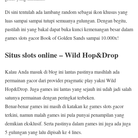
Di sini tentulah ada lambang random sebagai ikon khusus yang
luas sampai sampai tutupi semuanya gulungan. Dengan begitu,
pastilah ini yang bakal dapat buka kunci kemenangan besar dalam
games slots gacor Book of Golden Sands sampai 10.000x!
Situs slots online – Wild Hop&Drop
Kalau Anda masuk di blog ini lantas pastinya masihlah ada
permainan gacor dari provider pragmatic play yakni Wild
Hop&Drop. Juga games ini lantas yang sejauh ini udah jadi salah
satunya permainan dengan peringkat terbeken.
Benar-benar games ini masih di katakan ke games slots gacor
terkini, namun malah games ini pula punyai penampilan yang
demikian eksklusif. Serta pastinya dalam games ini juga ada juga
5 gulungan yang lalu dipisah ke 4 lines.