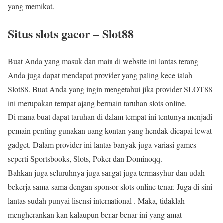
yang memikat.
Situs slots gacor – Slot88
Buat Anda yang masuk dan main di website ini lantas terang
Anda juga dapat mendapat provider yang paling kece ialah
Slot88. Buat Anda yang ingin mengetahui jika provider SLOT88
ini merupakan tempat ajang bermain taruhan slots online.
Di mana buat dapat taruhan di dalam tempat ini tentunya menjadi
pemain penting gunakan uang kontan yang hendak dicapai lewat
gadget. Dalam provider ini lantas banyak juga variasi games
seperti Sportsbooks, Slots, Poker dan Dominoqq.
Bahkan juga seluruhnya juga sangat juga termasyhur dan udah
bekerja sama-sama dengan sponsor slots online tenar. Juga di sini
lantas sudah punyai lisensi international . Maka, tidaklah
mengherankan kan kalaupun benar-benar ini yang amat