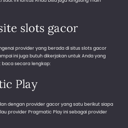
sti saat ini lantas Anda bisa juga langsung main
ite slots gacor
genai provider yang berada di situs slots gacor
Sampai ini juga butuh dikerjakan untuk Anda yang
ok baca secara lengkap:
ic Play
lan dengan provider gacor yang satu berikut siapa
au provider Pragmatic Play ini sebagai provider