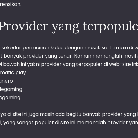
rensikan.
 Provider yang terpopule
 sekedar permainan kalau dengan masuk serta main di w
t banyak provider yang tenar. Namun memanglah masih
i bawah ini yakni provider yang terpopuler di web-site ini:
gmatic play
anero
degaming
rogaming
nya di site ini juga masih ada begitu banyak provider ya
i, yang sangat populer di site ini memanglah provider ya