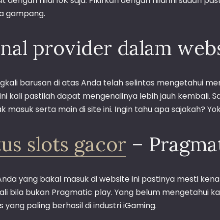
t dengan nilai 10K saja. Pikirkan dengan nilai ini sudah pa
a gampang.
nal provider dalam webs
gkali barusan di atas Anda telah selintas mengetahui men
ini kali pastilah dapat mengenalinya lebih jauh kembali. 
k masuk serta main di site ini. Ingin tahu apa sajakah? Y
tus slots gacor
– Pragmat
Anda yang bakal masuk di website ini pastinya mesti kena
li bila bukan Pragmatic play. Yang belum mengetahui kal
yang paling berhasil di industri iGaming.