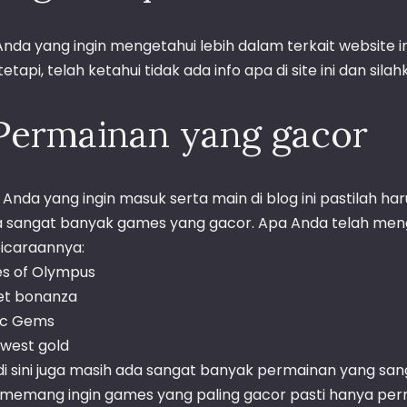
nda yang ingin mengetahui lebih dalam terkait website ini
etapi, telah ketahui tidak ada info apa di site ini dan sila
 Permainan yang gacor
 Anda yang ingin masuk serta main di blog ini pastilah h
da sangat banyak games yang gacor. Apa Anda telah menge
caraannya:
es of Olympus
et bonanza
ec Gems
 west gold
 di sini juga masih ada sangat banyak permainan yang san
 memang ingin games yang paling gacor pasti hanya per