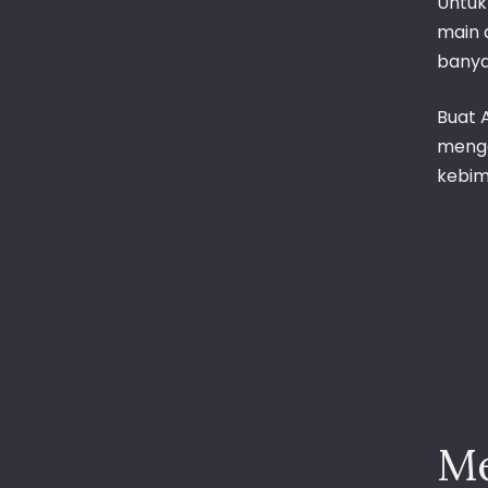
Untuk
main 
banya
Buat A
menge
kebim
Me