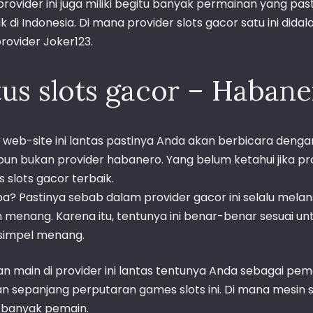
provider ini juga miliki begitu banyak permainan yang pa
ik di Indonesia. Di mana provider slots gacor satu ini 
rovider Joker123.
tus slots gacor – Haban
di web-site ini lantas pastinya Anda akan berbicara deng
pun bukan provider habanero. Yang belum ketahui jika pro
 slots gacor terbaik.
a? Pastinya sebab dalam provider gacor ini selalu melan
n menang. Karena itu, tentunya ini benar-benar sesuai un
simpel menang.
n main di provider ini lantas tentunya Anda sebagai pe
n sepanjang perputaran games slots ini. Di mana mesin
 banyak pemain.