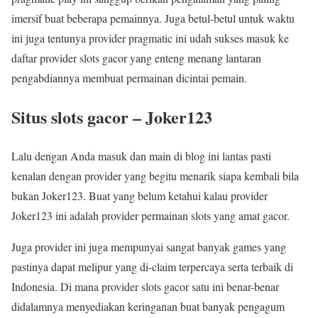
imersif buat beberapa pemainnya. Juga betul-betul untuk waktu
ini juga tentunya provider pragmatic ini udah sukses masuk ke
daftar provider slots gacor yang enteng menang lantaran
pengabdiannya membuat permainan dicintai pemain.
Situs slots gacor – Joker123
Lalu dengan Anda masuk dan main di blog ini lantas pasti
kenalan dengan provider yang begitu menarik siapa kembali bila
bukan Joker123. Buat yang belum ketahui kalau provider
Joker123 ini adalah provider permainan slots yang amat gacor.
Juga provider ini juga mempunyai sangat banyak games yang
pastinya dapat melipur yang di-claim terpercaya serta terbaik di
Indonesia. Di mana provider slots gacor satu ini benar-benar
didalamnya menyediakan keringanan buat banyak pengagum