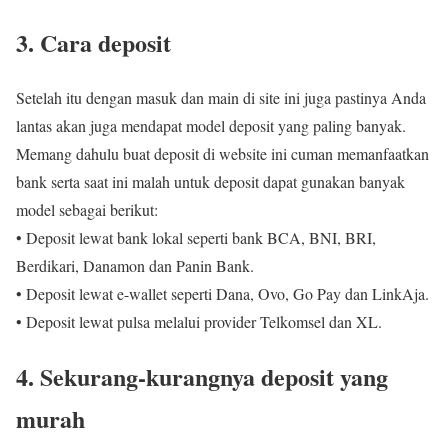
3. Cara deposit
Setelah itu dengan masuk dan main di site ini juga pastinya Anda
lantas akan juga mendapat model deposit yang paling banyak.
Memang dahulu buat deposit di website ini cuman memanfaatkan
bank serta saat ini malah untuk deposit dapat gunakan banyak
model sebagai berikut:
• Deposit lewat bank lokal seperti bank BCA, BNI, BRI,
Berdikari, Danamon dan Panin Bank.
• Deposit lewat e-wallet seperti Dana, Ovo, Go Pay dan LinkAja.
• Deposit lewat pulsa melalui provider Telkomsel dan XL.
4. Sekurang-kurangnya deposit yang
murah