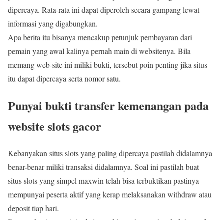
dipercaya. Rata-rata ini dapat diperoleh secara gampang lewat
informasi yang digabungkan.
Apa berita itu bisanya mencakup petunjuk pembayaran dari
pemain yang awal kalinya pernah main di websitenya. Bila
memang web-site ini miliki bukti, tersebut poin penting jika situs
itu dapat dipercaya serta nomor satu.
Punyai bukti transfer kemenangan pada
website slots gacor
Kebanyakan situs slots yang paling dipercaya pastilah didalamnya
benar-benar miliki transaksi didalamnya. Soal ini pastilah buat
situs slots yang simpel maxwin telah bisa terbuktikan pastinya
mempunyai peserta aktif yang kerap melaksanakan withdraw atau
deposit tiap hari.