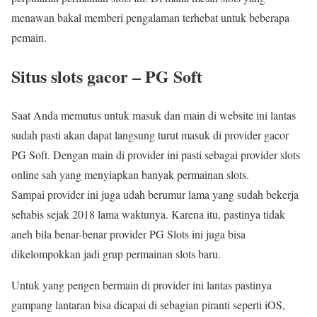
menawan bakal memberi pengalaman terhebat untuk beberapa
pemain.
Situs slots gacor – PG Soft
Saat Anda memutus untuk masuk dan main di website ini lantas
sudah pasti akan dapat langsung turut masuk di provider gacor
PG Soft. Dengan main di provider ini pasti sebagai provider slots
online sah yang menyiapkan banyak permainan slots.
Sampai provider ini juga udah berumur lama yang sudah bekerja
sehabis sejak 2018 lama waktunya. Karena itu, pastinya tidak
aneh bila benar-benar provider PG Slots ini juga bisa
dikelompokkan jadi grup permainan slots baru.
Untuk yang pengen bermain di provider ini lantas pastinya
gampang lantaran bisa dicapai di sebagian piranti seperti iOS,