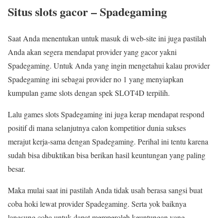
Situs slots gacor – Spadegaming
Saat Anda menentukan untuk masuk di web-site ini juga pastilah
Anda akan segera mendapat provider yang gacor yakni
Spadegaming. Untuk Anda yang ingin mengetahui kalau provider
Spadegaming ini sebagai provider no 1 yang menyiapkan
kumpulan game slots dengan spek SLOT4D terpilih.
Lalu games slots Spadegaming ini juga kerap mendapat respond
positif di mana selanjutnya calon kompetitior dunia sukses
merajut kerja-sama dengan Spadegaming. Perihal ini tentu karena
sudah bisa dibuktikan bisa berikan hasil keuntungan yang paling
besar.
Maka mulai saat ini pastilah Anda tidak usah berasa sangsi buat
coba hoki lewat provider Spadegaming. Serta yok baiknya
langsung coba untuk dapat memperoleh keuntungan yang