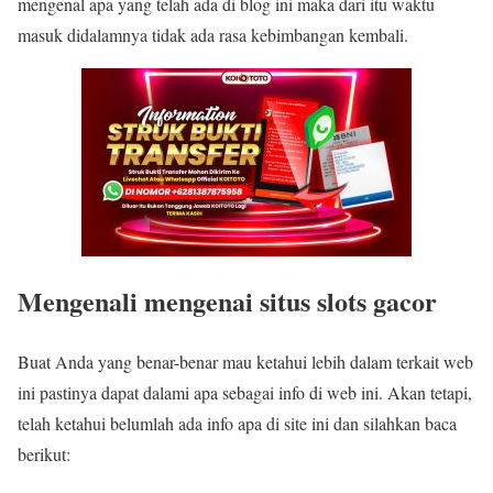
mengenal apa yang telah ada di blog ini maka dari itu waktu
masuk didalamnya tidak ada rasa kebimbangan kembali.
Mengenali mengenai situs slots gacor
Buat Anda yang benar-benar mau ketahui lebih dalam terkait web
ini pastinya dapat dalami apa sebagai info di web ini. Akan tetapi,
telah ketahui belumlah ada info apa di site ini dan silahkan baca
berikut: