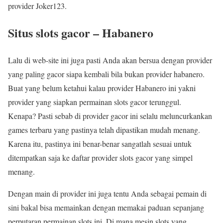
provider Joker123.
Situs slots gacor – Habanero
Lalu di web-site ini juga pasti Anda akan bersua dengan provider
yang paling gacor siapa kembali bila bukan provider habanero.
Buat yang belum ketahui kalau provider Habanero ini yakni
provider yang siapkan permainan slots gacor terunggul.
Kenapa? Pasti sebab di provider gacor ini selalu meluncurkankan
games terbaru yang pastinya telah dipastikan mudah menang.
Karena itu, pastinya ini benar-benar sangatlah sesuai untuk
ditempatkan saja ke daftar provider slots gacor yang simpel
menang.
Dengan main di provider ini juga tentu Anda sebagai pemain di
sini bakal bisa memainkan dengan memakai paduan sepanjang
perputaran permainan slots ini. Di mana mesin slots yang