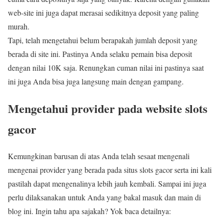
web-site ini juga dapat merasai sedikitnya deposit yang paling
murah.
Tapi, telah mengetahui belum berapakah jumlah deposit yang
berada di site ini. Pastinya Anda selaku pemain bisa deposit
dengan nilai 10K saja. Renungkan cuman nilai ini pastinya saat
ini juga Anda bisa juga langsung main dengan gampang.
Mengetahui provider pada website slots
gacor
Kemungkinan barusan di atas Anda telah sesaat mengenali
mengenai provider yang berada pada situs slots gacor serta ini kali
pastilah dapat mengenalinya lebih jauh kembali. Sampai ini juga
perlu dilaksanakan untuk Anda yang bakal masuk dan main di
blog ini. Ingin tahu apa sajakah? Yok baca detailnya: