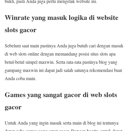
bukti, pasti Anda juga perlu mengelak website ini.
Winrate yang masuk logika di website
slots gacor
Sebelum saat main pastinya Anda juga butuh cari dengan masuk
di web slots online dengan memandang posisi situs slots apa
betul-betul simpel maxwin. Serta rata-rata pastinya blog yang
gampang maxwin ini dapat jadi salah satunya rekomendasi buat
Anda coba main.
Games yang sangat gacor di web slots
gacor
Untuk Anda yang ingin masuk serta main di blog ini tentunya
dapat coba games yang amat gacor. Dengan begitu, untuk dapat