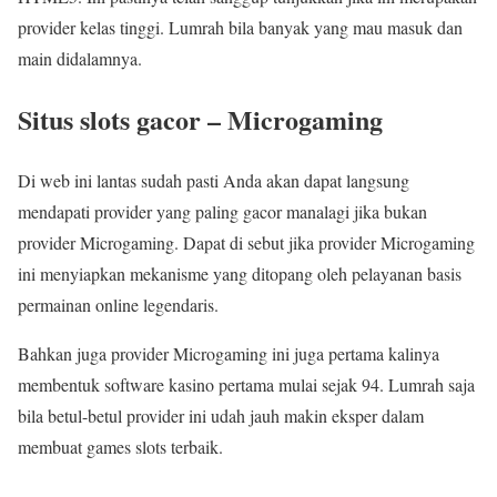
provider kelas tinggi. Lumrah bila banyak yang mau masuk dan
main didalamnya.
Situs slots gacor – Microgaming
Di web ini lantas sudah pasti Anda akan dapat langsung
mendapati provider yang paling gacor manalagi jika bukan
provider Microgaming. Dapat di sebut jika provider Microgaming
ini menyiapkan mekanisme yang ditopang oleh pelayanan basis
permainan online legendaris.
Bahkan juga provider Microgaming ini juga pertama kalinya
membentuk software kasino pertama mulai sejak 94. Lumrah saja
bila betul-betul provider ini udah jauh makin eksper dalam
membuat games slots terbaik.