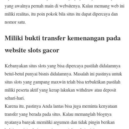
yang awalnya pernah main di websitenya. Kalau memang web ini
miliki realitas, itu poin pokok bila situs itu dapat dipercaya dan
nomor satu.
Miliki bukti transfer kemenangan pada
website slots gacor
Kebanyakan situs slots yang bisa dipercaya pastilah didalamnya
betul-betul punyai bisnis didalamnya. Masalah ini pastinya untuk
situs slots yang gampang maxwin telah bisa terbuktikan pastilah
miliki peserta aktif yang kerap lakukan withdraw atau deposit
sehari-hari.
Karena itu, pastinya Anda lantas bisa juga meminta kenyataan
transfer yang berada pada situs. Kalau memanglah blognya
nyatanya banyak memiliki argumen dan tidak pingin berikan