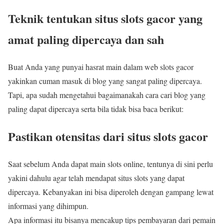
Teknik tentukan situs slots gacor yang
amat paling dipercaya dan sah
Buat Anda yang punyai hasrat main dalam web slots gacor
yakinkan cuman masuk di blog yang sangat paling dipercaya.
Tapi, apa sudah mengetahui bagaimanakah cara cari blog yang
paling dapat dipercaya serta bila tidak bisa baca berikut:
Pastikan otensitas dari situs slots gacor
Saat sebelum Anda dapat main slots online, tentunya di sini perlu
yakini dahulu agar telah mendapat situs slots yang dapat
dipercaya. Kebanyakan ini bisa diperoleh dengan gampang lewat
informasi yang dihimpun.
Apa informasi itu bisanya mencakup tips pembayaran dari pemain