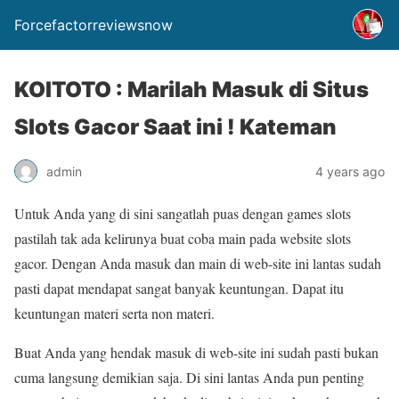
Forcefactorreviewsnow
KOITOTO : Marilah Masuk di Situs
Slots Gacor Saat ini ! Kateman
admin
4 years ago
Untuk Anda yang di sini sangatlah puas dengan games slots
pastilah tak ada kelirunya buat coba main pada website slots
gacor. Dengan Anda masuk dan main di web-site ini lantas sudah
pasti dapat mendapat sangat banyak keuntungan. Dapat itu
keuntungan materi serta non materi.
Buat Anda yang hendak masuk di web-site ini sudah pasti bukan
cuma langsung demikian saja. Di sini lantas Anda pun penting