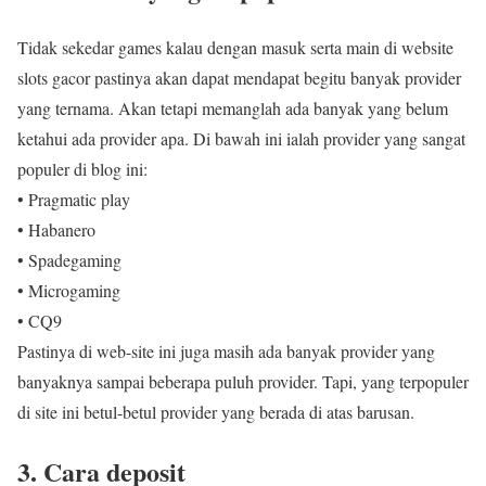
Tidak sekedar games kalau dengan masuk serta main di website
slots gacor pastinya akan dapat mendapat begitu banyak provider
yang ternama. Akan tetapi memanglah ada banyak yang belum
ketahui ada provider apa. Di bawah ini ialah provider yang sangat
populer di blog ini:
• Pragmatic play
• Habanero
• Spadegaming
• Microgaming
• CQ9
Pastinya di web-site ini juga masih ada banyak provider yang
banyaknya sampai beberapa puluh provider. Tapi, yang terpopuler
di site ini betul-betul provider yang berada di atas barusan.
3. Cara deposit