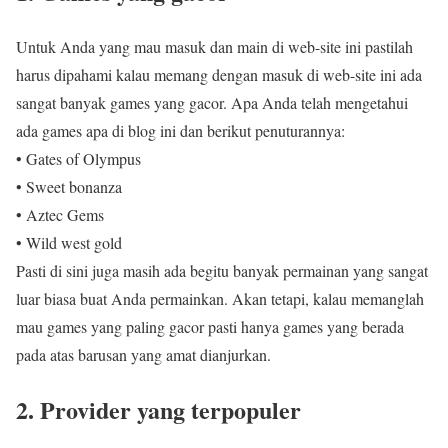
Untuk Anda yang mau masuk dan main di web-site ini pastilah
harus dipahami kalau memang dengan masuk di web-site ini ada
sangat banyak games yang gacor. Apa Anda telah mengetahui
ada games apa di blog ini dan berikut penuturannya:
• Gates of Olympus
• Sweet bonanza
• Aztec Gems
• Wild west gold
Pasti di sini juga masih ada begitu banyak permainan yang sangat
luar biasa buat Anda permainkan. Akan tetapi, kalau memanglah
mau games yang paling gacor pasti hanya games yang berada
pada atas barusan yang amat dianjurkan.
2. Provider yang terpopuler