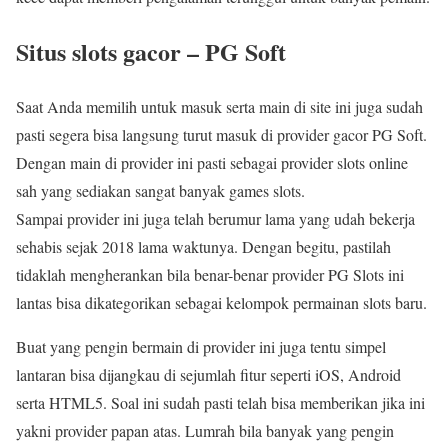
Situs slots gacor – PG Soft
Saat Anda memilih untuk masuk serta main di site ini juga sudah
pasti segera bisa langsung turut masuk di provider gacor PG Soft.
Dengan main di provider ini pasti sebagai provider slots online
sah yang sediakan sangat banyak games slots.
Sampai provider ini juga telah berumur lama yang udah bekerja
sehabis sejak 2018 lama waktunya. Dengan begitu, pastilah
tidaklah mengherankan bila benar-benar provider PG Slots ini
lantas bisa dikategorikan sebagai kelompok permainan slots baru.
Buat yang pengin bermain di provider ini juga tentu simpel
lantaran bisa dijangkau di sejumlah fitur seperti iOS, Android
serta HTML5. Soal ini sudah pasti telah bisa memberikan jika ini
yakni provider papan atas. Lumrah bila banyak yang pengin