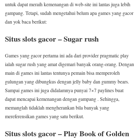
untuk dapat meraih kemenangan di web-site ini lantas juga lebih
gampang. Tetapi, sudah mengetahui belum apa games yang gacor
dan yok baca berikut:
Situs slots gacor – Sugar rush
Games yang gacor pertama ini ada dari provider pragmatic play
ialah sugar rush yang amat digemari banyak orang-orang. Dengan
main di games ini lantas tentunya pemain bisa memperoleh
gulungan yang dibungkus dengan jelly baby dan gummy bears.
Sampai games ini juga didalamnya punyai 7×7 paylines buat
dapat mencapai kemenangan dengan gampang . Sehingga,
memanglah tidaklah mengherankan bila banyak yang
mereferensikan games yang satu berikut.
Situs slots gacor – Play Book of Golden