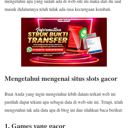
mengetahui apa yang sudah ada di web-site ini maka dari itu saat
masuk didalamnya telah tidak ada rasa kecurigaan kembali.
Mengetahui mengenai situs slots gacor
Buat Anda yang ingin mengetahui lebih dalam terkait web ini
pastilah dapat tekuni apa sebagai data di web-site ini. Tetapi, telah
mengetahui tak ada data apa di blog ini dan silahkan baca berikut:
1. Games yang gacor