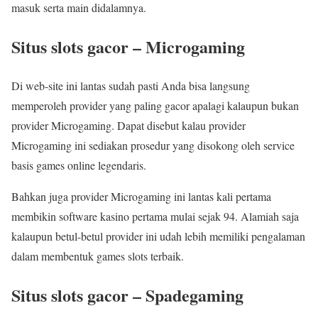
masuk serta main didalamnya.
Situs slots gacor – Microgaming
Di web-site ini lantas sudah pasti Anda bisa langsung
memperoleh provider yang paling gacor apalagi kalaupun bukan
provider Microgaming. Dapat disebut kalau provider
Microgaming ini sediakan prosedur yang disokong oleh service
basis games online legendaris.
Bahkan juga provider Microgaming ini lantas kali pertama
membikin software kasino pertama mulai sejak 94. Alamiah saja
kalaupun betul-betul provider ini udah lebih memiliki pengalaman
dalam membentuk games slots terbaik.
Situs slots gacor – Spadegaming