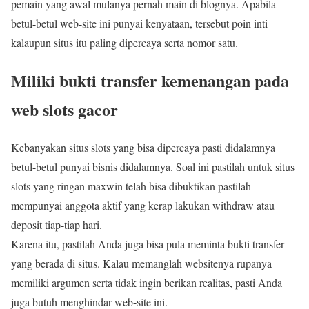
pemain yang awal mulanya pernah main di blognya. Apabila
betul-betul web-site ini punyai kenyataan, tersebut poin inti
kalaupun situs itu paling dipercaya serta nomor satu.
Miliki bukti transfer kemenangan pada
web slots gacor
Kebanyakan situs slots yang bisa dipercaya pasti didalamnya
betul-betul punyai bisnis didalamnya. Soal ini pastilah untuk situs
slots yang ringan maxwin telah bisa dibuktikan pastilah
mempunyai anggota aktif yang kerap lakukan withdraw atau
deposit tiap-tiap hari.
Karena itu, pastilah Anda juga bisa pula meminta bukti transfer
yang berada di situs. Kalau memanglah websitenya rupanya
memiliki argumen serta tidak ingin berikan realitas, pasti Anda
juga butuh menghindar web-site ini.