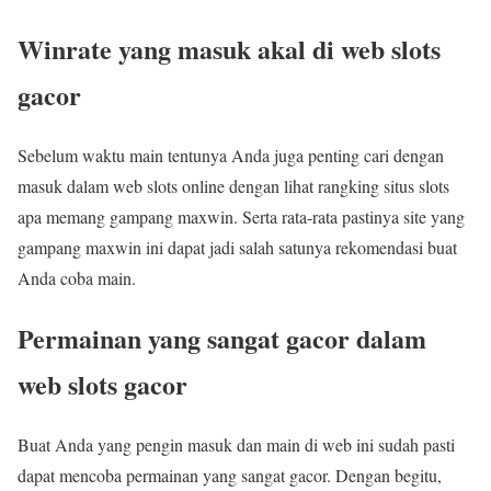
Winrate yang masuk akal di web slots
gacor
Sebelum waktu main tentunya Anda juga penting cari dengan
masuk dalam web slots online dengan lihat rangking situs slots
apa memang gampang maxwin. Serta rata-rata pastinya site yang
gampang maxwin ini dapat jadi salah satunya rekomendasi buat
Anda coba main.
Permainan yang sangat gacor dalam
web slots gacor
Buat Anda yang pengin masuk dan main di web ini sudah pasti
dapat mencoba permainan yang sangat gacor. Dengan begitu,