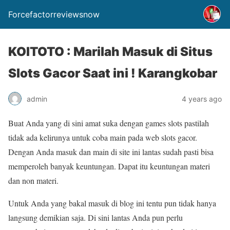
Forcefactorreviewsnow
KOITOTO : Marilah Masuk di Situs
Slots Gacor Saat ini ! Karangkobar
admin
4 years ago
Buat Anda yang di sini amat suka dengan games slots pastilah
tidak ada kelirunya untuk coba main pada web slots gacor.
Dengan Anda masuk dan main di site ini lantas sudah pasti bisa
memperoleh banyak keuntungan. Dapat itu keuntungan materi
dan non materi.
Untuk Anda yang bakal masuk di blog ini tentu pun tidak hanya
langsung demikian saja. Di sini lantas Anda pun perlu