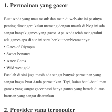
1. Permainan yang gacor
Buat Anda yang mau masuk dan main di web-site ini pastinya
penting dimengerti kalau memang dengan masuk di blog ini ada
sangat banyak games yang gacor. Apa Anda telah mengetahui
ada games apa di site ini serta berikut pembicaraannya:
• Gates of Olympus
• Sweet bonanza
• Aztec Gems
• Wild west gold
Pastilah di sini juga masih ada sangat banyak permainan yang
sangat bagus buat Anda permainkan. Tapi, kalau betul-betul mau
games yang sangat gacor pasti hanya games yang berada di atas
barusan yang sangat disarankan.
2. Provider yang terpopuler