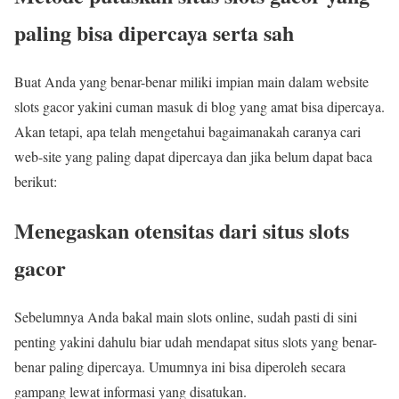
paling bisa dipercaya serta sah
Buat Anda yang benar-benar miliki impian main dalam website
slots gacor yakini cuman masuk di blog yang amat bisa dipercaya.
Akan tetapi, apa telah mengetahui bagaimanakah caranya cari
web-site yang paling dapat dipercaya dan jika belum dapat baca
berikut:
Menegaskan otensitas dari situs slots
gacor
Sebelumnya Anda bakal main slots online, sudah pasti di sini
penting yakini dahulu biar udah mendapat situs slots yang benar-
benar paling dipercaya. Umumnya ini bisa diperoleh secara
gampang lewat informasi yang disatukan.