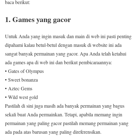
baca berikut:
1. Games yang gacor
Untuk Anda yang ingin masuk dan main di web ini pasti penting
dipahami kalau betul-betul dengan masuk di website ini ada
sangat banyak permainan yang gacor. Apa Anda telah ketahui
ada games apa di web ini dan berikut pembicaraannya:
• Gates of Olympus
• Sweet bonanza
• Aztec Gems
• Wild west gold
Pastilah di sini juga masih ada banyak permainan yang bagus
sekali buat Anda permainkan. Tetapi, apabila memang ingin
permainan yang paling gacor pastilah memang permainan yang
ada pada atas barusan yang paling direferensikan.