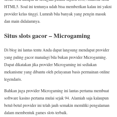
HTML5. Soal ini tentunya udah bisa memberikan kalau ini yakni
provider kelas tinggi. Lumrah bila banyak yang pengin masuk
dan main didalamnya.
Situs slots gacor – Microgaming
Di blog ini lantas tentu Anda dapat langsung mendapat provider
yang paling gacor manalagi bila bukan provider Microgaming.
Dapat dikatakan jika provider Microgaming ini sediakan
mekanisme yang dibantu oleh pelayanan basis permainan online
legendaris.
Bahkan juga provider Microgaming ini lantas pertama membuat
software kasino pertama mulai sejak 94. Alamiah saja kalaupun
betul-betul provider ini telah jauh semakin memiliki pengalaman
dalam membentuk games slots terbaik.