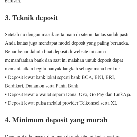
barusan.
3. Teknik deposit
Setelah itu dengan masuk serta main di site ini lantas sudah pasti
Anda lantas juga mendapat model deposit yang paling beraneka.
Benar-benar dahulu buat deposit di website ini cuma
memanfaatkan bank dan saat ini malahan untuk deposit dapat
memanfaatkan begitu banyak langkah sebagaimana berikut:
• Deposit lewat bank lokal seperti bank BCA, BNI, BRI,
Berdikari, Danamon serta Panin Bank.
• Deposit lewat e-wallet seperti Dana, Ovo, Go Pay dan LinkAja.
• Deposit lewat pulsa melalui provider Telkomsel serta XL.
4. Minimum deposit yang murah
Dengan Anda masuk dan main di web-site ini lantas pastinya