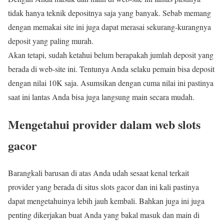
tidak hanya teknik depositnya saja yang banyak. Sebab memang
dengan memakai site ini juga dapat merasai sekurang-kurangnya
deposit yang paling murah.
Akan tetapi, sudah ketahui belum berapakah jumlah deposit yang
berada di web-site ini. Tentunya Anda selaku pemain bisa deposit
dengan nilai 10K saja. Asumsikan dengan cuma nilai ini pastinya
saat ini lantas Anda bisa juga langsung main secara mudah.
Mengetahui provider dalam web slots
gacor
Barangkali barusan di atas Anda udah sesaat kenal terkait
provider yang berada di situs slots gacor dan ini kali pastinya
dapat mengetahuinya lebih jauh kembali. Bahkan juga ini juga
penting dikerjakan buat Anda yang bakal masuk dan main di