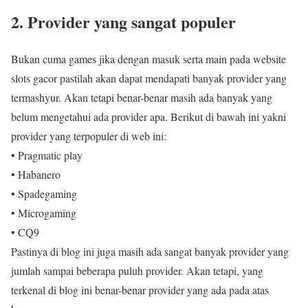
2. Provider yang sangat populer
Bukan cuma games jika dengan masuk serta main pada website
slots gacor pastilah akan dapat mendapati banyak provider yang
termashyur. Akan tetapi benar-benar masih ada banyak yang
belum mengetahui ada provider apa. Berikut di bawah ini yakni
provider yang terpopuler di web ini:
• Pragmatic play
• Habanero
• Spadegaming
• Microgaming
• CQ9
Pastinya di blog ini juga masih ada sangat banyak provider yang
jumlah sampai beberapa puluh provider. Akan tetapi, yang
terkenal di blog ini benar-benar provider yang ada pada atas