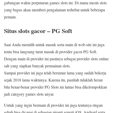
gabungan waktu perputaran games slots ini. Di mana mesin slots
yang bagus akan memberi pengalaman terhebat untuk beberapa
pemain.
Situs slots gacor – PG Soft
Saat Anda memilih untuk masuk serta main di web-site ini juga
tentu bisa langsung turut masuk di provider gacor PG Soft.
Dengan main di provider ini pastinya sebagai provider slots online
sah yang siapkan banyak permainan slots.
Sampai provider ini juga telah berumur lama yang sudah bekerja
sejak 2018 lama waktunya. Karena itu, pastilah tidaklah heran
bila benar-benar provider PG Slots ini lantas bisa dikelompokkan
jadi category games slots anyar.
Untuk yang ingin bermain di provider ini juga tentunya ringan
sebab bisa dicapai di sebagian piranti seperti iOS, Android serta