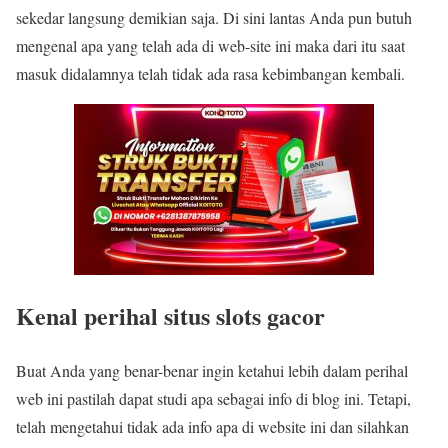
sekedar langsung demikian saja. Di sini lantas Anda pun butuh
mengenal apa yang telah ada di web-site ini maka dari itu saat
masuk didalamnya telah tidak ada rasa kebimbangan kembali.
Kenal perihal situs slots gacor
Buat Anda yang benar-benar ingin ketahui lebih dalam perihal
web ini pastilah dapat studi apa sebagai info di blog ini. Tetapi,
telah mengetahui tidak ada info apa di website ini dan silahkan