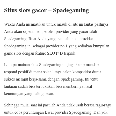
Situs slots gacor – Spadegaming
Waktu Anda memastikan untuk masuk di site ini lantas pastinya
Anda akan segera memperoleh provider yang gacor ialah
Spadegaming. Buat Anda yang mau tahu jika provider
Spadegaming ini sebagai provider no 1 yang sediakan kumpulan
game slots dengan feature SLOT4D terpilih.
Lalu permainan slots Spadegaming ini juga kerap mendapati
respond positif di mana selanjutnya calon kompetitior dunia
sukses merajut kerja-sama dengan Spadegaming. Ini tentu
lantaran sudah bisa terbuktikan bisa memberinya hasil
keuntungan yang paling besar.
Sehingga mulai saat ini pastilah Anda tidak usah berasa ragu-ragu
untuk coba peruntungan lewat provider Spadegaming. Dan yok