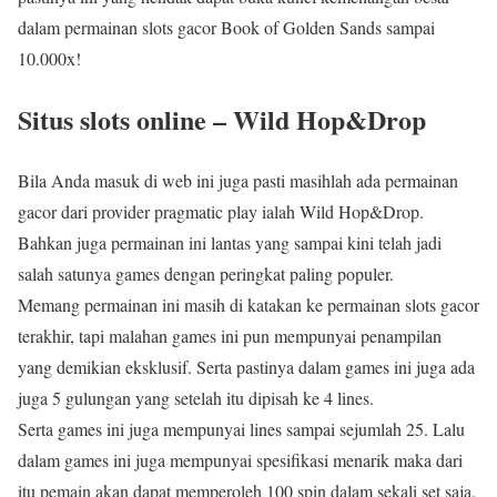
dalam permainan slots gacor Book of Golden Sands sampai
10.000x!
Situs slots online – Wild Hop&Drop
Bila Anda masuk di web ini juga pasti masihlah ada permainan
gacor dari provider pragmatic play ialah Wild Hop&Drop.
Bahkan juga permainan ini lantas yang sampai kini telah jadi
salah satunya games dengan peringkat paling populer.
Memang permainan ini masih di katakan ke permainan slots gacor
terakhir, tapi malahan games ini pun mempunyai penampilan
yang demikian eksklusif. Serta pastinya dalam games ini juga ada
juga 5 gulungan yang setelah itu dipisah ke 4 lines.
Serta games ini juga mempunyai lines sampai sejumlah 25. Lalu
dalam games ini juga mempunyai spesifikasi menarik maka dari
itu pemain akan dapat memperoleh 100 spin dalam sekali set saja.