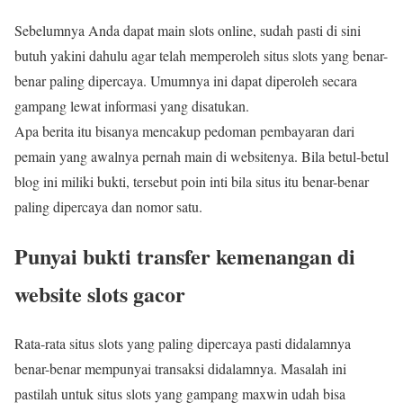
Sebelumnya Anda dapat main slots online, sudah pasti di sini
butuh yakini dahulu agar telah memperoleh situs slots yang benar-
benar paling dipercaya. Umumnya ini dapat diperoleh secara
gampang lewat informasi yang disatukan.
Apa berita itu bisanya mencakup pedoman pembayaran dari
pemain yang awalnya pernah main di websitenya. Bila betul-betul
blog ini miliki bukti, tersebut poin inti bila situs itu benar-benar
paling dipercaya dan nomor satu.
Punyai bukti transfer kemenangan di
website slots gacor
Rata-rata situs slots yang paling dipercaya pasti didalamnya
benar-benar mempunyai transaksi didalamnya. Masalah ini
pastilah untuk situs slots yang gampang maxwin udah bisa