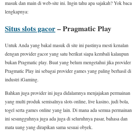
masuk dan main di web-site ini. Ingin tahu apa sajakah? Yok baca
lengkapnya:
Situs slots gacor
– Pragmatic Play
Untuk Anda yang bakal masuk di site ini pastinya mesti kenalan
dengan provider gacor yang satu berikut siapa kembali kalaupun
bukan Pragmatic play. Buat yang belum mengetahui jika provider
Pragmatic Play ini sebagai provider games yang paling berhasil di
industri iGaming.
Bahkan juga provider ini juga didalamnya menjajakan permainan
yang multi produk semisalnya slots online, live kasino, judi bola,
togel serta games online yang lain. Di mana ada semua permainan
ini sesungguhnya juga ada juga di seluruhnya pasar, bahasa dan
mata uang yang dirapikan sama sesuai obyek.