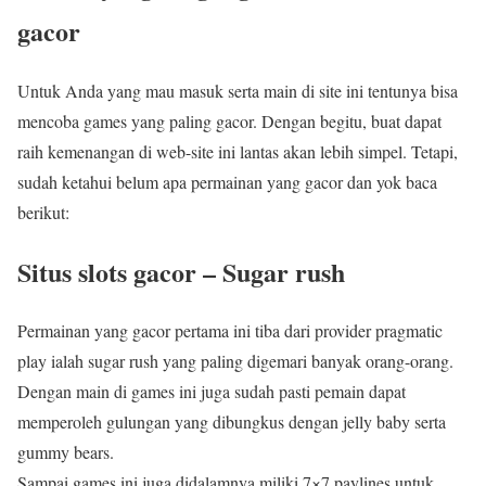
gacor
Untuk Anda yang mau masuk serta main di site ini tentunya bisa
mencoba games yang paling gacor. Dengan begitu, buat dapat
raih kemenangan di web-site ini lantas akan lebih simpel. Tetapi,
sudah ketahui belum apa permainan yang gacor dan yok baca
berikut:
Situs slots gacor – Sugar rush
Permainan yang gacor pertama ini tiba dari provider pragmatic
play ialah sugar rush yang paling digemari banyak orang-orang.
Dengan main di games ini juga sudah pasti pemain dapat
memperoleh gulungan yang dibungkus dengan jelly baby serta
gummy bears.
Sampai games ini juga didalamnya miliki 7×7 paylines untuk