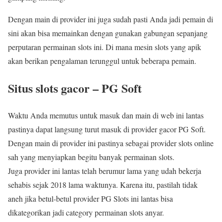
Dengan main di provider ini juga sudah pasti Anda jadi pemain di
sini akan bisa memainkan dengan gunakan gabungan sepanjang
perputaran permainan slots ini. Di mana mesin slots yang apik
akan berikan pengalaman terunggul untuk beberapa pemain.
Situs slots gacor – PG Soft
Waktu Anda memutus untuk masuk dan main di web ini lantas
pastinya dapat langsung turut masuk di provider gacor PG Soft.
Dengan main di provider ini pastinya sebagai provider slots online
sah yang menyiapkan begitu banyak permainan slots.
Juga provider ini lantas telah berumur lama yang udah bekerja
sehabis sejak 2018 lama waktunya. Karena itu, pastilah tidak
aneh jika betul-betul provider PG Slots ini lantas bisa
dikategorikan jadi category permainan slots anyar.