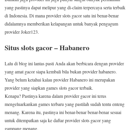
yang pastinya dapat melipur yang di-claim terpercaya serta terbaik
di Indonesia. Di mana provider slots gacor satu ini benar-benar
didalamnya memberikan kelapangan untuk banyak pengagum
provider Joker123.
Situs slots gacor – Habanero
Lalu di blog ini lantas pasti Anda akan berbicara dengan provider
yang amat gacor siapa kembali bila bukan provider habanero.
Yang belum ketahui kalau provider Habanero ini merupakan
provider yang siapkan games slots gacor terbaik.
Kenapa? Pastinya karena dalam provider gacor ini terus
mengeluarkankan games terbaru yang pastilah sudah tentu enteng
menang. Karena itu, pastinya ini benar-benar benar-benar sesuai
untuk ditempatkan saja ke daftar provider slots gacor yang
gampang menang.