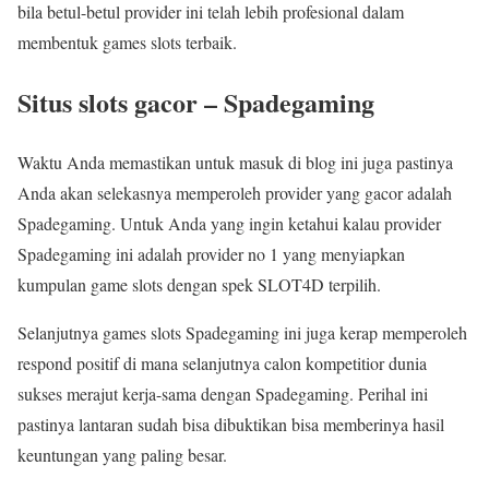
bila betul-betul provider ini telah lebih profesional dalam
membentuk games slots terbaik.
Situs slots gacor – Spadegaming
Waktu Anda memastikan untuk masuk di blog ini juga pastinya
Anda akan selekasnya memperoleh provider yang gacor adalah
Spadegaming. Untuk Anda yang ingin ketahui kalau provider
Spadegaming ini adalah provider no 1 yang menyiapkan
kumpulan game slots dengan spek SLOT4D terpilih.
Selanjutnya games slots Spadegaming ini juga kerap memperoleh
respond positif di mana selanjutnya calon kompetitior dunia
sukses merajut kerja-sama dengan Spadegaming. Perihal ini
pastinya lantaran sudah bisa dibuktikan bisa memberinya hasil
keuntungan yang paling besar.