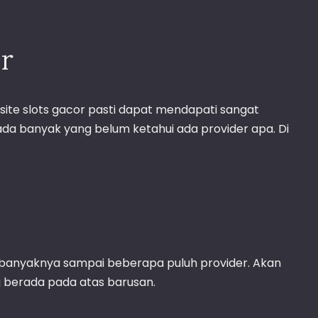
r
ite slots gacor pasti dapat mendapati sangat
a banyak yang belum ketahui ada provider apa. Di
ng banyaknya sampai beberapa puluh provider. Akan
ng berada pada atas barusan.