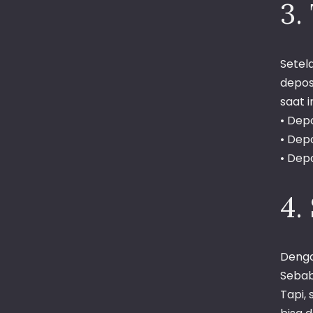
3.
Setel
depos
saat 
• Depo
• Depo
• Depo
4.
Denga
Sebab
Tapi,