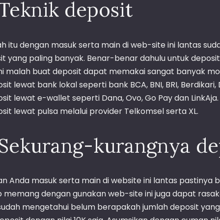
 Teknik deposit
ah itu dengan masuk serta main di web-site ini lantas s
it yang paling banyak. Benar-benar dahulu untuk deposi
ini malah buat deposit dapat memakai sangat banyak mo
sit lewat bank lokal seperti bank BCA, BNI, BRI, Berdikar
sit lewat e-wallet seperti Dana, Ovo, Go Pay dan LinkAja.
sit lewat pulsa melalui provider Telkomsel serta XL.
 Sekurang-kurangnya de
n Anda masuk serta main di website ini lantas pastinya 
 memang dengan gunakan web-site ini juga dapat rasak
 sudah mengetahui belum berapakah jumlah deposit yang b