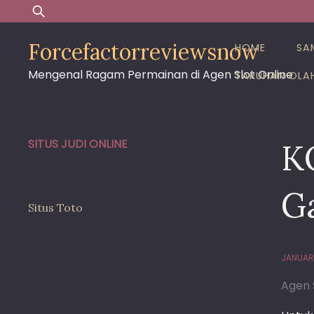
Skip
Search
to
for:
content
Forcefactorreviewsnow
HOME
SA
Mengenal Ragam Permainan di Agen Slot Online
TARUHAN OLA
SITUS JUDI ONLINE
K
Ga
Situs Toto
JANUARY
Agen 