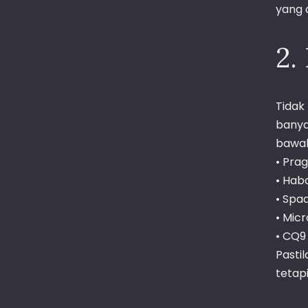
yang 
2.
Tidak
banya
bawah 
• Pra
• Hab
• Spa
• Mic
• CQ9
Pasti
tetap