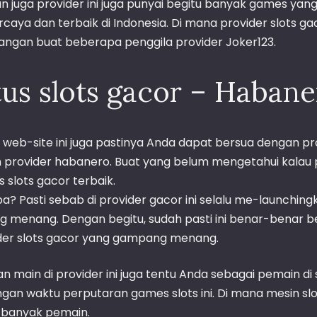
n juga provider ini juga punyai begitu banyak games yang
rcaya dan terbaik di Indonesia. Di mana provider slots 
angan buat beberapa penggila provider Joker123.
tus slots gacor – Haban
di web-site ini juga pastinya Anda dapat bersua dengan p
 provider habanero. Buat yang belum mengetahui kalau p
 slots gacor terbaik.
a? Pasti sebab di provider gacor ini selalu me-launching
g menang. Dengan begitu, sudah pasti ini benar-benar be
der slots gacor yang gampang menang.
n main di provider ini juga tentu Anda sebagai pemain d
gan waktu perputaran games slots ini. Di mana mesin s
 banyak pemain.