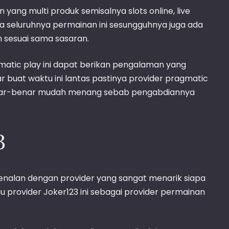
yang multi produk semisalnya slots online, live
 ada seluruhnya permainan ini sesungguhnya juga ada
n sesuai sama sasaran.
matic play ini dapat berikan pengalaman yang
 buat waktu ini lantas pastinya provider pragmatic
 benar-benar mudah menang sebab pengabdiannya
3
kenalan dengan provider yang sangat menarik siapa
u provider Joker123 ini sebagai provider permainan