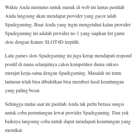
Waktu Anda memutus untuk masuk di web ini lantas pastilah
Anda langsung akan mendapat provider yang gacor ialah
Spadegaming. Buat Anda yang ingin mengetahui kalau provider
Spadegaming ini adalah provider no 1 yang siapkan list game
slots dengan feature SLOT4D terpilih.
Lalu games slots Spadegaming ini juga kerap mendapati respond
positif di mana selanjutnya calon kompetitior dunia sukses
merajut kerja-sama dengan Spadegaming. Masalah ini tentu
lantaran telah bisa dibuktikan bisa memberi hasil keuntungan
yang paling besar.
Sehingga mulai saat ini pastilah Anda tak perlu berasa sangsi
untuk coba peruntungan lewat provider Spadegaming. Dan yok
baiknya langsung coba untuk dapat mendapati keuntungan yang
memikat.