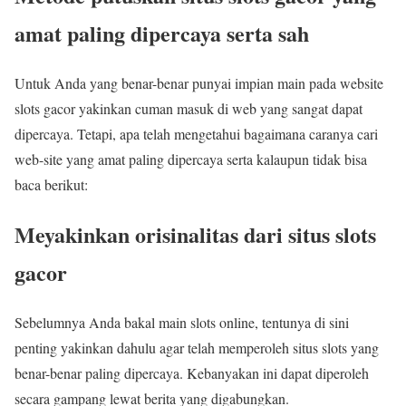
amat paling dipercaya serta sah
Untuk Anda yang benar-benar punyai impian main pada website
slots gacor yakinkan cuman masuk di web yang sangat dapat
dipercaya. Tetapi, apa telah mengetahui bagaimana caranya cari
web-site yang amat paling dipercaya serta kalaupun tidak bisa
baca berikut:
Meyakinkan orisinalitas dari situs slots
gacor
Sebelumnya Anda bakal main slots online, tentunya di sini
penting yakinkan dahulu agar telah memperoleh situs slots yang
benar-benar paling dipercaya. Kebanyakan ini dapat diperoleh
secara gampang lewat berita yang digabungkan.