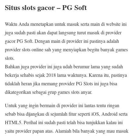
Situs slots gacor – PG Soft
Waktu Anda menetapkan untuk masuk serta main di website ini
juga sudah pasti akan dapat langsung turut masuk di provider
gacor PG Soft. Dengan main di provider ini pastinya adalah
provider slots online sah yang menyiapkan begitu banyak games
slots.
Bahkan juga provider ini juga udah berumur lama yang sudah
bekerja sehabis sejak 2018 lama waktunya. Karena itu, pastinya
tidaklah heran jika memang provider PG Slots ini juga bisa
dikategorikan sebagai grup games slots anyar.
Untuk yang ingin bermain di provider ini lantas tentu ringan
sebab bisa dijangkau di sejumlah fitur seperti iOS, Android serta
HTML5. Perihal ini sudah pasti telah bisa tunjukkan kalau ini
yaitu provider papan atas. Alamiah bila banyak yang mau masuk