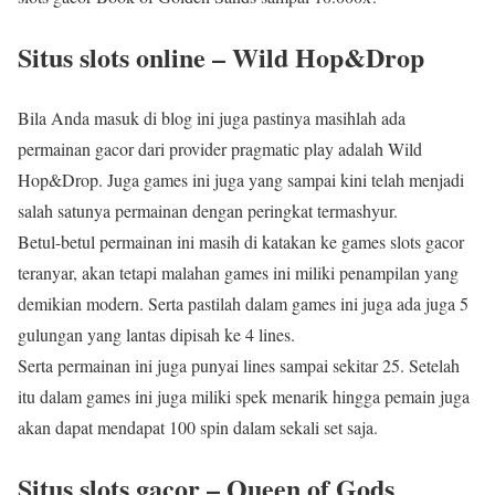
Situs slots online – Wild Hop&Drop
Bila Anda masuk di blog ini juga pastinya masihlah ada
permainan gacor dari provider pragmatic play adalah Wild
Hop&Drop. Juga games ini juga yang sampai kini telah menjadi
salah satunya permainan dengan peringkat termashyur.
Betul-betul permainan ini masih di katakan ke games slots gacor
teranyar, akan tetapi malahan games ini miliki penampilan yang
demikian modern. Serta pastilah dalam games ini juga ada juga 5
gulungan yang lantas dipisah ke 4 lines.
Serta permainan ini juga punyai lines sampai sekitar 25. Setelah
itu dalam games ini juga miliki spek menarik hingga pemain juga
akan dapat mendapat 100 spin dalam sekali set saja.
Situs slots gacor – Queen of Gods