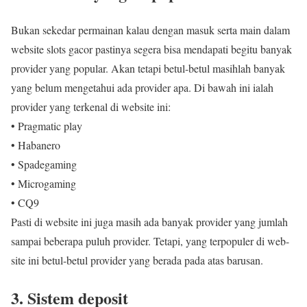
Bukan sekedar permainan kalau dengan masuk serta main dalam
website slots gacor pastinya segera bisa mendapati begitu banyak
provider yang popular. Akan tetapi betul-betul masihlah banyak
yang belum mengetahui ada provider apa. Di bawah ini ialah
provider yang terkenal di website ini:
• Pragmatic play
• Habanero
• Spadegaming
• Microgaming
• CQ9
Pasti di website ini juga masih ada banyak provider yang jumlah
sampai beberapa puluh provider. Tetapi, yang terpopuler di web-
site ini betul-betul provider yang berada pada atas barusan.
3. Sistem deposit