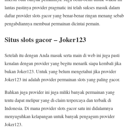
lantas pastinya provider pragmatic ini telah sukses masuk dalam
daftar provider slots gacor yang benar-benar ringan menang sebab
pengabdiannya membuat permainan dicintai pemain.
Situs slots gacor – Joker123
Setelah itu dengan Anda masuk serta main di web ini juga pasti
kenalan dengan provider yang begitu menarik siapa kembali jika
bukan Joker123. Untuk yang belum mengetahui jika provider
Joker123 ini adalah provider permainan slots yang paling gacor.
Bahkan juga provider ini juga miliki banyak permainan yang
tentu dapat melipur yang di-claim terpercaya dan terbaik di
Indonesia. Di mana provider slots gacor satu ini didalamnya
menyuguhkan kelapangan untuk banyak pengagum provider
Joker123.