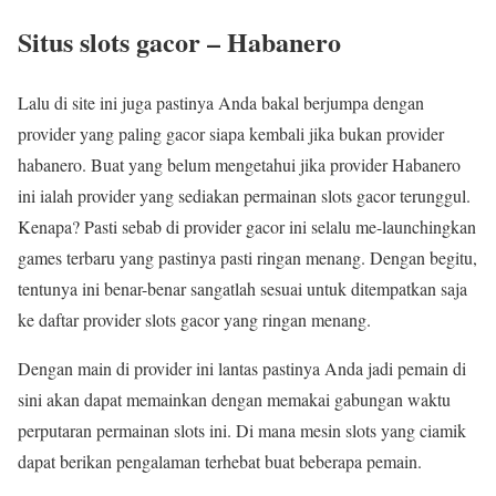
Situs slots gacor – Habanero
Lalu di site ini juga pastinya Anda bakal berjumpa dengan
provider yang paling gacor siapa kembali jika bukan provider
habanero. Buat yang belum mengetahui jika provider Habanero
ini ialah provider yang sediakan permainan slots gacor terunggul.
Kenapa? Pasti sebab di provider gacor ini selalu me-launchingkan
games terbaru yang pastinya pasti ringan menang. Dengan begitu,
tentunya ini benar-benar sangatlah sesuai untuk ditempatkan saja
ke daftar provider slots gacor yang ringan menang.
Dengan main di provider ini lantas pastinya Anda jadi pemain di
sini akan dapat memainkan dengan memakai gabungan waktu
perputaran permainan slots ini. Di mana mesin slots yang ciamik
dapat berikan pengalaman terhebat buat beberapa pemain.