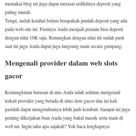
memakai blog ini juga dapat merasai sedikitnya deposit yang
paling murah.
Tetapi, sudah ketahui belum berapakah jumlah deposit yang ada
pada web-site ini. Pastinya Anda menjadi pemain bisa deposit
dengan nilai 10K saja. Renungkan dengan nilai ini sudah pasti
saat ini juga Anda dapat juga langsung main secara gampang.
Mengenali provider dalam web slots
gacor
Kemungkinan barusan di atas Anda udah selintas mengenali
terkait provider yang berada di situs slots gacor dan ini kali
pastilah dapat mengetahuinya lebih jauh kembali. Sampai ini juga
penting dikerjakan buat Anda yang bakal masuk serta main di
web ini. Ingin tahu apa sajakah? Yok baca lengkapnya: