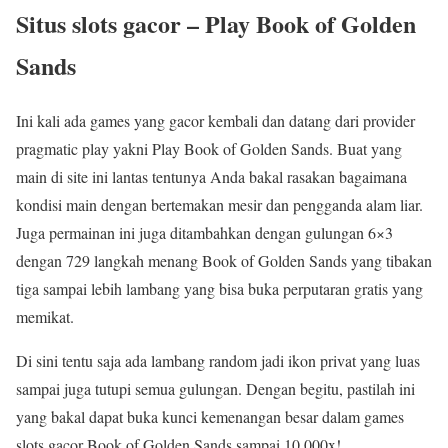
Situs slots gacor – Play Book of Golden
Sands
Ini kali ada games yang gacor kembali dan datang dari provider
pragmatic play yakni Play Book of Golden Sands. Buat yang
main di site ini lantas tentunya Anda bakal rasakan bagaimana
kondisi main dengan bertemakan mesir dan pengganda alam liar.
Juga permainan ini juga ditambahkan dengan gulungan 6×3
dengan 729 langkah menang Book of Golden Sands yang tibakan
tiga sampai lebih lambang yang bisa buka perputaran gratis yang
memikat.
Di sini tentu saja ada lambang random jadi ikon privat yang luas
sampai juga tutupi semua gulungan. Dengan begitu, pastilah ini
yang bakal dapat buka kunci kemenangan besar dalam games
slots gacor Book of Golden Sands sampai 10.000x!